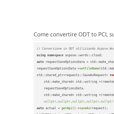
Come convertire ODT to PCL su
// Conversione in ODT utilizzando Aspose.Wo
using
namespace
auto
 requestSaveOptionsData = std::make_sha
requestSaveOptionsData->
setFileName
(std::ma
std::shared_ptr<requests::SaveAsRequest> 
re
    std::make_shared< std::wstring >(remoteF
    requestSaveOptionsData,

    std::make_shared< std::wstring >(remoteF
nullptr
,
nullptr
,
nullptr
,
nullptr
,
nullptr
auto
 actual = 
getApi
()->
saveAs
(request);
