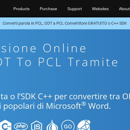
Products
Purchase
Support
Websites
About
Converti parola in PCL, ODT a PCL Convertitore GRATUITO o C++ SDK
sione Online
DT To PCL Tramite
uita o l’SDK C++ per convertire tra 
®
i popolari di Microsoft
Word.