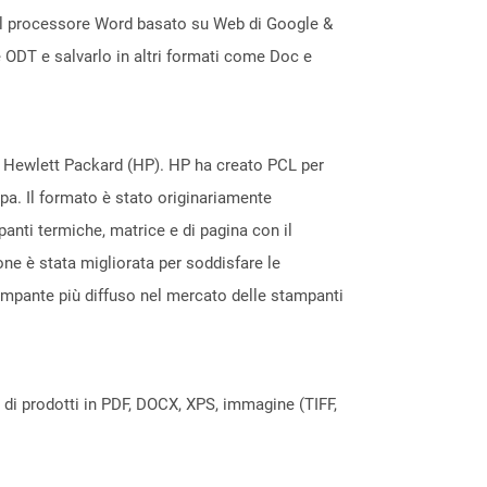
e il processore Word basato su Web di Google &
e ODT e salvarlo in altri formati come Doc e
da Hewlett Packard (HP). HP ha creato PCL per
mpa. Il formato è stato originariamente
panti termiche, matrice e di pagina con il
one è stata migliorata per soddisfare le
tampante più diffuso nel mercato delle stampanti
a di prodotti in PDF, DOCX, XPS, immagine (TIFF,