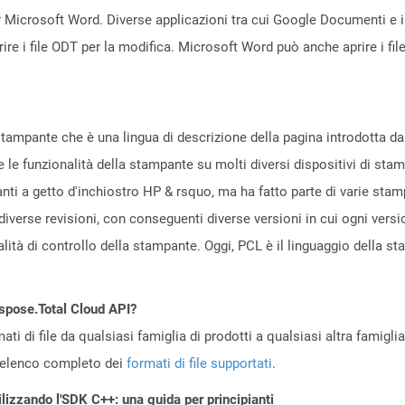
per Microsoft Word. Diverse applicazioni tra cui Google Documenti 
e i file ODT per la modifica. Microsoft Word può anche aprire i fil
stampante che è una lingua di descrizione della pagina introdotta 
e le funzionalità della stampante su molti diversi dispositivi di sta
nti a getto d'inchiostro HP & rsquo, ma ha fatto parte di varie stam
iverse revisioni, con conseguenti diverse versioni in cui ogni versi
alità di controllo della stampante. Oggi, PCL è il linguaggio della s
Aspose.Total Cloud API?
ti di file da qualsiasi famiglia di prodotti a qualsiasi altra famigli
’elenco completo dei
formati di file supportati
.
ilizzando l'SDK C++: una guida per principianti