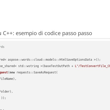
 C++: esempio di codice passo passo
rds
red< aspose::words::cloud::models::HtmlSaveOptionsData >();

ke_shared< std::wstring >(baseTestOutPath + 
L"/TestConvertFile_C
quest
(
new
 requests::SaveAsRequest(

ileName),

older),

 ))