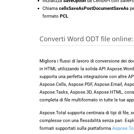
Inizializza
SaveOption
da CellsAPI con SaveF
Chiama
cellsSaveAsPostDocumentSaveAs
pe
formato
PCL
Converti Word ODT file online
Migliora i flussi di lavoro di conversione dei d
in HTML utilizzando la solida API Aspose.Word
supporta una perfetta integrazione con altre A
Aspose.Cells, Aspose.PDF, Aspose.Email, Aspo
Aspose.Tasks, Aspose.3D, Aspose.HTML, cons
completa di file multiformato in tutte le tue app
Aspose.Total supporta centinaia di tipi di file,
complesse con una flessibilità senza pari. Espl
formati supportati sulla piattaforma
Aspose.To