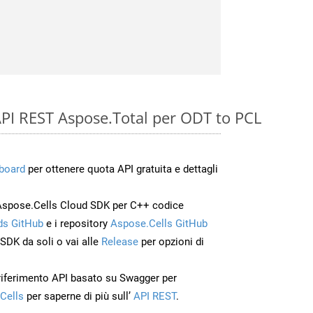
e API REST Aspose.Total per ODT to PCL
board
per ottenere quota API gratuita e dettagli
Aspose.Cells Cloud SDK per C++ codice
s GitHub
e i repository
Aspose.Cells GitHub
’SDK da soli o vai alle
Release
per opzioni di
 riferimento API basato su Swagger per
Cells
per saperne di più sull’
API REST
.