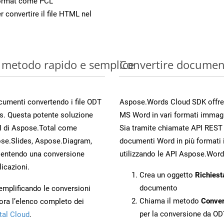
ormat come PCL
r convertire il file HTML nel
: metodo rapido e semplice
Convertire documen
ocumenti convertendo i file ODT
Aspose.Words Cloud SDK offre me
s. Questa potente soluzione
MS Word in vari formati immag
PI di Aspose.Total come
Sia tramite chiamate API REST d
se.Slides, Aspose.Diagram,
documenti Word in più formati 
entendo una conversione
utilizzando le API Aspose.Word
licazioni.
Crea un oggetto
Richiest
documento
 semplificando le conversioni
Chiama il metodo
Conve
ora l’elenco completo dei
per la conversione da OD
tal Cloud
.