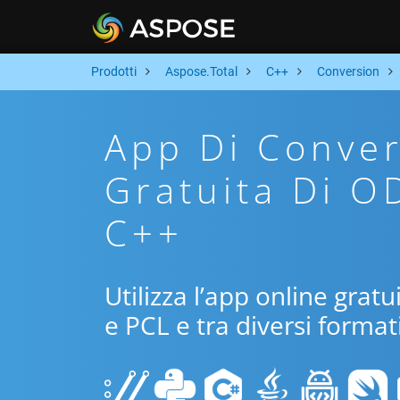
Prodotti
Aspose.Total
C++
Conversion
App Di Conver
Gratuita Di O
C++
Utilizza l’app online grat
e PCL e tra diversi format