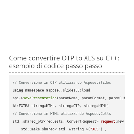
Come convertire OTP to XLS su C++:
esempio di codice passo passo
// Conversione in OTP utilizzando Aspose.Slides
using
namespace
 aspose::slides::cloud;            

api->
savePresentation
(paramName, paramFormat, paramOutPat
// Conversione in HTML utilizzando Aspose.Cells
std::shared_ptr<requests::ConvertRequest> 
request
(
new
 requ
    std::make_shared< std::wstring >(
"XLS"
) ,        
