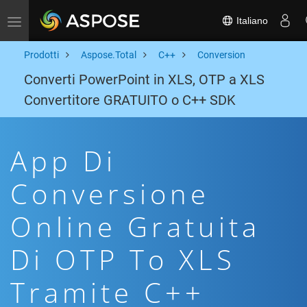
Italiano
Toggle navigation
Prodotti
Aspose.Total
C++
Conversion
Converti PowerPoint in XLS, OTP a XLS
Convertitore GRATUITO o C++ SDK
App Di
Conversione
Online Gratuita
Di OTP To XLS
Tramite C++