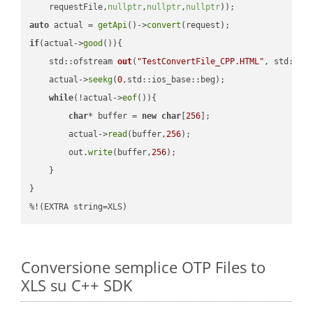
    requestFile,
nullptr
,
nullptr
,
nullptr
))
auto
 actual = 
getApi
()->
convert
if
(actual->
good
()){

std::ofstream 
out
(
"TestConvertFile_CPP.HTML"
, std::is
    actual->
seekg
(
0
,std::ios_base::beg);

while
(!actual->
eof
()){

char
* buffer = 
new
char
[
256
];

        actual->
read
(buffer,
256
);

        out.
write
(buffer,
256
);

    }

}

%!(EXTRA string=XLS)
Conversione semplice OTP Files to
XLS su C++ SDK