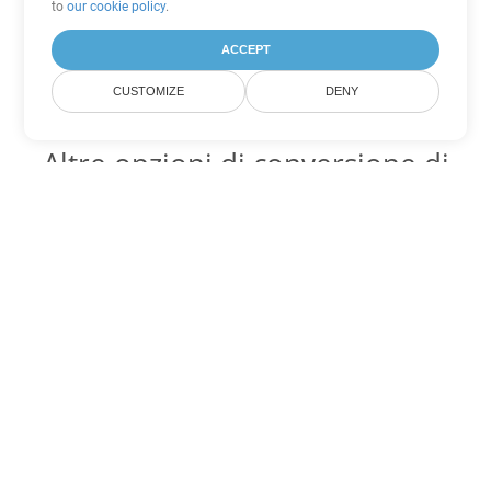
to
our cookie policy
.
ACCEPT
CUSTOMIZE
DENY
Altre opzioni di conversione di
PowerPoint
Converti OTP in DOC
DOC:
Microsoft Word Binary Format
Converti OTP in DOT
DOT:
Microsoft Word Template Files
Converti OTP in DOCX
DOCX:
Office 2007+ Word Document