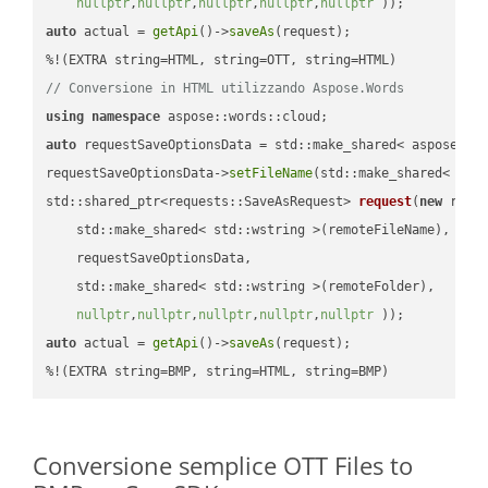
nullptr
,
nullptr
,
nullptr
,
nullptr
,
nullptr
 ))
auto
 actual = 
getApi
()->
saveAs
(request);

// Conversione in HTML utilizzando Aspose.Words
using
namespace
auto
 requestSaveOptionsData = std::make_shared< aspose::wo
requestSaveOptionsData->
setFileName
(std::make_shared< std
std::shared_ptr<requests::SaveAsRequest> 
request
(
new
 reque
    std::make_shared< std::wstring >(remoteFileName),

    requestSaveOptionsData,

    std::make_shared< std::wstring >(remoteFolder),

nullptr
,
nullptr
,
nullptr
,
nullptr
,
nullptr
 ))
auto
 actual = 
getApi
()->
saveAs
(request);

%!(EXTRA string=BMP, string=HTML, string=BMP)
Conversione semplice OTT Files to