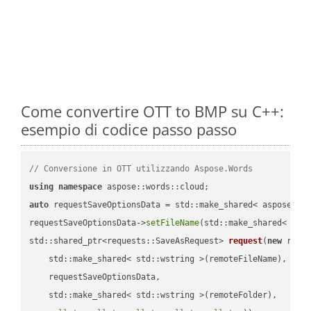
Come convertire OTT to BMP su C++:
esempio di codice passo passo
// Conversione in OTT utilizzando Aspose.Words
using
namespace
auto
 requestSaveOptionsData = std::make_shared< aspose::wo
requestSaveOptionsData->
setFileName
(std::make_shared< std
std::shared_ptr<requests::SaveAsRequest> 
request
(
new
 reque
    std::make_shared< std::wstring >(remoteFileName),

    requestSaveOptionsData,

    std::make_shared< std::wstring >(remoteFolder),
