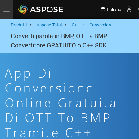
Italiano
Toggle navigation
Prodotti
Aspose.Total
C++
Conversion
Converti parola in BMP, OTT a BMP
Convertitore GRATUITO o C++ SDK
App Di
Conversione
Online Gratuita
Di OTT To BMP
Tramite C++