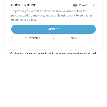
COOKIE NOTICE
To provide you with the best experience, we use cookies for
personalization, analytics, and ads. By using our site, you agree
to
our cookie policy
.
ACCEPT
CUSTOMIZE
DENY
Altre opzioni di conversione di
Word
Converti OTT in DOC
DOC:
Microsoft Word Binary Format
Converti OTT in DOT
DOT:
Microsoft Word Template Files