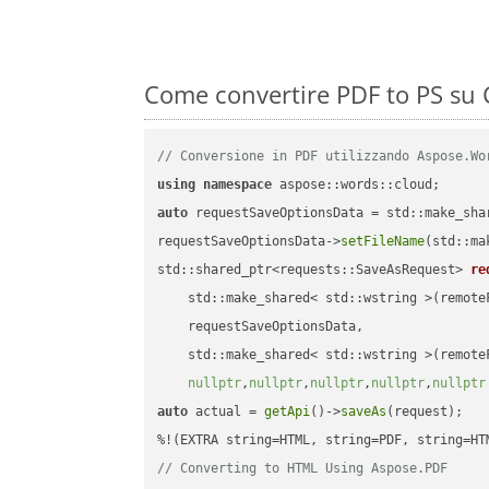
Come convertire PDF to PS su 
// Conversione in PDF utilizzando Aspose.Wo
using
namespace
auto
 requestSaveOptionsData = std::make_sha
requestSaveOptionsData->
setFileName
(std::ma
std::shared_ptr<requests::SaveAsRequest> 
re
    std::make_shared< std::wstring >(remoteF
    requestSaveOptionsData,

    std::make_shared< std::wstring >(remoteF
nullptr
,
nullptr
,
nullptr
,
nullptr
,
nullptr
auto
 actual = 
getApi
()->
saveAs
(request);

// Converting to HTML Using Aspose.PDF