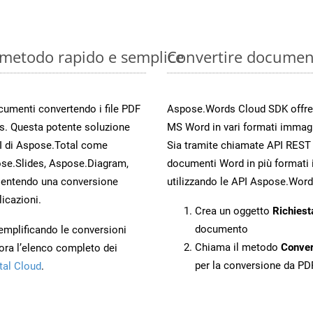
 metodo rapido e semplice
Convertire documen
ocumenti convertendo i file PDF
Aspose.Words Cloud SDK offre me
s. Questa potente soluzione
MS Word in vari formati immag
PI di Aspose.Total come
Sia tramite chiamate API REST d
se.Slides, Aspose.Diagram,
documenti Word in più formati 
entendo una conversione
utilizzando le API Aspose.Word
licazioni.
Crea un oggetto
Richiest
documento
 semplificando le conversioni
Chiama il metodo
Conve
ora l’elenco completo dei
per la conversione da PD
tal Cloud
.