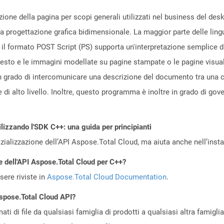
ione della pagina per scopi generali utilizzati nel business del deskt
e la progettazione grafica bidimensionale. La maggior parte delle lin
il formato POST Script (PS) supporta un'interpretazione semplice di 
i testo e le immagini modellate su pagine stampate o le pagine visua
 grado di intercomunicare una descrizione del documento tra una
di alto livello. Inoltre, questo programma è inoltre in grado di gover
ilizzando l'SDK C++: una guida per principianti
zializzazione dell’API Aspose.Total Cloud, ma aiuta anche nell’install
e dell'API Aspose.Total Cloud per C++?
ere riviste in
Aspose.Total Cloud Documentation
.
Aspose.Total Cloud API?
ti di file da qualsiasi famiglia di prodotti a qualsiasi altra famigli