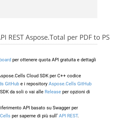
 API REST Aspose.Total per PDF to PS
board
per ottenere quota API gratuita e dettagli
Aspose.Cells Cloud SDK per C++ codice
s GitHub
e i repository
Aspose.Cells GitHub
’SDK da soli o vai alle
Release
per opzioni di
 riferimento API basato su Swagger per
Cells
per saperne di più sull’
API REST
.