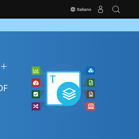
Italiano
++
DF