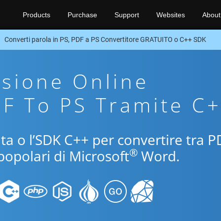
Products
Purchase
Support
Websites
About
Converti parola in PS, PDF a PS Convertitore GRATUITO o C++ SDK
sione Online
DF To PS Tramite C
uita o l’SDK C++ per convertire tra P
®
 popolari di Microsoft
Word.