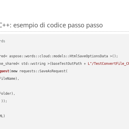
C++: esempio di codice passo passo
rds
red< aspose::words::cloud::models::HtmlSaveOptionsData >();

ke_shared< std::wstring >(baseTestOutPath + 
L"/TestConvertFile_C
quest
(
new
 requests::SaveAsRequest(

ileName),

older),

 ))