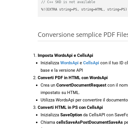
// C++ SKD is not available
%!(EXTRA string=PS, string=HTML, string=PS)
Conversione semplice PDF File
Imposta WordsApi e CellsApi
Inizializza
WordsApi
e
CellsApi
con il tuo ID cl
base e la versione API
Converti PDF in HTML con WordsApi
Crea un
ConvertDocumentRequest
con il nome
impostato su HTML.
Utilizza WordsApi per convertire il document
Converti HTML in PS con CellsApi
Inizializza
SaveOption
da CellsAPI con SaveF
Chiama
cellsSaveAsPostDocumentSaveAs
pe