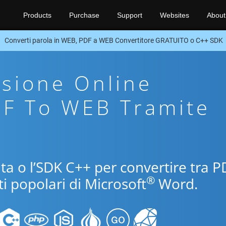
Products
Purchase
Support
Websites
About
Converti parola in WEB, PDF a WEB Convertitore GRATUITO o C++ SDK
sione Online
DF To WEB Tramite
uita o l’SDK C++ per convertire tra P
®
i popolari di Microsoft
Word.