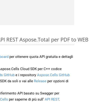
e API REST Aspose.Total per PDF to WEB
board
per ottenere quota API gratuita e dettagli
Aspose.Cells Cloud SDK per C++ codice
s GitHub
e i repository
Aspose.Cells GitHub
’SDK da soli o vai alle
Release
per opzioni di
 riferimento API basato su Swagger per
Cells
per saperne di più sull’
API REST
.