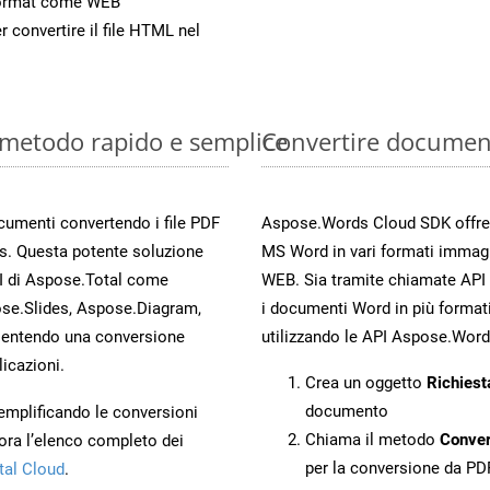
Format come WEB
r convertire il file HTML nel
 metodo rapido e semplice
Convertire documen
ocumenti convertendo i file PDF
Aspose.Words Cloud SDK offre me
s. Questa potente soluzione
MS Word in vari formati immag
PI di Aspose.Total come
WEB. Sia tramite chiamate API 
se.Slides, Aspose.Diagram,
i documenti Word in più formati
entendo una conversione
utilizzando le API Aspose.Word
licazioni.
Crea un oggetto
Richiest
documento
 semplificando le conversioni
Chiama il metodo
Conve
ora l’elenco completo dei
per la conversione da PD
tal Cloud
.