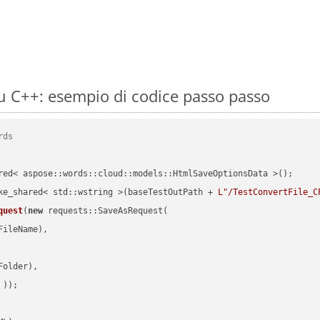
 C++: esempio di codice passo passo
rds
red< aspose::words::cloud::models::HtmlSaveOptionsData >();

ke_shared< std::wstring >(baseTestOutPath + 
L"/TestConvertFile_C
quest
(
new
 requests::SaveAsRequest(

ileName),

older),

 ))