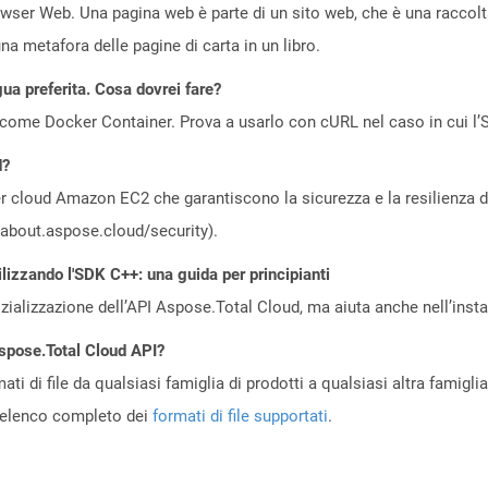
owser Web. Una pagina web è parte di un sito web, che è una raccol
a metafora delle pagine di carta in un libro.
gua preferita. Cosa dovrei fare?
come Docker Container. Prova a usarlo con cURL nel caso in cui l’S
d?
 cloud Amazon EC2 che garantiscono la sicurezza e la resilienza del 
//about.aspose.cloud/security).
ilizzando l'SDK C++: una guida per principianti
zializzazione dell’API Aspose.Total Cloud, ma aiuta anche nell’install
Aspose.Total Cloud API?
ti di file da qualsiasi famiglia di prodotti a qualsiasi altra famigli
’elenco completo dei
formati di file supportati
.