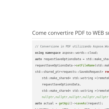
Come convertire PDF to WEB su
// Conversione in PDF utilizzando Aspose.Wo
using
namespace
auto
 requestSaveOptionsData = std::make_sha
requestSaveOptionsData->
setFileName
(std::ma
std::shared_ptr<requests::SaveAsRequest> 
re
    std::make_shared< std::wstring >(remoteF
    requestSaveOptionsData,

    std::make_shared< std::wstring >(remoteF
nullptr
,
nullptr
,
nullptr
,
nullptr
,
nullptr
auto
 actual = 
getApi
()->
saveAs
(request);
