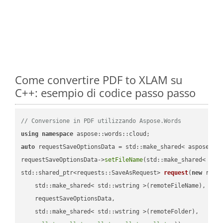
Come convertire PDF to XLAM su
C++: esempio di codice passo passo
// Conversione in PDF utilizzando Aspose.Words
using
namespace
auto
 requestSaveOptionsData = std::make_shared< aspose::wo
requestSaveOptionsData->
setFileName
(std::make_shared< std
std::shared_ptr<requests::SaveAsRequest> 
request
(
new
 reque
    std::make_shared< std::wstring >(remoteFileName),

    requestSaveOptionsData,

    std::make_shared< std::wstring >(remoteFolder),
