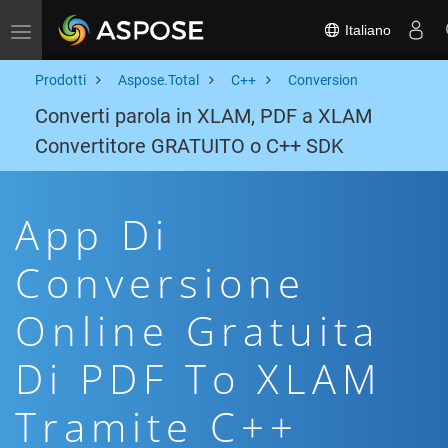
Italiano
Toggle navigation
Prodotti
Aspose.Total
C++
Conversion
Converti parola in XLAM, PDF a XLAM
Convertitore GRATUITO o C++ SDK
App Di
Conversione
Online Gratuita
Di PDF To XLAM
Tramite C++