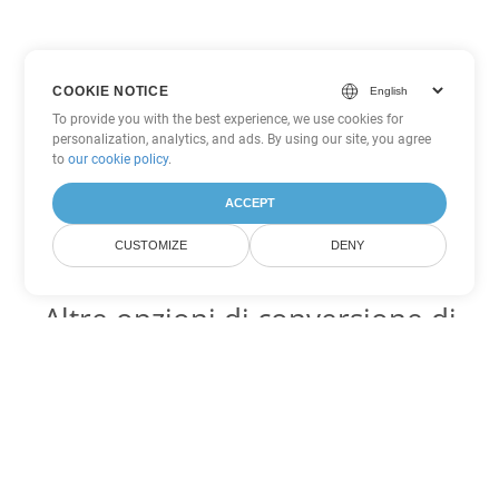
COOKIE NOTICE
To provide you with the best experience, we use cookies for
personalization, analytics, and ads. By using our site, you agree
to
our cookie policy
.
ACCEPT
CUSTOMIZE
DENY
Altre opzioni di conversione di
Word
Converti PDF in DOC
DOC:
Microsoft Word Binary Format