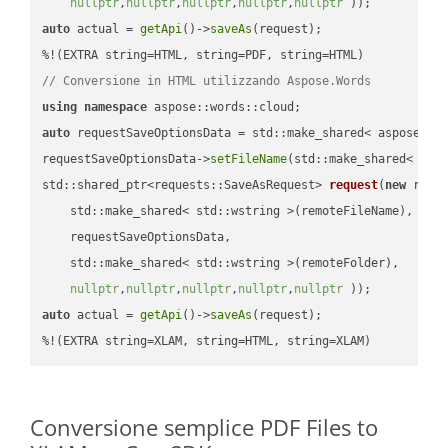
nullptr
,
nullptr
,
nullptr
,
nullptr
,
nullptr
 ))
auto
 actual = 
getApi
()->
saveAs
(request);

// Conversione in HTML utilizzando Aspose.Words
using
namespace
auto
 requestSaveOptionsData = std::make_shared< aspose::wo
requestSaveOptionsData->
setFileName
(std::make_shared< std
std::shared_ptr<requests::SaveAsRequest> 
request
(
new
 reque
    std::make_shared< std::wstring >(remoteFileName),

    requestSaveOptionsData,

    std::make_shared< std::wstring >(remoteFolder),

nullptr
,
nullptr
,
nullptr
,
nullptr
,
nullptr
 ))
auto
 actual = 
getApi
()->
saveAs
(request);

%!(EXTRA string=XLAM, string=HTML, string=XLAM)
Conversione semplice PDF Files to