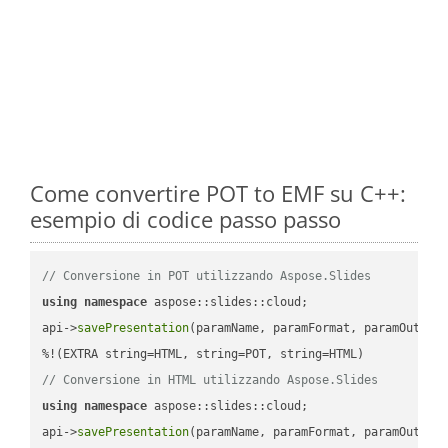
Come convertire POT to EMF su C++:
esempio di codice passo passo
// Conversione in POT utilizzando Aspose.Slides
using
namespace
 aspose::slides::cloud;            

api->
savePresentation
(paramName, paramFormat, paramOutPat
// Conversione in HTML utilizzando Aspose.Slides
using
namespace
 aspose::slides::cloud;            

api->
savePresentation
(paramName, paramFormat, paramOutPat