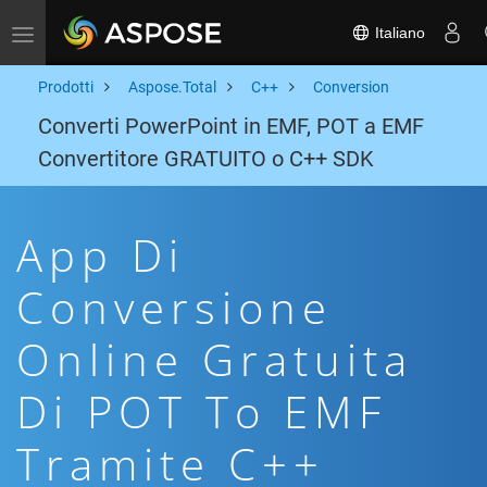
Italiano
Toggle navigation
Prodotti
Aspose.Total
C++
Conversion
Converti PowerPoint in EMF, POT a EMF
Convertitore GRATUITO o C++ SDK
App Di
Conversione
Online Gratuita
Di POT To EMF
Tramite C++