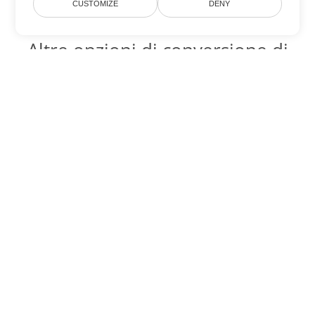
CUSTOMIZE
DENY
Altre opzioni di conversione di
PowerPoint
Converti POT in DOC
DOC:
Microsoft Word Binary Format
Converti POT in DOT
DOT:
Microsoft Word Template Files
Converti POT in DOCX
DOCX:
Office 2007+ Word Document
Converti POT in DOCM
DOCM:
Microsoft Word 2007 Marco File