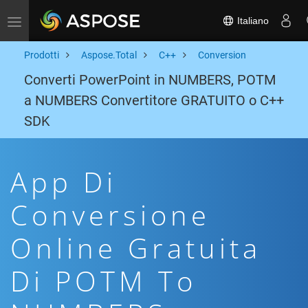
Italiano
Toggle navigation
Prodotti
Aspose.Total
C++
Conversion
Converti PowerPoint in NUMBERS, POTM
a NUMBERS Convertitore GRATUITO o C++
SDK
App Di
Conversione
Online Gratuita
Di POTM To