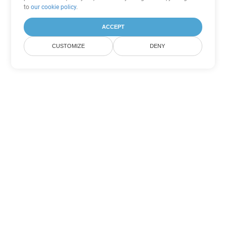
to
our cookie policy
.
ACCEPT
CUSTOMIZE
DENY
Altre opzioni di conversione di
PowerPoint
Converti POTM in DOC
DOC:
Microsoft Word Binary Format
Converti POTM in DOT
DOT:
Microsoft Word Template Files
Converti POTM in DOCX