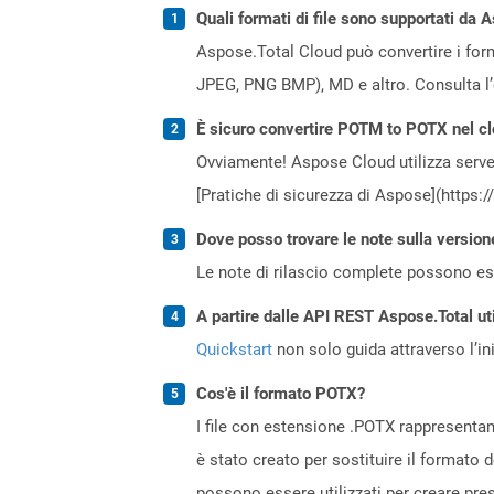
Quali formati di file sono supportati da 
Aspose.Total Cloud può convertire i forma
JPEG, PNG BMP), MD e altro. Consulta l
È sicuro convertire POTM to POTX nel c
Ovviamente! Aspose Cloud utilizza server
[Pratiche di sicurezza di Aspose](https:
Dove posso trovare le note sulla version
Le note di rilascio complete possono ess
A partire dalle API REST Aspose.Total ut
Quickstart
non solo guida attraverso l’ini
Cos'è il formato POTX?
I file con estensione .POTX rappresenta
è stato creato per sostituire il formato d
possono essere utilizzati per creare pre