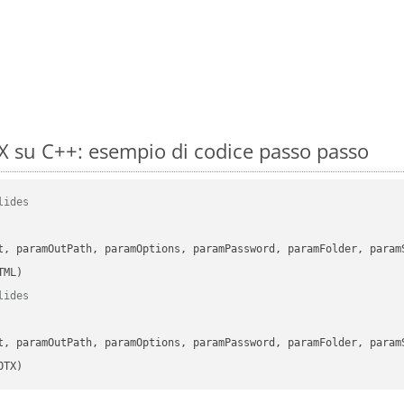
 su C++: esempio di codice passo passo
lides
      

t, paramOutPath, paramOptions, paramPassword, paramFolder, param
lides
      

t, paramOutPath, paramOptions, paramPassword, paramFolder, param
OTX)