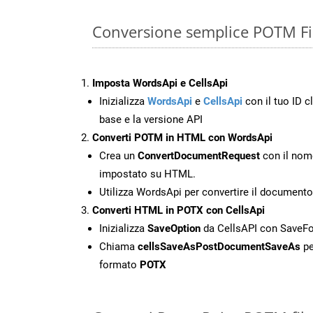
Conversione semplice POTM Fi
Imposta WordsApi e CellsApi
Inizializza
WordsApi
e
CellsApi
con il tuo ID cl
base e la versione API
Converti POTM in HTML con WordsApi
Crea un
ConvertDocumentRequest
con il nome
impostato su HTML.
Utilizza WordsApi per convertire il documen
Converti HTML in POTX con CellsApi
Inizializza
SaveOption
da CellsAPI con Save
Chiama
cellsSaveAsPostDocumentSaveAs
pe
formato
POTX