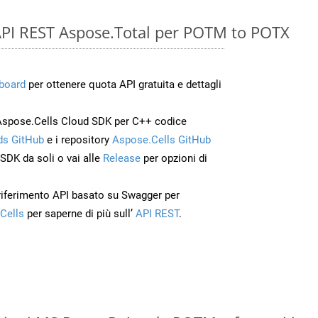
e API REST Aspose.Total per POTM to POTX
board
per ottenere quota API gratuita e dettagli
Aspose.Cells Cloud SDK per C++ codice
s GitHub
e i repository
Aspose.Cells GitHub
’SDK da soli o vai alle
Release
per opzioni di
 riferimento API basato su Swagger per
Cells
per saperne di più sull’
API REST
.