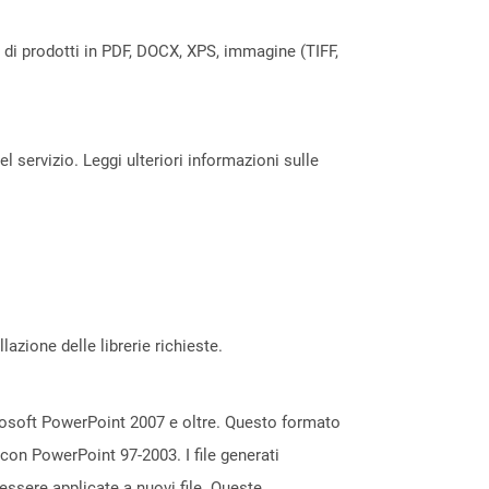
a di prodotti in PDF, DOCX, XPS, immagine (TIFF,
servizio. Leggi ulteriori informazioni sulle
azione delle librerie richieste.
rosoft PowerPoint 2007 e oltre. Questo formato
 con PowerPoint 97-2003. I file generati
essere applicate a nuovi file. Queste