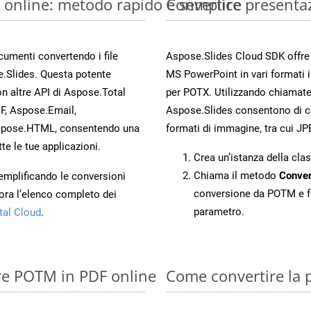
 online: metodo rapido e semplice
Convertire presenta
ocumenti convertendo i file
Aspose.Slides Cloud SDK offre m
.Slides. Questa potente
MS PowerPoint in vari formati 
n altre API di Aspose.Total
per POTX. Utilizzando chiamate
, Aspose.Email,
Aspose.Slides consentono di con
spose.HTML, consentendo una
formati di immagine, tra cui JP
te le tue applicazioni.
Crea un’istanza della cla
Chiama il metodo
Conver
 semplificando le conversioni
conversione da POTM e f
ora l’elenco completo dei
parametro.
tal Cloud
.
ire POTM in PDF online
Come convertire la