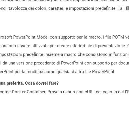
di, tavolozza dei colori, caratteri e impostazioni predefinite. Tali fi
crosoft PowerPoint Model con supporto per le macro. I file POTM 
ossono essere utilizzate per creare ulteriori file di presentazione.
e impostazioni predefinite insieme a macro che consistono in funzio
i da una versione precedente di PowerPoint con supporto per docum
rPoint per la modifica come qualsiasi altro file PowerPoint.
gua preferita. Cosa dovrei fare?
come Docker Container. Prova a usarlo con cURL nel caso in cui l’S