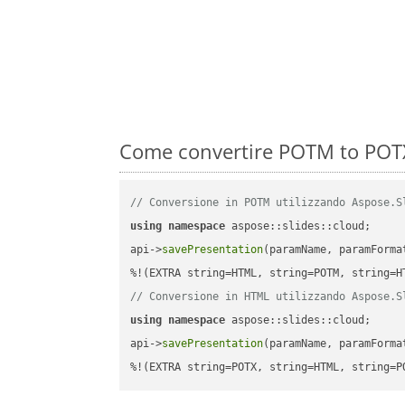
Come convertire POTM to POTX
// Conversione in POTM utilizzando Aspose.S
using
namespace
 aspose::slides::cloud;      
api->
savePresentation
(paramName, paramForma
// Conversione in HTML utilizzando Aspose.S
using
namespace
 aspose::slides::cloud;      
api->
savePresentation
(paramName, paramForma
%!(EXTRA string=POTX, string=HTML, string=P