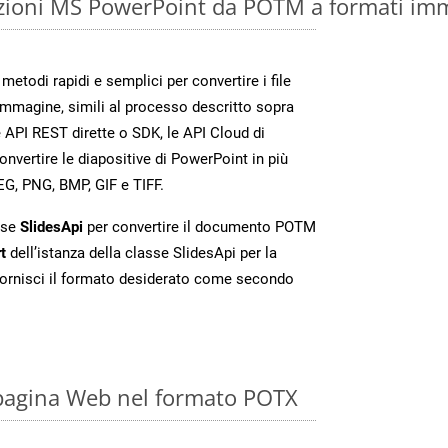
zioni MS PowerPoint da POTM a formati imm
etodi rapidi e semplici per convertire i file
immagine, simili al processo descritto sopra
 API REST dirette o SDK, le API Cloud di
vertire le diapositive di PowerPoint in più
EG, PNG, BMP, GIF e TIFF.
sse
SlidesApi
per convertire il documento POTM
t
dell’istanza della classe SlidesApi per la
ornisci il formato desiderato come secondo
 pagina Web nel formato POTX