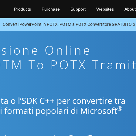
Products
Purchase
Support
Websites
About
Converti PowerPoint in POTX, POTM a POTX Convertitore GRATUITO o
sione Online
OTM To POTX Trami
ita o l’SDK C++ per convertire tra
®
 formati popolari di Microsoft