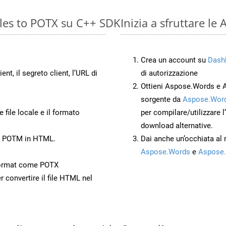
les to POTX su C++ SDK
Inizia a sfruttare l
Crea un account su
Dash
ient, il segreto client, l’URL di
di autorizzazione
Ottieni Aspose.Words e 
sorgente da
Aspose.Word
 file locale e il formato
per compilare/utilizzare l
download alternative.
to POTM in HTML.
Dai anche un’occhiata al
Aspose.Words
e
Aspose.
Format come POTX
r convertire il file HTML nel