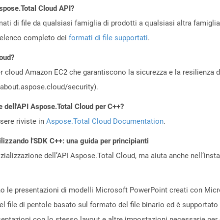
Aspose.Total Cloud API?
ti di file da qualsiasi famiglia di prodotti a qualsiasi altra famigli
’elenco completo dei
formati di file supportati
.
loud?
 cloud Amazon EC2 che garantiscono la sicurezza e la resilienza del 
//about.aspose.cloud/security).
e dell'API Aspose.Total Cloud per C++?
ere riviste in
Aspose.Total Cloud Documentation
.
ilizzando l'SDK C++: una guida per principianti
zializzazione dell’API Aspose.Total Cloud, ma aiuta anche nell’install
no le presentazioni di modelli Microsoft PowerPoint creati con Mic
el file di pentole basato sul formato del file binario ed è supportato
sentazioni con lo stesso layout e altre impostazioni necessarie per 