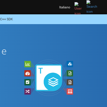
Italiano
 C++ SDK
te