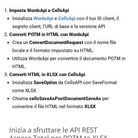
Imposta WordsApi e CellsApi
Inizializza
WordsApi
e
CellsApi
con il tuo ID client, il
segreto client, l’URL di base e la versione API
Converti POTM in HTML con WordsApi
Crea un
ConvertDocumentRequest
con il nome file
locale e il formato impostato su HTML.
Utilizza WordsApi per convertire il documento POTM in
HTML.
Converti HTML in XLSX con CellsApi
Inizializza
SaveOption
da CellsAPI con SaveFormat
come XLSX
Chiama
cellsSaveAsPostDocumentSaveAs
per
convertire il file HTML nel formato
XLSX
Inizia a sfruttare le API REST
Aspose.Total per POTM to XLSX