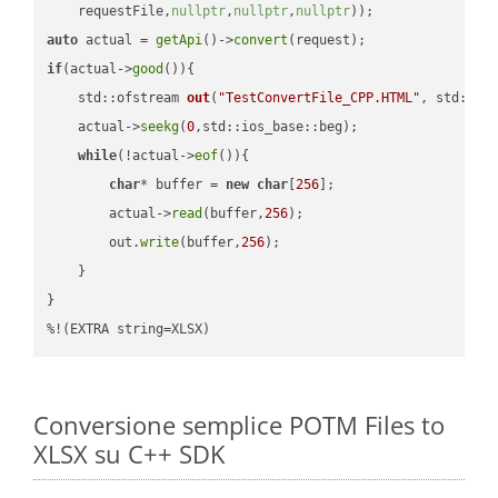
    requestFile,
nullptr
,
nullptr
,
nullptr
))
auto
 actual = 
getApi
()->
convert
if
(actual->
good
()){

std::ofstream 
out
(
"TestConvertFile_CPP.HTML"
, std::is
    actual->
seekg
(
0
,std::ios_base::beg);

while
(!actual->
eof
()){

char
* buffer = 
new
char
[
256
];

        actual->
read
(buffer,
256
);

        out.
write
(buffer,
256
);

    }

}

%!(EXTRA string=XLSX)
Conversione semplice POTM Files to
XLSX su C++ SDK