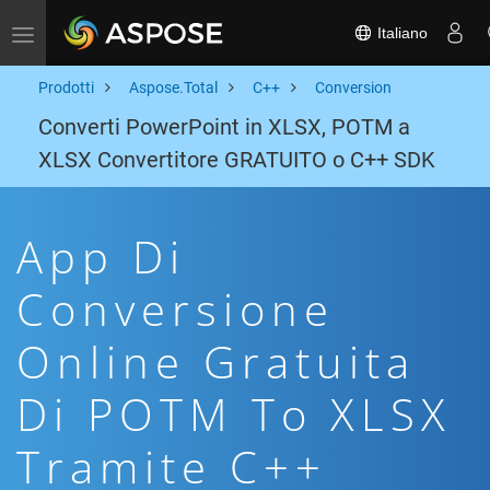
Italiano
Toggle navigation
Prodotti
Aspose.Total
C++
Conversion
Converti PowerPoint in XLSX, POTM a
XLSX Convertitore GRATUITO o C++ SDK
App Di
Conversione
Online Gratuita
Di POTM To XLSX
Tramite C++