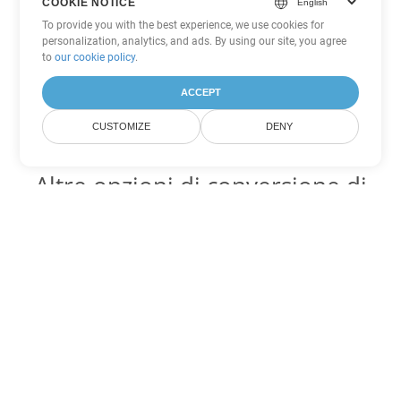
COOKIE NOTICE
To provide you with the best experience, we use cookies for
personalization, analytics, and ads. By using our site, you agree
to
our cookie policy
.
ACCEPT
CUSTOMIZE
DENY
Altre opzioni di conversione di
PowerPoint
Converti POTM in DOC
DOC:
Microsoft Word Binary Format
Converti POTM in DOT
DOT:
Microsoft Word Template Files
Converti POTM in DOCX