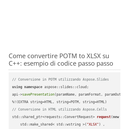
Come convertire POTM to XLSX su
C++: esempio di codice passo passo
// Conversione in POTM utilizzando Aspose.Slides
using
namespace
 aspose::slides::cloud;            

api->
savePresentation
(paramName, paramFormat, paramOutPat
// Conversione in HTML utilizzando Aspose.Cells
std::shared_ptr<requests::ConvertRequest> 
request
(
new
 requ
    std::make_shared< std::wstring >(
"XLSX"
) ,        
