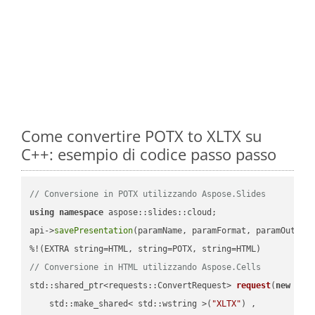
Come convertire POTX to XLTX su
C++: esempio di codice passo passo
// Conversione in POTX utilizzando Aspose.Slides
using
namespace
 aspose::slides::cloud;            

api->
savePresentation
(paramName, paramFormat, paramOutPat
// Conversione in HTML utilizzando Aspose.Cells
std::shared_ptr<requests::ConvertRequest> 
request
(
new
 requ
    std::make_shared< std::wstring >(
"XLTX"
) ,        
