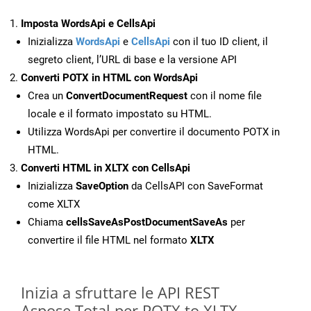
Imposta WordsApi e CellsApi
Inizializza
WordsApi
e
CellsApi
con il tuo ID client, il
segreto client, l’URL di base e la versione API
Converti POTX in HTML con WordsApi
Crea un
ConvertDocumentRequest
con il nome file
locale e il formato impostato su HTML.
Utilizza WordsApi per convertire il documento POTX in
HTML.
Converti HTML in XLTX con CellsApi
Inizializza
SaveOption
da CellsAPI con SaveFormat
come XLTX
Chiama
cellsSaveAsPostDocumentSaveAs
per
convertire il file HTML nel formato
XLTX
Inizia a sfruttare le API REST
Aspose.Total per POTX to XLTX