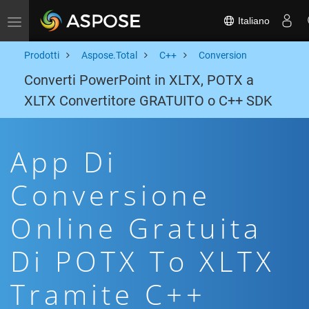
Italiano
Toggle navigation
Prodotti
Aspose.Total
C++
Conversion
Converti PowerPoint in XLTX, POTX a
XLTX Convertitore GRATUITO o C++ SDK
App Di
Conversione
Online Gratuita
Di POTX To XLTX
Tramite C++