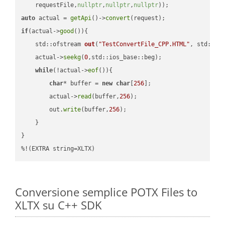
    requestFile,
nullptr
,
nullptr
,
nullptr
))
auto
 actual = 
getApi
()->
convert
if
(actual->
good
()){

std::ofstream 
out
(
"TestConvertFile_CPP.HTML"
, std::is
    actual->
seekg
(
0
,std::ios_base::beg);

while
(!actual->
eof
()){

char
* buffer = 
new
char
[
256
];

        actual->
read
(buffer,
256
);

        out.
write
(buffer,
256
);

    }

}

%!(EXTRA string=XLTX)
Conversione semplice POTX Files to
XLTX su C++ SDK