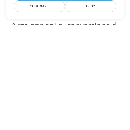
CUSTOMIZE
DENY
Altre opzioni di conversione di
PowerPoint
Converti POTX in DOC
DOC:
Microsoft Word Binary Format
Converti POTX in DOT
DOT:
Microsoft Word Template Files
Converti POTX in DOCX
DOCX:
Office 2007+ Word Document
Converti POTX in DOCM
DOCM:
Microsoft Word 2007 Marco File