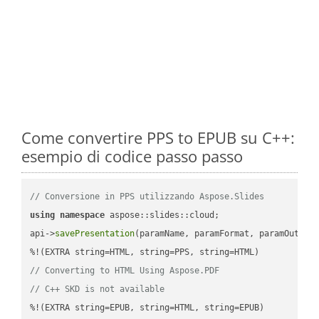
Come convertire PPS to EPUB su C++:
esempio di codice passo passo
// Conversione in PPS utilizzando Aspose.Slides
using
namespace
 aspose::slides::cloud;            

api->
savePresentation
(paramName, paramFormat, paramOutPat
// Converting to HTML Using Aspose.PDF
// C++ SKD is not available
%!(EXTRA string=EPUB, string=HTML, string=EPUB)