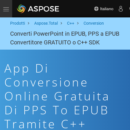
Italiano
Toggle navigation
Prodotti
Aspose.Total
C++
Conversion
Converti PowerPoint in EPUB, PPS a EPUB
Convertitore GRATUITO o C++ SDK
App Di
Conversione
Online Gratuita
Di PPS To EPUB
Tramite C++