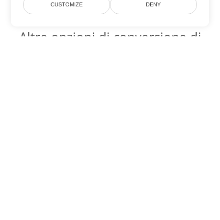
CUSTOMIZE
DENY
Altre opzioni di conversione di
PowerPoint
Converti PPS in DOC
DOC:
Microsoft Word Binary Format
Converti PPS in DOT
DOT:
Microsoft Word Template Files
Converti PPS in DOCX
DOCX:
Office 2007+ Word Document
Converti PPS in DOCM
DOCM:
Microsoft Word 2007 Marco File