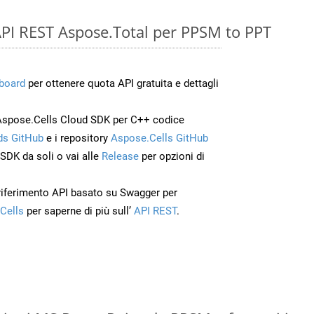
e API REST Aspose.Total per PPSM to PPT
board
per ottenere quota API gratuita e dettagli
Aspose.Cells Cloud SDK per C++ codice
s GitHub
e i repository
Aspose.Cells GitHub
’SDK da soli o vai alle
Release
per opzioni di
 riferimento API basato su Swagger per
Cells
per saperne di più sull’
API REST
.