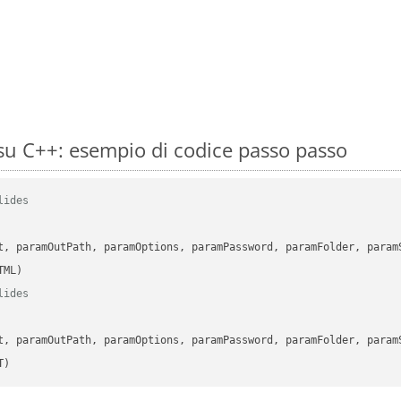
u C++: esempio di codice passo passo
lides
      

t, paramOutPath, paramOptions, paramPassword, paramFolder, param
lides
      

t, paramOutPath, paramOptions, paramPassword, paramFolder, param
T)