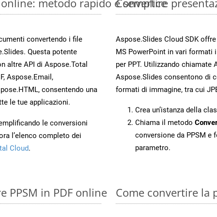
 online: metodo rapido e semplice
Convertire presenta
ocumenti convertendo i file
Aspose.Slides Cloud SDK offre m
.Slides. Questa potente
MS PowerPoint in vari formati 
n altre API di Aspose.Total
per PPT. Utilizzando chiamate A
, Aspose.Email,
Aspose.Slides consentono di con
spose.HTML, consentendo una
formati di immagine, tra cui JP
te le tue applicazioni.
Crea un’istanza della cla
Chiama il metodo
Conver
 semplificando le conversioni
conversione da PPSM e f
ora l’elenco completo dei
parametro.
tal Cloud
.
re PPSM in PDF online
Come convertire la 