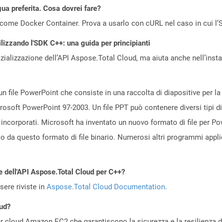
gua preferita. Cosa dovrei fare?
come Docker Container. Prova a usarlo con cURL nel caso in cui l’S
ilizzando l'SDK C++: una guida per principianti
zializzazione dell’API Aspose.Total Cloud, ma aiuta anche nell’install
n file PowerPoint che consiste in una raccolta di diapositive per l
icrosoft PowerPoint 97-2003. Un file PPT può contenere diversi tipi di
 incorporati. Microsoft ha inventato un nuovo formato di file per P
so da questo formato di file binario. Numerosi altri programmi app
e dell'API Aspose.Total Cloud per C++?
ere riviste in
Aspose.Total Cloud Documentation
.
oud?
 cloud Amazon EC2 che garantiscono la sicurezza e la resilienza del 