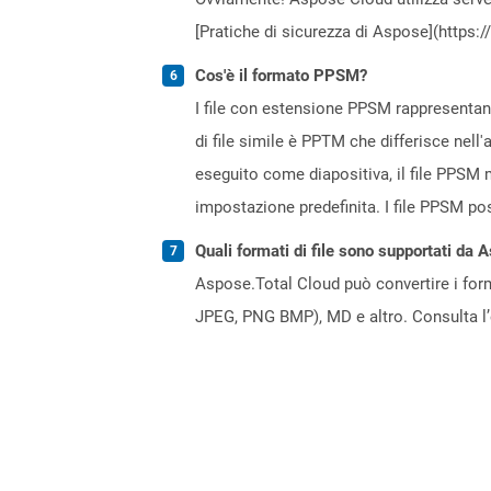
[Pratiche di sicurezza di Aspose](https:
Cos'è il formato PPSM?
I file con estensione PPSM rappresentano
di file simile è PPTM che differisce ne
eseguito come diapositiva, il file PPSM m
impostazione predefinita. I file PPSM p
Quali formati di file sono supportati da 
Aspose.Total Cloud può convertire i forma
JPEG, PNG BMP), MD e altro. Consulta l