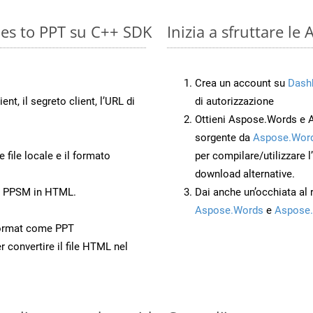
es to PPT su C++ SDK
Inizia a sfruttare l
Crea un account su
Dash
ient, il segreto client, l’URL di
di autorizzazione
Ottieni Aspose.Words e 
sorgente da
Aspose.Word
 file locale e il formato
per compilare/utilizzare l
download alternative.
to PPSM in HTML.
Dai anche un’occhiata al
Aspose.Words
e
Aspose.
ormat come PPT
r convertire il file HTML nel