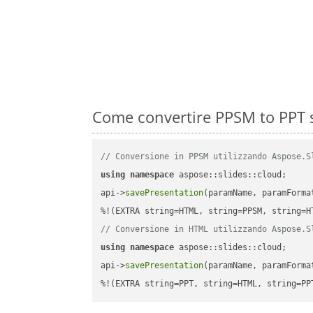
Come convertire PPSM to PPT s
// Conversione in PPSM utilizzando Aspose.S
using
namespace
 aspose::slides::cloud;      
api->
savePresentation
(paramName, paramForma
// Conversione in HTML utilizzando Aspose.S
using
namespace
 aspose::slides::cloud;      
api->
savePresentation
(paramName, paramForma
%!(EXTRA string=PPT, string=HTML, string=PP