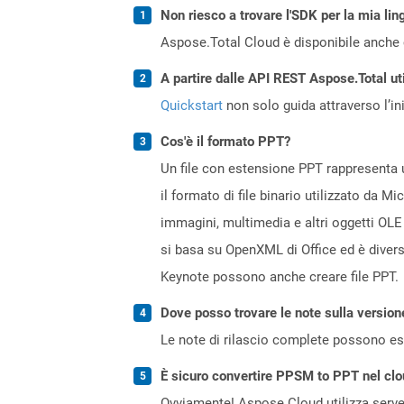
Non riesco a trovare l'SDK per la mia lin
Aspose.Total Cloud è disponibile anche 
A partire dalle API REST Aspose.Total ut
Quickstart
non solo guida attraverso l’ini
Cos'è il formato PPT?
Un file con estensione PPT rappresenta u
il formato di file binario utilizzato da M
immagini, multimedia e altri oggetti OLE
si basa su OpenXML di Office ed è diver
Keynote possono anche creare file PPT.
Dove posso trovare le note sulla version
Le note di rilascio complete possono ess
È sicuro convertire PPSM to PPT nel cl
Ovviamente! Aspose Cloud utilizza server