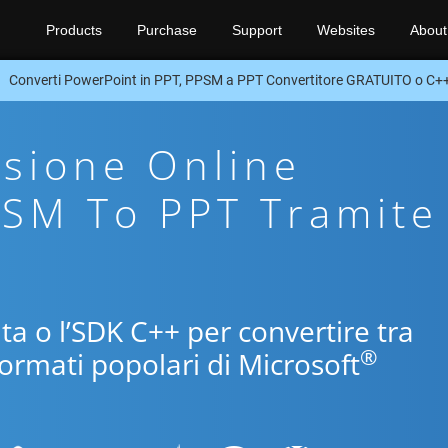
Products
Purchase
Support
Websites
About
Converti PowerPoint in PPT, PPSM a PPT Convertitore GRATUITO o C+
sione Online
PSM To PPT Tramite
ita o l’SDK C++ per convertire tra
®
formati popolari di Microsoft