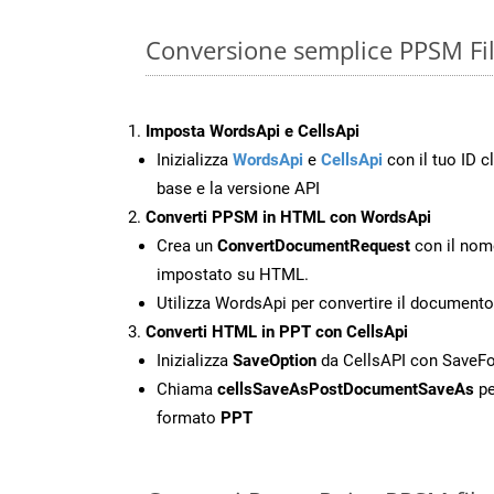
Conversione semplice PPSM Fil
Imposta WordsApi e CellsApi
Inizializza
WordsApi
e
CellsApi
con il tuo ID cl
base e la versione API
Converti PPSM in HTML con WordsApi
Crea un
ConvertDocumentRequest
con il nome
impostato su HTML.
Utilizza WordsApi per convertire il documen
Converti HTML in PPT con CellsApi
Inizializza
SaveOption
da CellsAPI con SaveF
Chiama
cellsSaveAsPostDocumentSaveAs
pe
formato
PPT