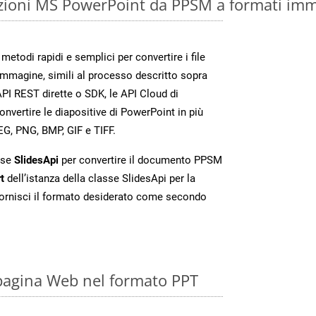
zioni MS PowerPoint da PPSM a formati imm
etodi rapidi e semplici per convertire i file
immagine, simili al processo descritto sopra
PI REST dirette o SDK, le API Cloud di
vertire le diapositive di PowerPoint in più
EG, PNG, BMP, GIF e TIFF.
sse
SlidesApi
per convertire il documento PPSM
t
dell’istanza della classe SlidesApi per la
ornisci il formato desiderato come secondo
pagina Web nel formato PPT