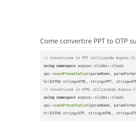
Come convertire PPT to OTP su
// Conversione in PPT utilizzando Aspose.Sl
using
namespace
 aspose::slides::cloud;      
api->
savePresentation
(paramName, paramForma
// Conversione in HTML utilizzando Aspose.S
using
namespace
 aspose::slides::cloud;      
api->
savePresentation
(paramName, paramForma
%!(EXTRA string=OTP, string=HTML, string=OT