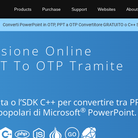
Products
Purchase
Support
Websites
About
Converti PowerPoint in OTP, PPT a OTP Convertitore GRATUITO o C++
sione Online
PT To OTP Tramite
uita o l’SDK C++ per convertire tra P
®
popolari di Microsoft
PowerPoint.