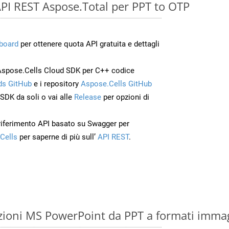
e API REST Aspose.Total per PPT to OTP
board
per ottenere quota API gratuita e dettagli
Aspose.Cells Cloud SDK per C++ codice
s GitHub
e i repository
Aspose.Cells GitHub
’SDK da soli o vai alle
Release
per opzioni di
 riferimento API basato su Swagger per
Cells
per saperne di più sull’
API REST
.
zioni MS PowerPoint da PPT a formati imma