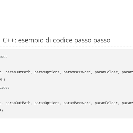
 C++: esempio di codice passo passo
ides
      

t, paramOutPath, paramOptions, paramPassword, paramFolder, param
lides
      

t, paramOutPath, paramOptions, paramPassword, paramFolder, param
P)