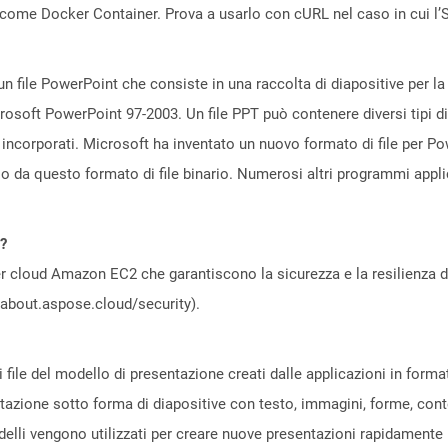
come Docker Container. Prova a usarlo con cURL nel caso in cui l’S
n file PowerPoint che consiste in una raccolta di diapositive per l
icrosoft PowerPoint 97-2003. Un file PPT può contenere diversi tipi di
 incorporati. Microsoft ha inventato un nuovo formato di file per P
so da questo formato di file binario. Numerosi altri programmi app
d?
 cloud Amazon EC2 che garantiscono la sicurezza e la resilienza del 
//about.aspose.cloud/security).
 i file del modello di presentazione creati dalle applicazioni in f
entazione sotto forma di diapositive con testo, immagini, forme, conte
odelli vengono utilizzati per creare nuove presentazioni rapidamente 