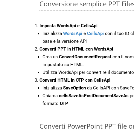
Conversione semplice PPT File
Imposta WordsApi e CellsApi
Inizializza
WordsApi
e
CellsApi
con il tuo ID cl
base e la versione API
Converti PPT in HTML con WordsApi
Crea un
ConvertDocumentRequest
con il nome
impostato su HTML.
Utilizza WordsApi per convertire il document
Converti HTML in OTP con CellsApi
Inizializza
SaveOption
da CellsAPI con SaveF
Chiama
cellsSaveAsPostDocumentSaveAs
pe
formato
OTP
Converti PowerPoint PPT file o