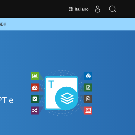
Italiano
 SDK
PT e