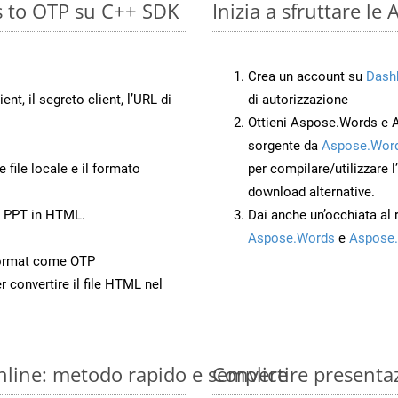
s to OTP su C++ SDK
Inizia a sfruttare l
Crea un account su
Dash
ient, il segreto client, l’URL di
di autorizzazione
Ottieni Aspose.Words e 
sorgente da
Aspose.Word
 file locale e il formato
per compilare/utilizzare l
download alternative.
o PPT in HTML.
Dai anche un’occhiata al
Aspose.Words
e
Aspose.
ormat come OTP
r convertire il file HTML nel
nline: metodo rapido e semplice
Convertire presenta