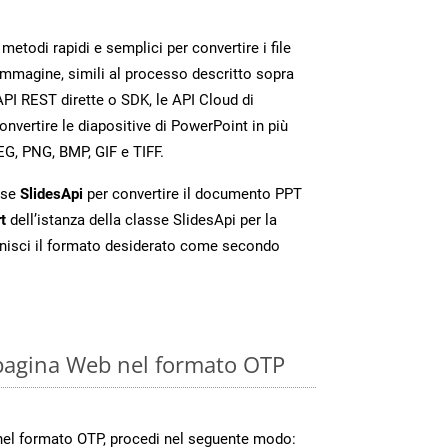
etodi rapidi e semplici per convertire i file
immagine, simili al processo descritto sopra
PI REST dirette o SDK, le API Cloud di
vertire le diapositive di PowerPoint in più
EG, PNG, BMP, GIF e TIFF.
sse
SlidesApi
per convertire il documento PPT
t
dell’istanza della classe SlidesApi per la
nisci il formato desiderato come secondo
pagina Web nel formato OTP
nel formato OTP, procedi nel seguente modo: