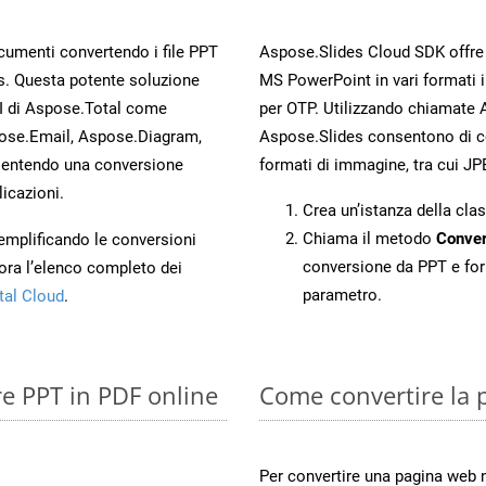
ocumenti convertendo i file PPT
Aspose.Slides Cloud SDK offre m
s. Questa potente soluzione
MS PowerPoint in vari formati 
PI di Aspose.Total come
per OTP. Utilizzando chiamate A
ose.Email, Aspose.Diagram,
Aspose.Slides consentono di con
entendo una conversione
formati di immagine, tra cui JP
licazioni.
Crea un’istanza della cla
Chiama il metodo
Conver
 semplificando le conversioni
conversione da PPT e for
ora l’elenco completo dei
parametro.
tal Cloud
.
re PPT in PDF online
Come convertire la 
Per convertire una pagina web 