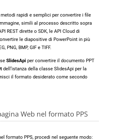
etodi rapidi e semplici per convertire i file
immagine, simili al processo descritto sopra
PI REST dirette o SDK, le API Cloud di
vertire le diapositive di PowerPoint in più
EG, PNG, BMP, GIF e TIFF.
sse
SlidesApi
per convertire il documento PPT
t
dell’istanza della classe SlidesApi per la
nisci il formato desiderato come secondo
pagina Web nel formato PPS
nel formato PPS, procedi nel seguente modo: