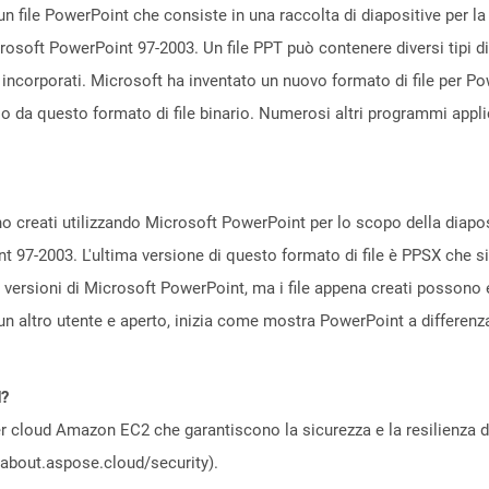
n file PowerPoint che consiste in una raccolta di diapositive per l
icrosoft PowerPoint 97-2003. Un file PPT può contenere diversi tipi di
 incorporati. Microsoft ha inventato un nuovo formato di file per P
so da questo formato di file binario. Numerosi altri programmi app
no creati utilizzando Microsoft PowerPoint per lo scopo della diaposi
 97-2003. L'ultima versione di questo formato di file è PPSX che s
 versioni di Microsoft PowerPoint, ma i file appena creati possono 
n altro utente e aperto, inizia come mostra PowerPoint a differenza 
d?
 cloud Amazon EC2 che garantiscono la sicurezza e la resilienza del 
//about.aspose.cloud/security).