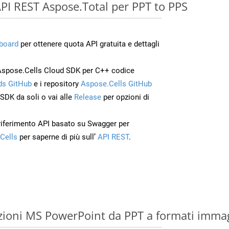
 API REST Aspose.Total per PPT to PPS
board
per ottenere quota API gratuita e dettagli
Aspose.Cells Cloud SDK per C++ codice
s GitHub
e i repository
Aspose.Cells GitHub
’SDK da soli o vai alle
Release
per opzioni di
 riferimento API basato su Swagger per
Cells
per saperne di più sull’
API REST
.
zioni MS PowerPoint da PPT a formati imma