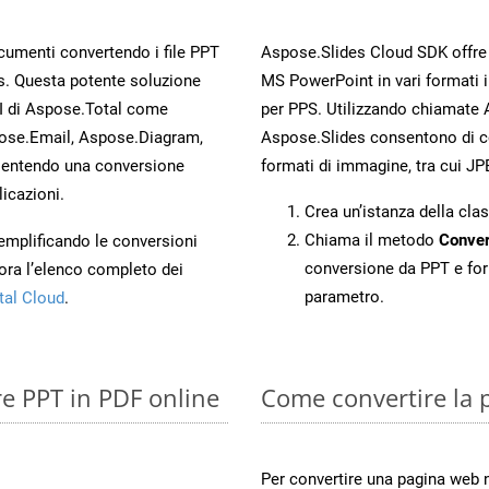
ocumenti convertendo i file PPT
Aspose.Slides Cloud SDK offre m
s. Questa potente soluzione
MS PowerPoint in vari formati 
PI di Aspose.Total come
per PPS. Utilizzando chiamate A
ose.Email, Aspose.Diagram,
Aspose.Slides consentono di con
entendo una conversione
formati di immagine, tra cui JP
licazioni.
Crea un’istanza della cla
Chiama il metodo
Conver
 semplificando le conversioni
conversione da PPT e for
ora l’elenco completo dei
parametro.
tal Cloud
.
re PPT in PDF online
Come convertire la 
Per convertire una pagina web 