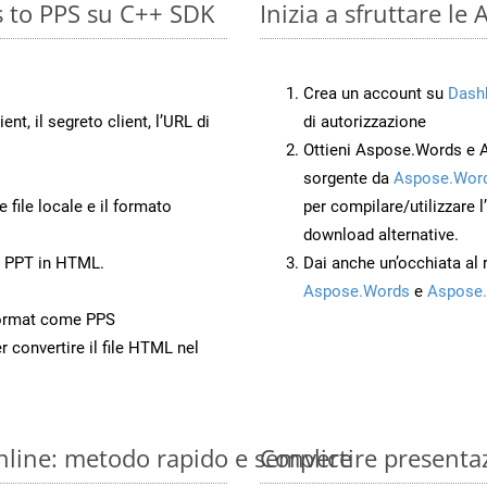
s to PPS su C++ SDK
Inizia a sfruttare le
Crea un account su
Dash
ient, il segreto client, l’URL di
di autorizzazione
Ottieni Aspose.Words e 
sorgente da
Aspose.Word
 file locale e il formato
per compilare/utilizzare l
download alternative.
o PPT in HTML.
Dai anche un’occhiata al
Aspose.Words
e
Aspose.
ormat come PPS
r convertire il file HTML nel
nline: metodo rapido e semplice
Convertire presenta