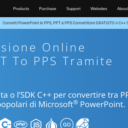
Products
Purchase
Support
Websites
About
Converti PowerPoint in PPS, PPT a PPS Convertitore GRATUITO o C++
sione Online
PT To PPS Tramite
uita o l’SDK C++ per convertire tra P
®
popolari di Microsoft
PowerPoint.