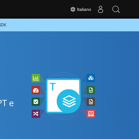
Italiano
 SDK
PT e