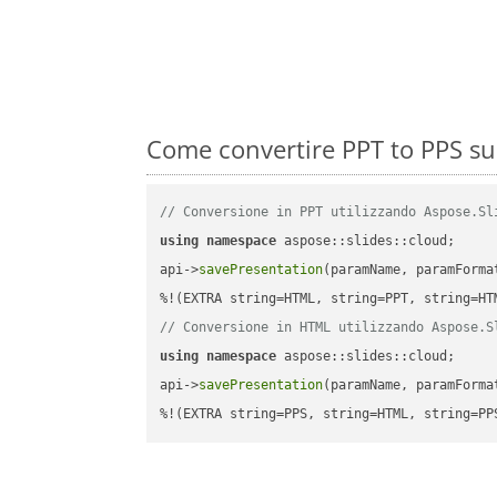
Come convertire PPT to PPS su
// Conversione in PPT utilizzando Aspose.Sl
using
namespace
 aspose::slides::cloud;      
api->
savePresentation
(paramName, paramForma
// Conversione in HTML utilizzando Aspose.S
using
namespace
 aspose::slides::cloud;      
api->
savePresentation
(paramName, paramForma
%!(EXTRA string=PPS, string=HTML, string=PP