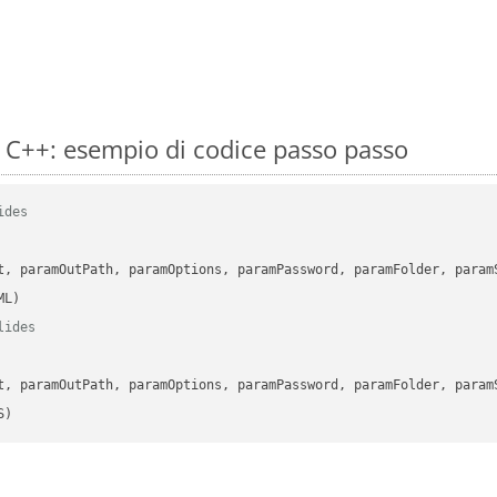
 C++: esempio di codice passo passo
ides
      

t, paramOutPath, paramOptions, paramPassword, paramFolder, param
lides
      

t, paramOutPath, paramOptions, paramPassword, paramFolder, param
S)