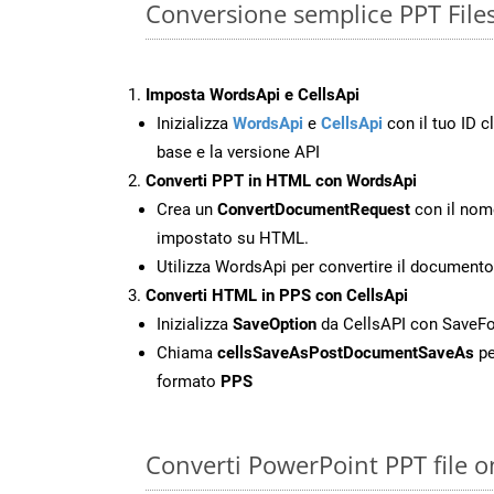
Conversione semplice PPT File
Imposta WordsApi e CellsApi
Inizializza
WordsApi
e
CellsApi
con il tuo ID cl
base e la versione API
Converti PPT in HTML con WordsApi
Crea un
ConvertDocumentRequest
con il nome
impostato su HTML.
Utilizza WordsApi per convertire il document
Converti HTML in PPS con CellsApi
Inizializza
SaveOption
da CellsAPI con SaveF
Chiama
cellsSaveAsPostDocumentSaveAs
pe
formato
PPS
Converti PowerPoint PPT file o