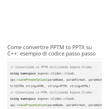
Come convertire PPTM to PPTX su
C++: esempio di codice passo passo
// Conversione in PPTM utilizzando Aspose.Slides
using
namespace
 aspose::slides::cloud;            

api->
savePresentation
(paramName, paramFormat, paramOutPat
// Conversione in HTML utilizzando Aspose.Slides
using
namespace
 aspose::slides::cloud;            

api->
savePresentation
(paramName, paramFormat, paramOutPat