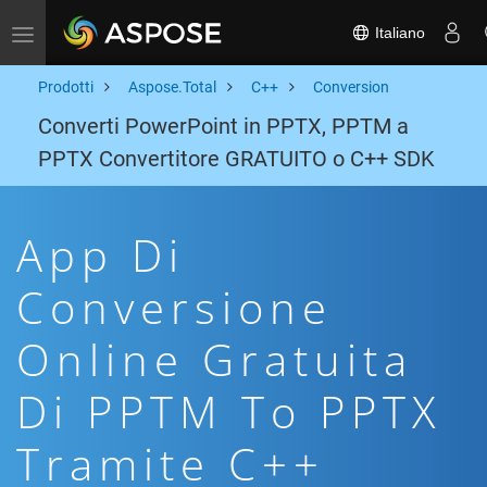
Italiano
Toggle navigation
Prodotti
Aspose.Total
C++
Conversion
Converti PowerPoint in PPTX, PPTM a
PPTX Convertitore GRATUITO o C++ SDK
App Di
Conversione
Online Gratuita
Di PPTM To PPTX
Tramite C++