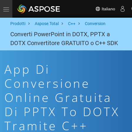
Italiano
Toggle navigation
Prodotti
Aspose.Total
C++
Conversion
Converti PowerPoint in DOTX, PPTX a
DOTX Convertitore GRATUITO o C++ SDK
App Di
Conversione
Online Gratuita
Di PPTX To DOTX
Tramite C++