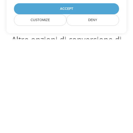
ACCEPT
CUSTOMIZE
DENY
Altre opzioni di conversione di
PowerPoint
Converti PPTX in DOC
DOC:
Microsoft Word Binary Format
Converti PPTX in DOT
DOT:
Microsoft Word Template Files
Converti PPTX in DOCX
DOCX:
Office 2007+ Word Document