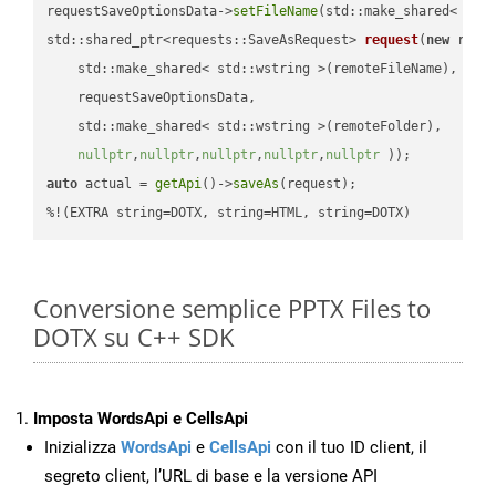
requestSaveOptionsData->
setFileName
(std::make_shared< std
std::shared_ptr<requests::SaveAsRequest> 
request
(
new
 reque
    std::make_shared< std::wstring >(remoteFileName),

    requestSaveOptionsData,

    std::make_shared< std::wstring >(remoteFolder),

nullptr
,
nullptr
,
nullptr
,
nullptr
,
nullptr
 ))
auto
 actual = 
getApi
()->
saveAs
(request);

%!(EXTRA string=DOTX, string=HTML, string=DOTX)
Conversione semplice PPTX Files to
DOTX su C++ SDK
Imposta WordsApi e CellsApi
Inizializza
WordsApi
e
CellsApi
con il tuo ID client, il
segreto client, l’URL di base e la versione API