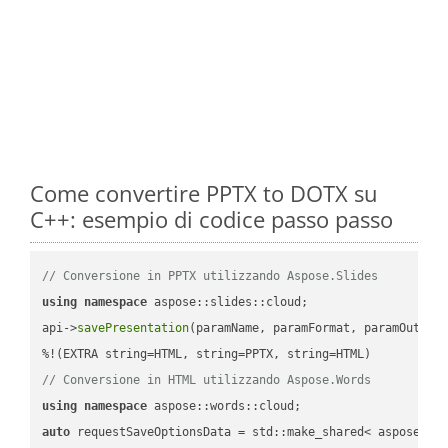
Come convertire PPTX to DOTX su
C++: esempio di codice passo passo
// Conversione in PPTX utilizzando Aspose.Slides
using
namespace
 aspose::slides::cloud;            

api->
savePresentation
(paramName, paramFormat, paramOutPat
// Conversione in HTML utilizzando Aspose.Words
using
namespace
auto
 requestSaveOptionsData = std::make_shared< aspose::wo