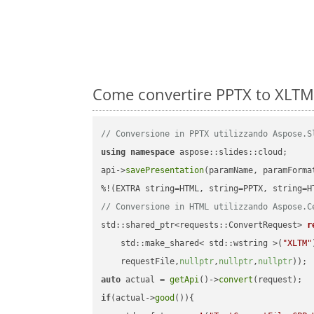
Come convertire PPTX to XLTM 
// Conversione in PPTX utilizzando Aspose.S
using
namespace
 aspose::slides::cloud;      
api->
savePresentation
(paramName, paramForma
// Conversione in HTML utilizzando Aspose.C
std::shared_ptr<requests::ConvertRequest> 
r
    std::make_shared< std::wstring >(
"XLTM"
    requestFile,
nullptr
,
nullptr
,
nullptr
))
auto
 actual = 
getApi
()->
convert
if
(actual->
good
()){
