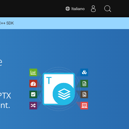
Italiano
 C++ SDK
e
PPTX
nt.