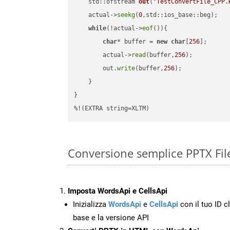
std::ofstream 
out
(
"TestConvertFile_CPP.
    actual->
seekg
(
0
,std::ios_base::beg);

while
(!actual->
eof
()){

char
* buffer = 
new
char
[
256
];

        actual->
read
(buffer,
256
);

        out.
write
(buffer,
256
);

    }

}

%!(EXTRA string=XLTM)
Conversione semplice PPTX Fil
Imposta WordsApi e CellsApi
Inizializza
WordsApi
e
CellsApi
con il tuo ID cl
base e la versione API