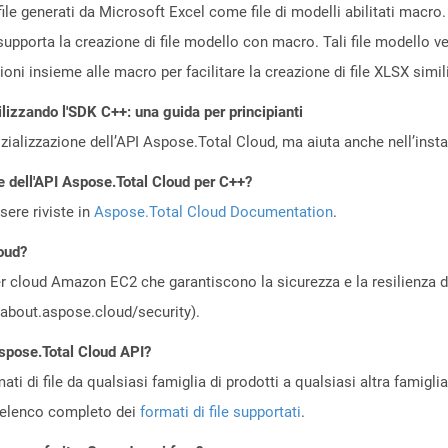
ile generati da Microsoft Excel come file di modelli abilitati macro.
upporta la creazione di file modello con macro. Tali file modello ve
oni insieme alle macro per facilitare la creazione di file XLSX simili
ilizzando l'SDK C++: una guida per principianti
zializzazione dell’API Aspose.Total Cloud, ma aiuta anche nell’install
e dell'API Aspose.Total Cloud per C++?
ere riviste in
Aspose.Total Cloud Documentation
.
oud?
 cloud Amazon EC2 che garantiscono la sicurezza e la resilienza del 
//about.aspose.cloud/security).
Aspose.Total Cloud API?
ti di file da qualsiasi famiglia di prodotti a qualsiasi altra famigli
’elenco completo dei
formati di file supportati
.