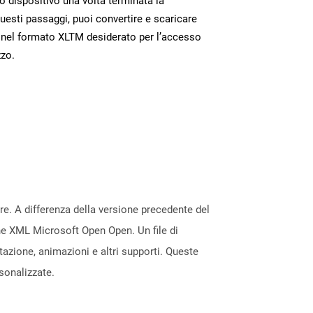
uo dispositivo una volta terminata la
esti passaggi, puoi convertire e scaricare
 nel formato XLTM desiderato per l’accesso
zzo.
re. A differenza della versione precedente del
one XML Microsoft Open Open. Un file di
azione, animazioni e altri supporti. Queste
sonalizzate.