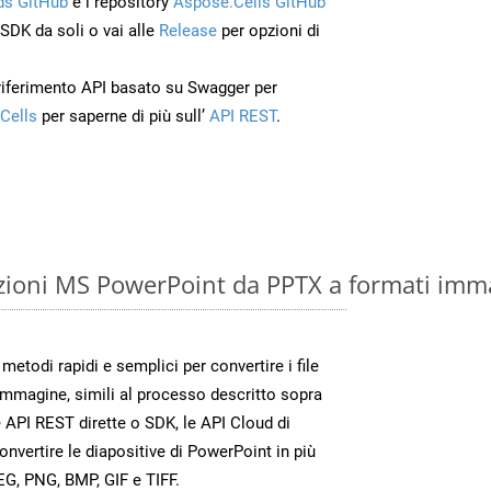
s GitHub
e i repository
Aspose.Cells GitHub
’SDK da soli o vai alle
Release
per opzioni di
 riferimento API basato su Swagger per
Cells
per saperne di più sull’
API REST
.
zioni MS PowerPoint da PPTX a formati imm
etodi rapidi e semplici per convertire i file
immagine, simili al processo descritto sopra
 API REST dirette o SDK, le API Cloud di
vertire le diapositive di PowerPoint in più
EG, PNG, BMP, GIF e TIFF.