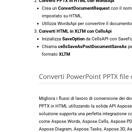
Converti PPTX in HTML con WordsApi
Crea un
ConvertDocumentRequest
con il nome
impostato su HTML.
Utilizza WordsApi per convertire il documen
Converti HTML in XLTM con CellsApi
Inizializza
SaveOption
da CellsAPI con Save
Chiama
cellsSaveAsPostDocumentSaveAs
pe
formato
XLTM
Converti PowerPoint PPTX file 
Migliora i flussi di lavoro di conversione dei d
PPTX in HTML utilizzando la solida API Aspose
soluzione supporta una perfetta integrazione co
come Aspose.Words, Aspose.Cells, Aspose.PDF
Aspose.Diagram, Aspose.Tasks, Aspose.3D, A