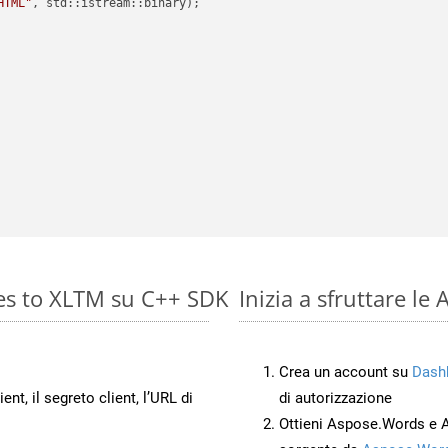
HTML"
, std::istream::binary)
;

es to XLTM su C++ SDK
Inizia a sfruttare l
Crea un account su
Dash
ient, il segreto client, l’URL di
di autorizzazione
Ottieni Aspose.Words e 