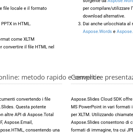
sorgente da
Aspose.Word
 file locale e il formato
per compilare/utilizzare l
download alternative.
to PPTX in HTML.
Dai anche un’occhiata al
Aspose.Words
e
Aspose.
Format come XLTM
r convertire il file HTML nel
online: metodo rapido e semplice
Convertire presenta
ocumenti convertendo i file
Aspose.Slides Cloud SDK offre m
.Slides. Questa potente
MS PowerPoint in vari formati 
n altre API di Aspose.Total
per XLTM. Utilizzando chiamate
, Aspose.Email,
Aspose.Slides consentono di con
spose.HTML, consentendo una
formati di immagine, tra cui JP