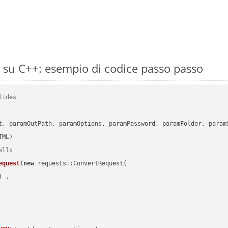
su C++: esempio di codice passo passo
lides
      

t, paramOutPath, paramOptions, paramPassword, paramFolder, param
ells
equest
(
new
 requests::ConvertRequest(

) ,        
