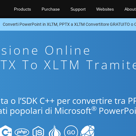
Products
Purchase
Support
Websites
About
Converti PowerPoint in XLTM, PPTX a XLTM Convertitore GRATUITO o
sione Online
PTX To XLTM Tramit
uita o l’SDK C++ per convertire tra 
®
ti popolari di Microsoft
PowerPoi