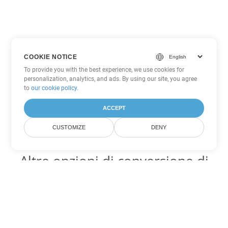
COOKIE NOTICE
To provide you with the best experience, we use cookies for
personalization, analytics, and ads. By using our site, you agree
to
our cookie policy
.
ACCEPT
CUSTOMIZE
DENY
Altre opzioni di conversione di
Word
Converti RTF in DOC
DOC:
Microsoft Word Binary Format