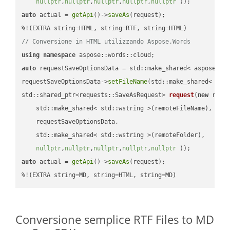
nullptr
,
nullptr
,
nullptr
,
nullptr
,
nullptr
 ))
auto
 actual = 
getApi
()->
saveAs
(request);

// Conversione in HTML utilizzando Aspose.Words
using
namespace
auto
 requestSaveOptionsData = std::make_shared< aspose::wo
requestSaveOptionsData->
setFileName
(std::make_shared< std
std::shared_ptr<requests::SaveAsRequest> 
request
(
new
 reque
    std::make_shared< std::wstring >(remoteFileName),

    requestSaveOptionsData,

    std::make_shared< std::wstring >(remoteFolder),

nullptr
,
nullptr
,
nullptr
,
nullptr
,
nullptr
 ))
auto
 actual = 
getApi
()->
saveAs
(request);

%!(EXTRA string=MD, string=HTML, string=MD)
Conversione semplice RTF Files to MD