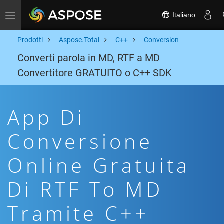
Italiano
Toggle navigation
Prodotti
Aspose.Total
C++
Conversion
Converti parola in MD, RTF a MD
Convertitore GRATUITO o C++ SDK
App Di
Conversione
Online Gratuita
Di RTF To MD
Tramite C++