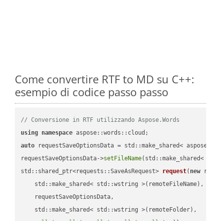
Come convertire RTF to MD su C++:
esempio di codice passo passo
// Conversione in RTF utilizzando Aspose.Words
using
namespace
auto
 requestSaveOptionsData = std::make_shared< aspose::wo
requestSaveOptionsData->
setFileName
(std::make_shared< std
std::shared_ptr<requests::SaveAsRequest> 
request
(
new
 reque
    std::make_shared< std::wstring >(remoteFileName),

    requestSaveOptionsData,

    std::make_shared< std::wstring >(remoteFolder),
