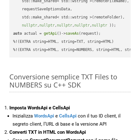
    std::make_shared< std::wstring >(remoteFileName),

    requestSaveOptionsData,

    std::make_shared< std::wstring >(remoteFolder),

nullptr
,
nullptr
,
nullptr
,
nullptr
,
nullptr
 ))
auto
 actual = 
getApi
()->
saveAs
(request);

%!(EXTRA string=HTML, string=TXT, string=HTML)

%!(EXTRA string=HTML, string=NUMBERS, string=HTML, string
Conversione semplice TXT Files to
NUMBERS su C++ SDK
Imposta WordsApi e CellsApi
Inizializza
WordsApi
e
CellsApi
con il tuo ID client, il
segreto client, l’URL di base e la versione API
Converti TXT in HTML con WordsApi