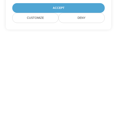
ACCEPT
CUSTOMIZE
DENY
Altre opzioni di conversione di
Word
Converti TXT in DOC
DOC:
Microsoft Word Binary Format
Converti TXT in DOT
DOT:
Microsoft Word Template Files
Converti TXT in DOCX
DOCX:
Office 2007+ Word Document