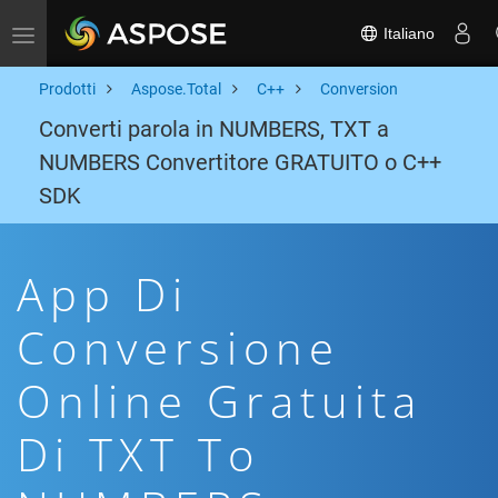
Italiano
Toggle navigation
Prodotti
Aspose.Total
C++
Conversion
Converti parola in NUMBERS, TXT a
NUMBERS Convertitore GRATUITO o C++
SDK
App Di
Conversione
Online Gratuita
Di TXT To