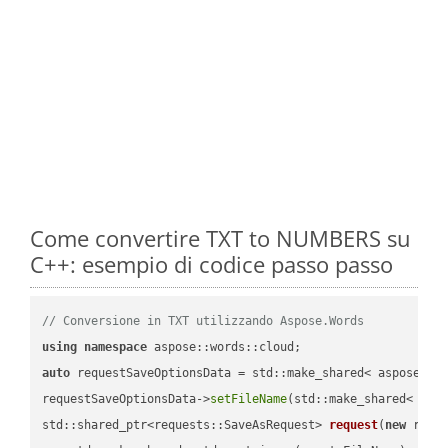
Come convertire TXT to NUMBERS su
C++: esempio di codice passo passo
// Conversione in TXT utilizzando Aspose.Words
using
namespace
auto
 requestSaveOptionsData = std::make_shared< aspose::wo
requestSaveOptionsData->
setFileName
(std::make_shared< std
std::shared_ptr<requests::SaveAsRequest> 
request
(
new
 reque