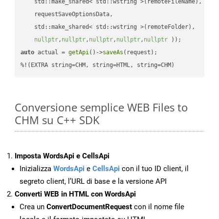
    std::make_shared< std::wstring >(remoteFileName),

    requestSaveOptionsData,

    std::make_shared< std::wstring >(remoteFolder),

nullptr
,
nullptr
,
nullptr
,
nullptr
,
nullptr
 ))
auto
 actual = 
getApi
()->
saveAs
(request);

%!(EXTRA string=CHM, string=HTML, string=CHM)
Conversione semplice WEB Files to
CHM su C++ SDK
Imposta WordsApi e CellsApi
Inizializza
WordsApi
e
CellsApi
con il tuo ID client, il
segreto client, l’URL di base e la versione API
Converti WEB in HTML con WordsApi
Crea un
ConvertDocumentRequest
con il nome file