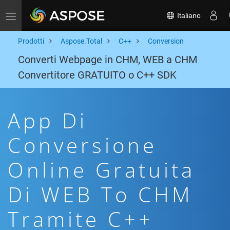
Italiano
Toggle navigation
Prodotti
Aspose.Total
C++
Conversion
Converti Webpage in CHM, WEB a CHM
Convertitore GRATUITO o C++ SDK
App Di
Conversione
Online Gratuita
Di WEB To CHM
Tramite C++