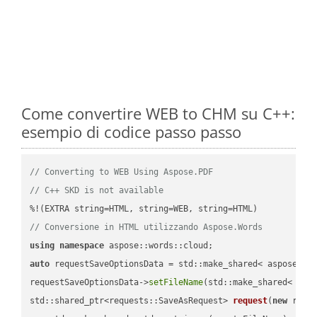
Come convertire WEB to CHM su C++:
esempio di codice passo passo
// Converting to WEB Using Aspose.PDF
// C++ SKD is not available
// Conversione in HTML utilizzando Aspose.Words
using
namespace
auto
 requestSaveOptionsData = std::make_shared< aspose::wo
requestSaveOptionsData->
setFileName
(std::make_shared< std
std::shared_ptr<requests::SaveAsRequest> 
request
(
new
 reque