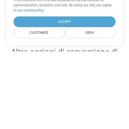
To provide you with the best experience, we use cookies for
personalization, analytics, and ads. By using our site, you agree
to
our cookie policy
.
ACCEPT
CUSTOMIZE
DENY
Altre opzioni di conversione di
PDF
Converti WEB in DOC
DOC:
Microsoft Word Binary Format
Converti WEB in DOT
DOT:
Microsoft Word Template Files
Converti WEB in DOCX