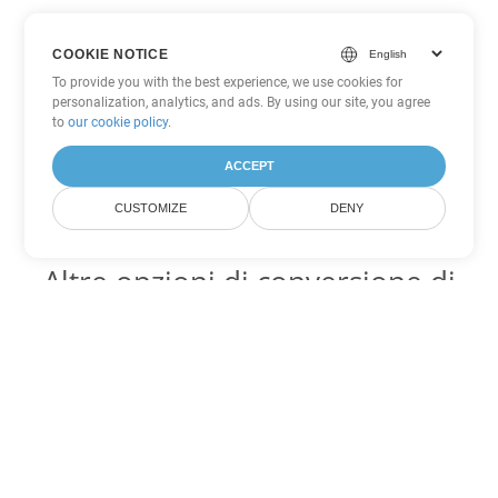
COOKIE NOTICE
To provide you with the best experience, we use cookies for
personalization, analytics, and ads. By using our site, you agree
to
our cookie policy
.
ACCEPT
CUSTOMIZE
DENY
Altre opzioni di conversione di
PDF
Converti WEB in DOC
DOC:
Microsoft Word Binary Format
Converti WEB in DOT
DOT:
Microsoft Word Template Files