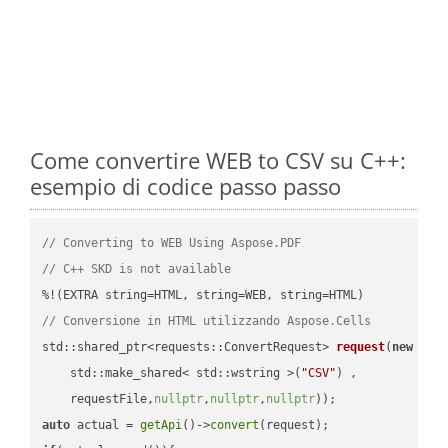
Come convertire WEB to CSV su C++:
esempio di codice passo passo
// Converting to WEB Using Aspose.PDF
// C++ SKD is not available
// Conversione in HTML utilizzando Aspose.Cells
std::shared_ptr<requests::ConvertRequest> 
request
(
new
 requ
    std::make_shared< std::wstring >(
"CSV"
) ,        

    requestFile,
nullptr
,
nullptr
,
nullptr
))
auto
 actual = 
getApi
()->
convert