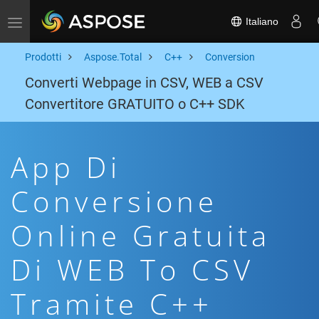
Italiano
Toggle navigation
Prodotti
Aspose.Total
C++
Conversion
Converti Webpage in CSV, WEB a CSV
Convertitore GRATUITO o C++ SDK
App Di
Conversione
Online Gratuita
Di WEB To CSV
Tramite C++