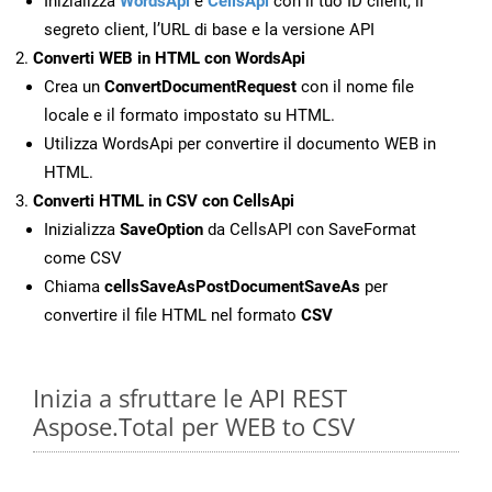
Inizializza
WordsApi
e
CellsApi
con il tuo ID client, il
segreto client, l’URL di base e la versione API
Converti WEB in HTML con WordsApi
Crea un
ConvertDocumentRequest
con il nome file
locale e il formato impostato su HTML.
Utilizza WordsApi per convertire il documento WEB in
HTML.
Converti HTML in CSV con CellsApi
Inizializza
SaveOption
da CellsAPI con SaveFormat
come CSV
Chiama
cellsSaveAsPostDocumentSaveAs
per
convertire il file HTML nel formato
CSV
Inizia a sfruttare le API REST
Aspose.Total per WEB to CSV