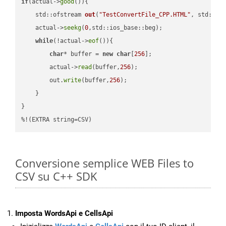
if
(actual->
good
()){

std::ofstream 
out
(
"TestConvertFile_CPP.HTML"
, std::is
    actual->
seekg
(
0
,std::ios_base::beg);

while
(!actual->
eof
()){

char
* buffer = 
new
char
[
256
];

        actual->
read
(buffer,
256
);

        out.
write
(buffer,
256
);

    }

}

%!(EXTRA string=CSV)
Conversione semplice WEB Files to
CSV su C++ SDK
Imposta WordsApi e CellsApi