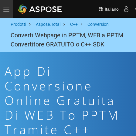
Italiano
Toggle navigation
Prodotti
Aspose.Total
C++
Conversion
Converti Webpage in PPTM, WEB a PPTM
Convertitore GRATUITO o C++ SDK
App Di
Conversione
Online Gratuita
Di WEB To PPTM
Tramite C++