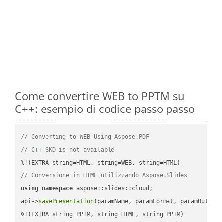
Come convertire WEB to PPTM su
C++: esempio di codice passo passo
// Converting to WEB Using Aspose.PDF
// C++ SKD is not available
// Conversione in HTML utilizzando Aspose.Slides
using
namespace
 aspose::slides::cloud;            

api->
savePresentation
(paramName, paramFormat, paramOutPat
%!(EXTRA string=PPTM, string=HTML, string=PPTM)