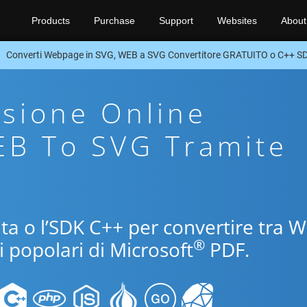
Products
Purchase
Support
Websites
About
Converti Webpage in SVG, WEB a SVG Convertitore GRATUITO o C++ S
sione Online
EB To SVG Tramite
uita o l’SDK C++ per convertire tra 
®
i popolari di Microsoft
PDF.