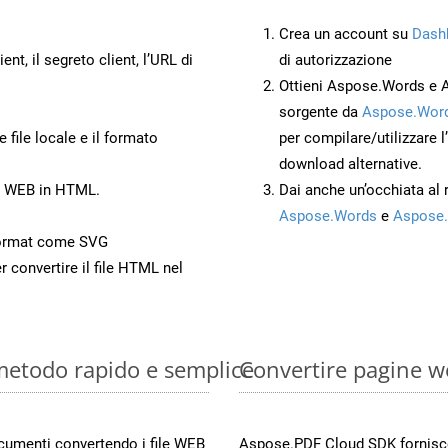
Crea un account su
Dash
ient, il segreto client, l’URL di
di autorizzazione
Ottieni Aspose.Words e 
sorgente da
Aspose.Word
 file locale e il formato
per compilare/utilizzare l
download alternative.
to WEB in HTML.
Dai anche un’occhiata al
Aspose.Words
e
Aspose.
Format come SVG
r convertire il file HTML nel
 metodo rapido e semplice
Convertire pagine w
documenti convertendo i file WEB
Aspose.PDF Cloud SDK fornisce 