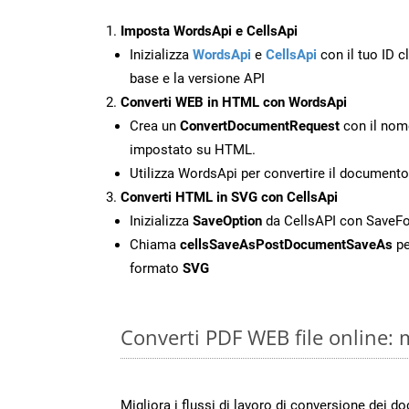
Imposta WordsApi e CellsApi
Inizializza
WordsApi
e
CellsApi
con il tuo ID cl
base e la versione API
Converti WEB in HTML con WordsApi
Crea un
ConvertDocumentRequest
con il nome
impostato su HTML.
Utilizza WordsApi per convertire il documen
Converti HTML in SVG con CellsApi
Inizializza
SaveOption
da CellsAPI con Save
Chiama
cellsSaveAsPostDocumentSaveAs
pe
formato
SVG
Converti PDF WEB file online:
Migliora i flussi di lavoro di conversione dei 