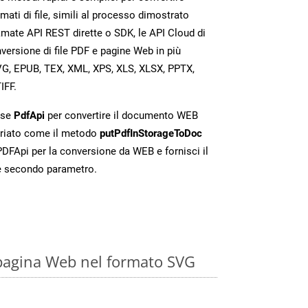
mati di file, simili al processo dimostrato
amate API REST dirette o SDK, le API Cloud di
rsione di file PDF e pagine Web in più
VG, EPUB, TEX, XML, XPS, XLS, XLSX, PPTX,
IFF.
sse
PdfApi
per convertire il documento WEB
riato come il metodo
putPdfInStorageToDoc
 PDFApi per la conversione da WEB e fornisci il
e secondo parametro.
pagina Web nel formato SVG