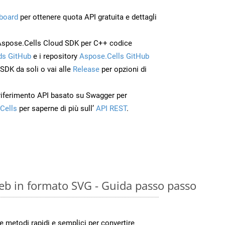
board
per ottenere quota API gratuita e dettagli
Aspose.Cells Cloud SDK per C++ codice
s GitHub
e i repository
Aspose.Cells GitHub
’SDK da soli o vai alle
Release
per opzioni di
 riferimento API basato su Swagger per
Cells
per saperne di più sull’
API REST
.
eb in formato SVG - Guida passo passo
metodi rapidi e semplici per convertire