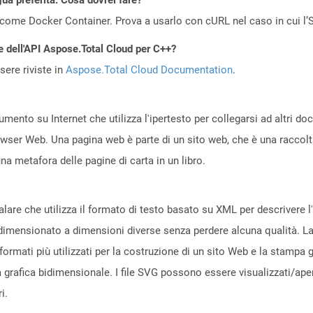
come Docker Container. Prova a usarlo con cURL nel caso in cui l’S
e dell'API Aspose.Total Cloud per C++?
ere riviste in
Aspose.Total Cloud Documentation
.
ento su Internet che utilizza l'ipertesto per collegarsi ad altri d
owser Web. Una pagina web è parte di un sito web, che è una raccol
a metafora delle pagine di carta in un libro.
scalare che utilizza il formato di testo basato su XML per descrivere 
idimensionato a dimensioni diverse senza perdere alcuna qualità. La d
formati più utilizzati per la costruzione di un sito Web e la stampa gra
 grafica bidimensionale. I file SVG possono essere visualizzati/apert
i.