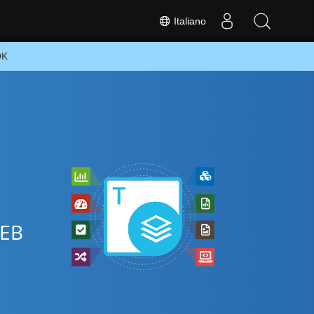
Italiano
DK
WEB