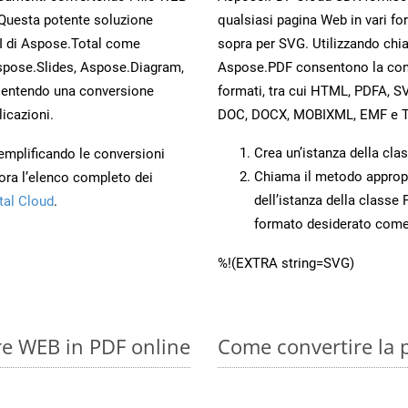
 Questa potente soluzione
qualsiasi pagina Web in vari for
PI di Aspose.Total come
sopra per SVG. Utilizzando chi
spose.Slides, Aspose.Diagram,
Aspose.PDF consentono la conve
entendo una conversione
formati, tra cui HTML, PDFA, S
licazioni.
DOC, DOCX, MOBIXML, EMF e T
Crea un’istanza della cla
 semplificando le conversioni
Chiama il metodo approp
ora l’elenco completo dei
dell’istanza della classe
tal Cloud
.
formato desiderato com
%!(EXTRA string=SVG)
re WEB in PDF online
Come convertire la 