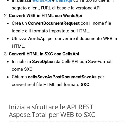
Inizializza
WordsApi
e
CellsApi
con il tuo ID client, il
segreto client, l’URL di base e la versione API
Converti WEB in HTML con WordsApi
Crea un
ConvertDocumentRequest
con il nome file
locale e il formato impostato su HTML.
Utilizza WordsApi per convertire il documento WEB in
HTML.
Converti HTML in SXC con CellsApi
Inizializza
SaveOption
da CellsAPI con SaveFormat
come SXC
Chiama
cellsSaveAsPostDocumentSaveAs
per
convertire il file HTML nel formato
SXC
Inizia a sfruttare le API REST
Aspose.Total per WEB to SXC