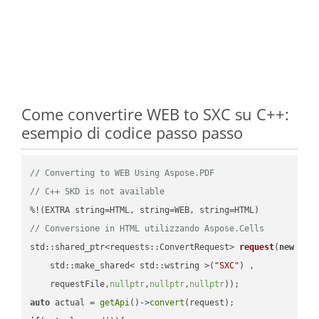
Come convertire WEB to SXC su C++:
esempio di codice passo passo
// Converting to WEB Using Aspose.PDF
// C++ SKD is not available
// Conversione in HTML utilizzando Aspose.Cells
std::shared_ptr<requests::ConvertRequest> 
request
(
new
 requ
    std::make_shared< std::wstring >(
"SXC"
) ,        

    requestFile,
nullptr
,
nullptr
,
nullptr
))
auto
 actual = 
getApi
()->
convert