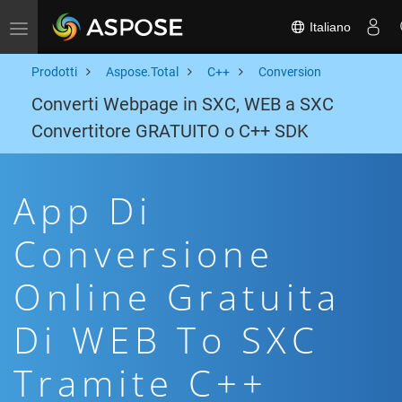
Italiano
Toggle navigation
Prodotti
Aspose.Total
C++
Conversion
Converti Webpage in SXC, WEB a SXC
Convertitore GRATUITO o C++ SDK
App Di
Conversione
Online Gratuita
Di WEB To SXC
Tramite C++