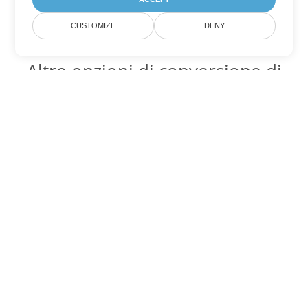
CUSTOMIZE
DENY
Altre opzioni di conversione di
PDF
Converti WEB in DOC
DOC:
Microsoft Word Binary Format
Converti WEB in DOT
DOT:
Microsoft Word Template Files
Converti WEB in DOCX
DOCX:
Office 2007+ Word Document
Converti WEB in DOCM