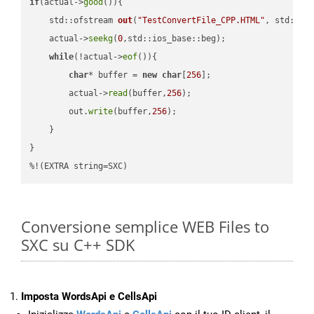
if
(actual->
good
()){

std::ofstream 
out
(
"TestConvertFile_CPP.HTML"
, std::is
    actual->
seekg
(
0
,std::ios_base::beg);

while
(!actual->
eof
()){

char
* buffer = 
new
char
[
256
];

        actual->
read
(buffer,
256
);

        out.
write
(buffer,
256
);

    }

}

%!(EXTRA string=SXC)
Conversione semplice WEB Files to
SXC su C++ SDK
Imposta WordsApi e CellsApi