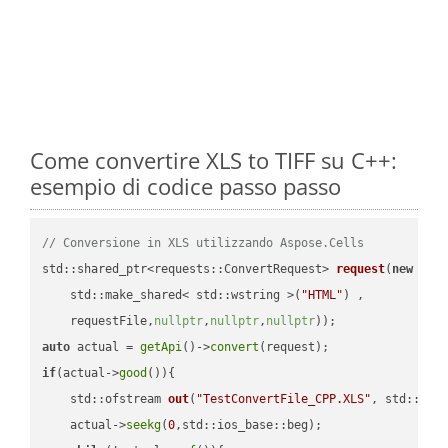
Come convertire XLS to TIFF su C++:
esempio di codice passo passo
// Conversione in XLS utilizzando Aspose.Cells
std::shared_ptr<requests::ConvertRequest> 
request
(
new
 requ
    std::make_shared< std::wstring >(
"HTML"
) ,        

    requestFile,
nullptr
,
nullptr
,
nullptr
))
auto
 actual = 
getApi
()->
convert
if
(actual->
good
()){

std::ofstream 
out
(
"TestConvertFile_CPP.XLS"
, std::ist
    actual->
seekg
(
0
,std::ios_base::beg);
