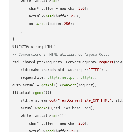
while
(!actual->
eof
()){

char
* buffer = 
new
char
[
256
];

        actual->
read
(buffer,
256
);

        out.
write
(buffer,
256
);

    }

}

// Conversione in HTML utilizzando Aspose.Cells
std::shared_ptr<requests::ConvertRequest> 
request
(
new
 requ
    std::make_shared< std::wstring >(
"TIFF"
) ,        

    requestFile,
nullptr
,
nullptr
,
nullptr
))
auto
 actual = 
getApi
()->
convert
if
(actual->
good
()){

std::ofstream 
out
(
"TestConvertFile_CPP.HTML"
, std::is
    actual->
seekg
(
0
,std::ios_base::beg);

while
(!actual->
eof
()){

char
* buffer = 
new
char
[
256
];

        actual->
read
(buffer,
256
);
