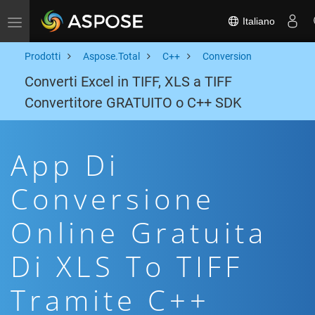
Italiano
Toggle navigation
Prodotti
Aspose.Total
C++
Conversion
Converti Excel in TIFF, XLS a TIFF
Convertitore GRATUITO o C++ SDK
App Di
Conversione
Online Gratuita
Di XLS To TIFF
Tramite C++