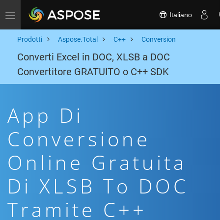
Italiano
Toggle navigation
Prodotti
Aspose.Total
C++
Conversion
Converti Excel in DOC, XLSB a DOC
Convertitore GRATUITO o C++ SDK
App Di
Conversione
Online Gratuita
Di XLSB To DOC
Tramite C++