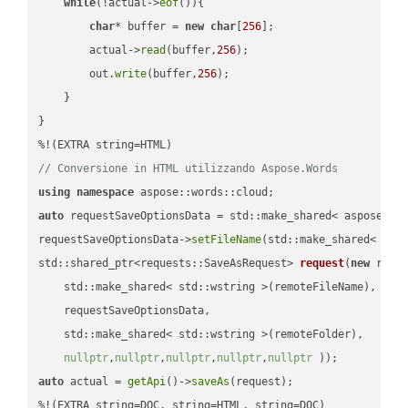
while
(!actual->
eof
()){

char
* buffer = 
new
char
[
256
];

        actual->
read
(buffer,
256
);

        out.
write
(buffer,
256
);

    }

}

// Conversione in HTML utilizzando Aspose.Words
using
namespace
auto
 requestSaveOptionsData = std::make_shared< aspose::wo
requestSaveOptionsData->
setFileName
(std::make_shared< std
std::shared_ptr<requests::SaveAsRequest> 
request
(
new
 reque
    std::make_shared< std::wstring >(remoteFileName),

    requestSaveOptionsData,

    std::make_shared< std::wstring >(remoteFolder),

nullptr
,
nullptr
,
nullptr
,
nullptr
,
nullptr
 ))
auto
 actual = 
getApi
()->
saveAs
(request);

%!(EXTRA string=DOC, string=HTML, string=DOC)