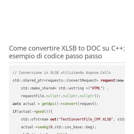
Come convertire XLSB to DOC su C++:
esempio di codice passo passo
// Conversione in XLSB utilizzando Aspose.Cells
std::shared_ptr<requests::ConvertRequest> 
request
(
new
 requ
    std::make_shared< std::wstring >(
"HTML"
) ,        

    requestFile,
nullptr
,
nullptr
,
nullptr
))
auto
 actual = 
getApi
()->
convert
if
(actual->
good
()){

std::ofstream 
out
(
"TestConvertFile_CPP.XLSB"
, std::is
    actual->
seekg
(
0
,std::ios_base::beg);
