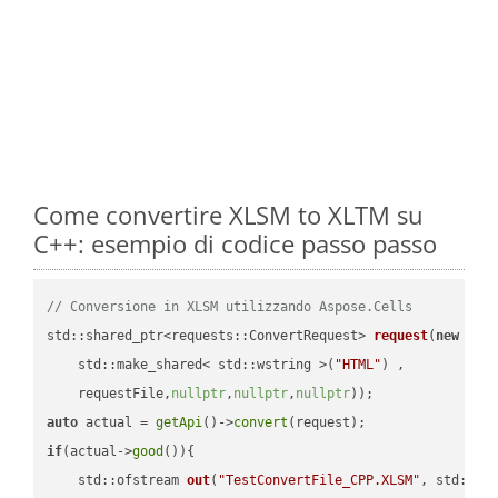
Come convertire XLSM to XLTM su
C++: esempio di codice passo passo
// Conversione in XLSM utilizzando Aspose.Cells
std::shared_ptr<requests::ConvertRequest> 
request
(
new
 requ
    std::make_shared< std::wstring >(
"HTML"
) ,        

    requestFile,
nullptr
,
nullptr
,
nullptr
))
auto
 actual = 
getApi
()->
convert
if
(actual->
good
()){

std::ofstream 
out
(
"TestConvertFile_CPP.XLSM"
, std::is