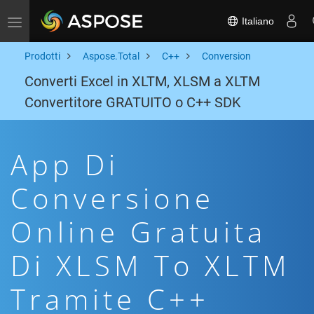
Italiano
Toggle navigation
Prodotti
Aspose.Total
C++
Conversion
Converti Excel in XLTM, XLSM a XLTM
Convertitore GRATUITO o C++ SDK
App Di
Conversione
Online Gratuita
Di XLSM To XLTM
Tramite C++