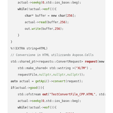
    actual->
seekg
(
0
,std::ios_base::beg);

while
(!actual->
eof
()){

char
* buffer = 
new
char
[
256
];

        actual->
read
(buffer,
256
);

        out.
write
(buffer,
256
);

    }

}

// Conversione in HTML utilizzando Aspose.Cells
std::shared_ptr<requests::ConvertRequest> 
request
(
new
 requ
    std::make_shared< std::wstring >(
"XLTM"
) ,        

    requestFile,
nullptr
,
nullptr
,
nullptr
))
auto
 actual = 
getApi
()->
convert
if
(actual->
good
()){

std::ofstream 
out
(
"TestConvertFile_CPP.HTML"
, std::is
    actual->
seekg
(
0
,std::ios_base::beg);

while
(!actual->
eof
()){
