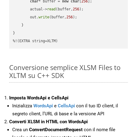
char
* buffer = 
new
char
[
256
];

        actual->
read
(buffer,
256
);

        out.
write
(buffer,
256
);

    }

}

%!(EXTRA string=XLTM)
Conversione semplice XLSM Files to
XLTM su C++ SDK
Imposta WordsApi e CellsApi
Inizializza
WordsApi
e
CellsApi
con il tuo ID client, il
segreto client, l’URL di base e la versione API
Converti XLSM in HTML con WordsApi
Crea un
ConvertDocumentRequest
con il nome file