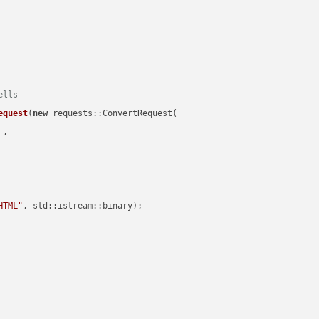
ells
equest
(
new
 requests::ConvertRequest(

 ,        

HTML"
, std::istream::binary)
;
