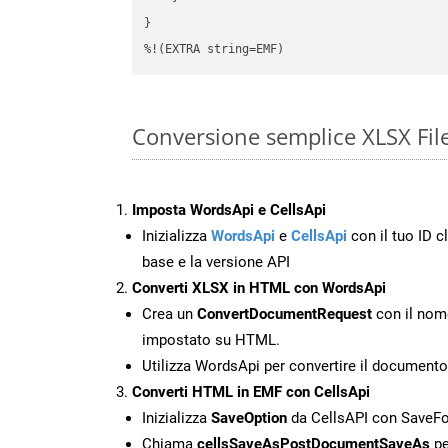
}

%!(EXTRA string=EMF)
Conversione semplice XLSX Fil
Imposta WordsApi e CellsApi
Inizializza
WordsApi
e
CellsApi
con il tuo ID cl
base e la versione API
Converti XLSX in HTML con WordsApi
Crea un
ConvertDocumentRequest
con il nome
impostato su HTML.
Utilizza WordsApi per convertire il document
Converti HTML in EMF con CellsApi
Inizializza
SaveOption
da CellsAPI con Save
Chiama
cellsSaveAsPostDocumentSaveAs
pe