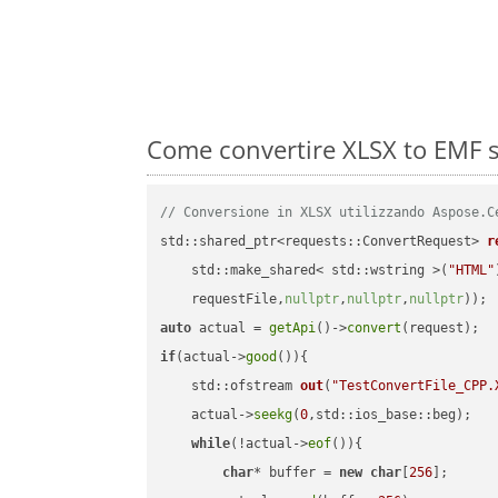
Come convertire XLSX to EMF s
// Conversione in XLSX utilizzando Aspose.C
std::shared_ptr<requests::ConvertRequest> 
r
    std::make_shared< std::wstring >(
"HTML"
    requestFile,
nullptr
,
nullptr
,
nullptr
))
auto
 actual = 
getApi
()->
convert
if
(actual->
good
()){

std::ofstream 
out
(
"TestConvertFile_CPP.
    actual->
seekg
(
0
,std::ios_base::beg);

while
(!actual->
eof
()){

char
* buffer = 
new
char
[
256
];
