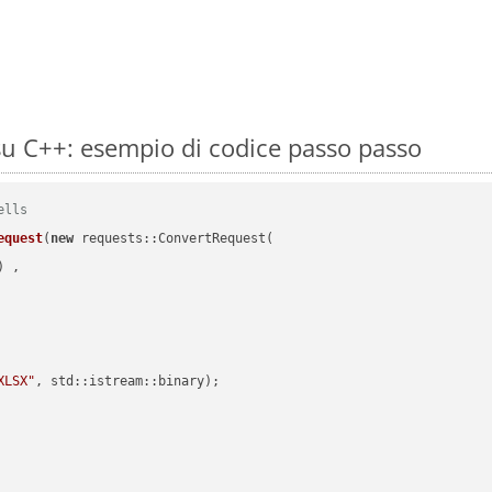
u C++: esempio di codice passo passo
ells
equest
(
new
 requests::ConvertRequest(

) ,        

XLSX"
, std::istream::binary)
;
