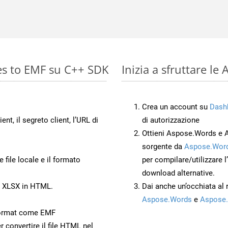
es to EMF su C++ SDK
Inizia a sfruttare l
Crea un account su
Dash
ient, il segreto client, l’URL di
di autorizzazione
Ottieni Aspose.Words e 
sorgente da
Aspose.Word
 file locale e il formato
per compilare/utilizzare l
download alternative.
o XLSX in HTML.
Dai anche un’occhiata al
Aspose.Words
e
Aspose.
Format come EMF
r convertire il file HTML nel