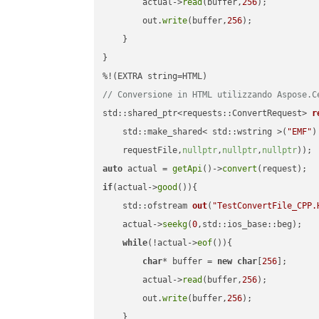
        actual->
read
(buffer,
256
);

        out.
write
(buffer,
256
);

    }

}

// Conversione in HTML utilizzando Aspose.C
std::shared_ptr<requests::ConvertRequest> 
r
    std::make_shared< std::wstring >(
"EMF"
)
    requestFile,
nullptr
,
nullptr
,
nullptr
))
auto
 actual = 
getApi
()->
convert
if
(actual->
good
()){

std::ofstream 
out
(
"TestConvertFile_CPP.
    actual->
seekg
(
0
,std::ios_base::beg);

while
(!actual->
eof
()){

char
* buffer = 
new
char
[
256
];

        actual->
read
(buffer,
256
);

        out.
write
(buffer,
256
);

    }
