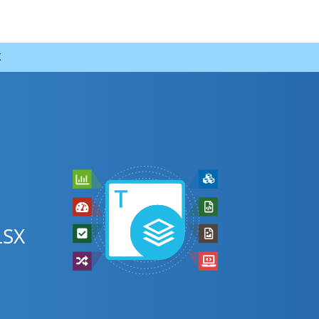
K
LSX