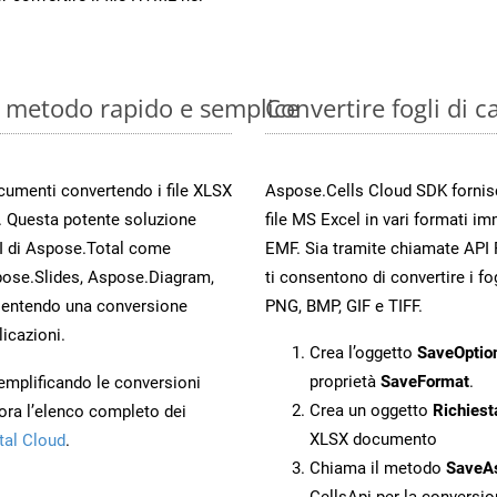
e: metodo rapido e semplice
Convertire fogli di 
ocumenti convertendo i file XLSX
Aspose.Cells Cloud SDK fornisce
. Questa potente soluzione
file MS Excel in vari formati im
PI di Aspose.Total come
EMF. Sia tramite chiamate API 
ose.Slides, Aspose.Diagram,
ti consentono di convertire i fo
entendo una conversione
PNG, BMP, GIF e TIFF.
licazioni.
Crea l’oggetto
SaveOptio
proprietà
SaveFormat
.
 semplificando le conversioni
Crea un oggetto
Richiest
ora l’elenco completo dei
XLSX documento
tal Cloud
.
Chiama il metodo
SaveA
CellsApi per la conversi