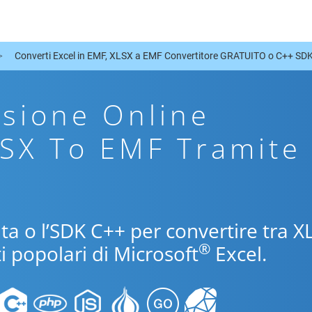
Converti Excel in EMF, XLSX a EMF Convertitore GRATUITO o C++ SD
sione Online
LSX To EMF Tramite
uita o l’SDK C++ per convertire tra X
®
i popolari di Microsoft
Excel.