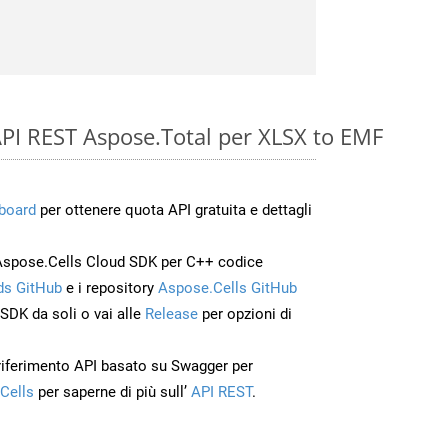
e API REST Aspose.Total per XLSX to EMF
board
per ottenere quota API gratuita e dettagli
Aspose.Cells Cloud SDK per C++ codice
s GitHub
e i repository
Aspose.Cells GitHub
’SDK da soli o vai alle
Release
per opzioni di
 riferimento API basato su Swagger per
Cells
per saperne di più sull’
API REST
.