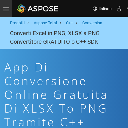
Italiano
Toggle navigation
Prodotti
Aspose.Total
C++
Conversion
Converti Excel in PNG, XLSX a PNG
Convertitore GRATUITO o C++ SDK
App Di
Conversione
Online Gratuita
Di XLSX To PNG
Tramite C++