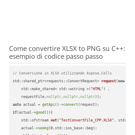
Come convertire XLSX to PNG su C++:
esempio di codice passo passo
// Conversione in XLSX utilizzando Aspose.Cells
std::shared_ptr<requests::ConvertRequest> 
request
(
new
 requ
    std::make_shared< std::wstring >(
"HTML"
) ,        

    requestFile,
nullptr
,
nullptr
,
nullptr
))
auto
 actual = 
getApi
()->
convert
if
(actual->
good
()){

std::ofstream 
out
(
"TestConvertFile_CPP.XLSX"
, std::is
    actual->
seekg
(
0
,std::ios_base::beg);
