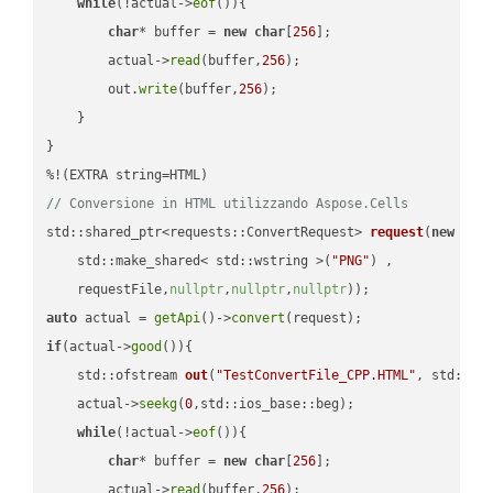
while
(!actual->
eof
()){

char
* buffer = 
new
char
[
256
];

        actual->
read
(buffer,
256
);

        out.
write
(buffer,
256
);

    }

}

// Conversione in HTML utilizzando Aspose.Cells
std::shared_ptr<requests::ConvertRequest> 
request
(
new
 requ
    std::make_shared< std::wstring >(
"PNG"
) ,        

    requestFile,
nullptr
,
nullptr
,
nullptr
))
auto
 actual = 
getApi
()->
convert
if
(actual->
good
()){

std::ofstream 
out
(
"TestConvertFile_CPP.HTML"
, std::is
    actual->
seekg
(
0
,std::ios_base::beg);

while
(!actual->
eof
()){

char
* buffer = 
new
char
[
256
];

        actual->
read
(buffer,
256
);
