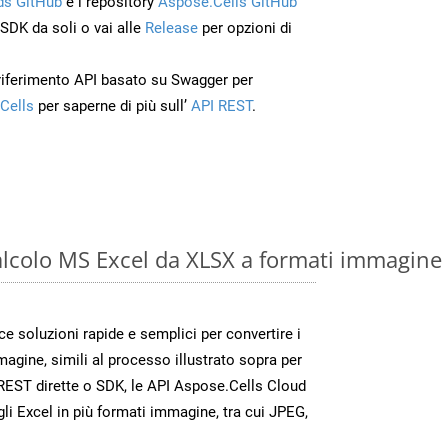
s GitHub
e i repository
Aspose.Cells GitHub
’SDK da soli o vai alle
Release
per opzioni di
 riferimento API basato su Swagger per
Cells
per saperne di più sull’
API REST
.
calcolo MS Excel da XLSX a formati immagine
 soluzioni rapide e semplici per convertire i
magine, simili al processo illustrato sopra per
REST dirette o SDK, le API Aspose.Cells Cloud
gli Excel in più formati immagine, tra cui JPEG,