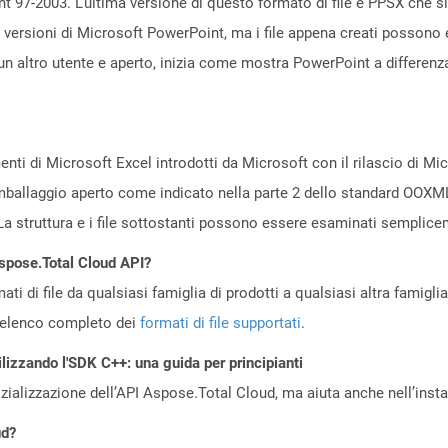
 97-2003. L'ultima versione di questo formato di file è PPSX che s
 versioni di Microsoft PowerPoint, ma i file appena creati possono 
n altro utente e aperto, inizia come mostra PowerPoint a differenza 
ti di Microsoft Excel introdotti da Microsoft con il rilascio di Mic
imballaggio aperto come indicato nella parte 2 dello standard OOX
La struttura e i file sottostanti possono essere esaminati semplice
Aspose.Total Cloud API?
ti di file da qualsiasi famiglia di prodotti a qualsiasi altra famigli
’elenco completo dei
formati di file supportati
.
ilizzando l'SDK C++: una guida per principianti
zializzazione dell’API Aspose.Total Cloud, ma aiuta anche nell’install
ud?