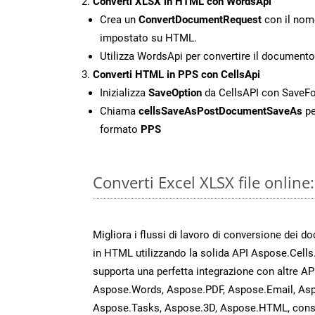
Converti XLSX in HTML con WordsApi
Crea un
ConvertDocumentRequest
con il nome
impostato su HTML.
Utilizza WordsApi per convertire il document
Converti HTML in PPS con CellsApi
Inizializza
SaveOption
da CellsAPI con SaveF
Chiama
cellsSaveAsPostDocumentSaveAs
pe
formato
PPS
Converti Excel XLSX file onlin
Migliora i flussi di lavoro di conversione dei d
in HTML utilizzando la solida API Aspose.Cells
supporta una perfetta integrazione con altre A
Aspose.Words, Aspose.PDF, Aspose.Email, Asp
Aspose.Tasks, Aspose.3D, Aspose.HTML, cons