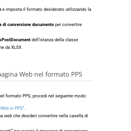
n
e imposta il formato desiderato utilizzando la
a di conversione documento
per convertire
sPostDocument
dell’istanza della classe
one da XLSX
pagina Web nel formato PPS
nel formato PPS, procedi nel seguente modo:
 Web in PPS”
.
na web che desideri convertire nella casella di
nverti” per avviare il processo di conversione.