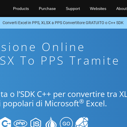
Products
Purchase
Support
Websites
About
Converti Excel in PPS, XLSX a PPS Convertitore GRATUITO o C++ SDK
sione Online
LSX To PPS Tramite
uita o l’SDK C++ per convertire tra X
®
i popolari di Microsoft
Excel.