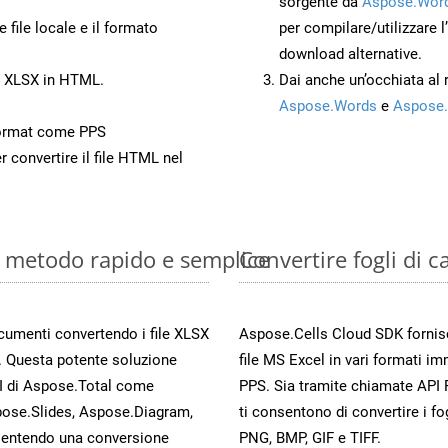
sorgente da
Aspose.Word
 file locale e il formato
per compilare/utilizzare l
download alternative.
o XLSX in HTML.
Dai anche un’occhiata al
Aspose.Words
e
Aspose.
ormat come PPS
r convertire il file HTML nel
e: metodo rapido e semplice
Convertire fogli di 
ocumenti convertendo i file XLSX
Aspose.Cells Cloud SDK fornisce
. Questa potente soluzione
file MS Excel in vari formati im
PI di Aspose.Total come
PPS. Sia tramite chiamate API 
ose.Slides, Aspose.Diagram,
ti consentono di convertire i fo
entendo una conversione
PNG, BMP, GIF e TIFF.