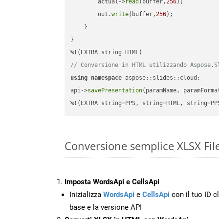
        actual->
read
(buffer,
256
);

        out.
write
(buffer,
256
);

    }

}

// Conversione in HTML utilizzando Aspose.S
using
namespace
 aspose::slides::cloud;      
api->
savePresentation
(paramName, paramForma
%!(EXTRA string=PPS, string=HTML, string=PP
Conversione semplice XLSX Fil
Imposta WordsApi e CellsApi
Inizializza
WordsApi
e
CellsApi
con il tuo ID cl
base e la versione API