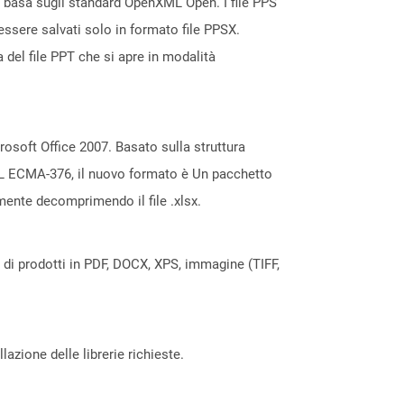
i basa sugli standard OpenXML Open. I file PPS
essere salvati solo in formato file PPSX.
del file PPT che si apre in modalità
rosoft Office 2007. Basato sulla struttura
ML ECMA-376, il nuovo formato è Un pacchetto
mente decomprimendo il file .xlsx.
a di prodotti in PDF, DOCX, XPS, immagine (TIFF,
azione delle librerie richieste.