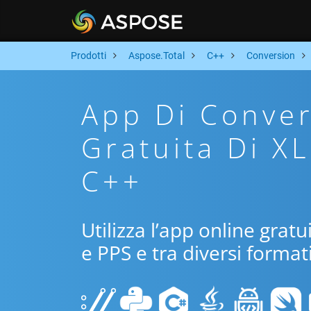
Prodotti
Aspose.Total
C++
Conversion
App Di Conver
Gratuita Di X
C++
Utilizza l’app online grat
e PPS e tra diversi format