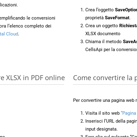
licazioni.
Crea l’oggetto
SaveOptio
proprietà
SaveFormat
.
 semplificando le conversioni
Crea un oggetto
Richiest
ora l’elenco completo dei
XLSX documento
tal Cloud
.
Chiama il metodo
SaveA
CellsApi per la conversi
re XLSX in PDF online
Come convertire la 
Per convertire una pagina web 
Visita il sito web
“Pagina
Inserisci l’URL della pagi
input designata.
ne.
Fare clic sul pulsante “Co