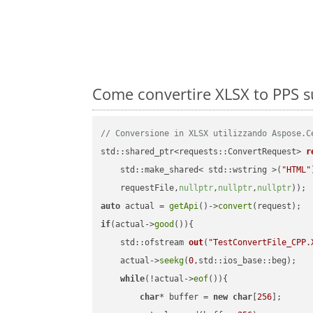
Come convertire XLSX to PPS s
// Conversione in XLSX utilizzando Aspose.C
std::shared_ptr<requests::ConvertRequest> 
r
    std::make_shared< std::wstring >(
"HTML"
    requestFile,
nullptr
,
nullptr
,
nullptr
))
auto
 actual = 
getApi
()->
convert
if
(actual->
good
()){

std::ofstream 
out
(
"TestConvertFile_CPP.
    actual->
seekg
(
0
,std::ios_base::beg);

while
(!actual->
eof
()){

char
* buffer = 
new
char
[
256
];
