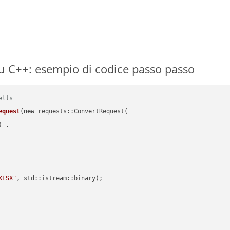
u C++: esempio di codice passo passo
ells
equest
(
new
 requests::ConvertRequest(

) ,        

XLSX"
, std::istream::binary)
;
