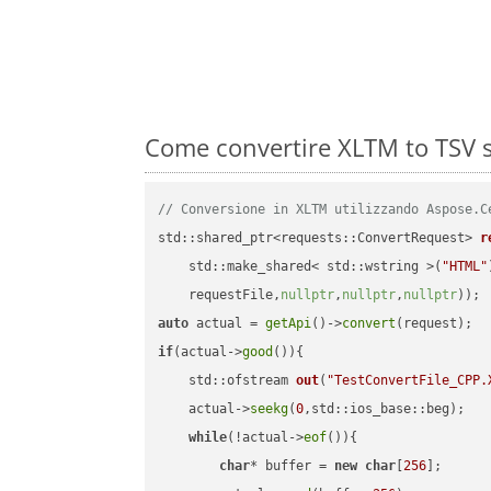
Come convertire XLTM to TSV s
// Conversione in XLTM utilizzando Aspose.C
std::shared_ptr<requests::ConvertRequest> 
r
    std::make_shared< std::wstring >(
"HTML"
    requestFile,
nullptr
,
nullptr
,
nullptr
))
auto
 actual = 
getApi
()->
convert
if
(actual->
good
()){

std::ofstream 
out
(
"TestConvertFile_CPP.
    actual->
seekg
(
0
,std::ios_base::beg);

while
(!actual->
eof
()){

char
* buffer = 
new
char
[
256
];
