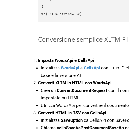
}

%!(EXTRA string=TSV)
Conversione semplice XLTM Fil
Imposta WordsApi e CellsApi
Inizializza
WordsApi
e
CellsApi
con il tuo ID cl
base e la versione API
Converti XLTM in HTML con WordsApi
Crea un
ConvertDocumentRequest
con il nome
impostato su HTML.
Utilizza WordsApi per convertire il documen
Converti HTML in TSV con CellsApi
Inizializza
SaveOption
da CellsAPI con SaveF
Chiama
cellsSaveAsPostDocumentSaveAs
pe