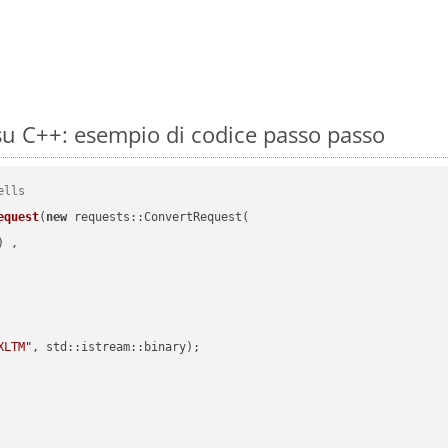
u C++: esempio di codice passo passo
ells
equest
(
new
 requests::ConvertRequest(

) ,        

XLTM"
, std::istream::binary)
;
