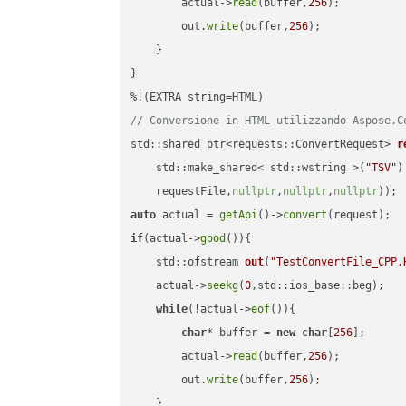
        actual->
read
(buffer,
256
);

        out.
write
(buffer,
256
);

    }

}

// Conversione in HTML utilizzando Aspose.C
std::shared_ptr<requests::ConvertRequest> 
r
    std::make_shared< std::wstring >(
"TSV"
)
    requestFile,
nullptr
,
nullptr
,
nullptr
))
auto
 actual = 
getApi
()->
convert
if
(actual->
good
()){

std::ofstream 
out
(
"TestConvertFile_CPP.
    actual->
seekg
(
0
,std::ios_base::beg);

while
(!actual->
eof
()){

char
* buffer = 
new
char
[
256
];

        actual->
read
(buffer,
256
);

        out.
write
(buffer,
256
);

    }
