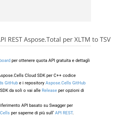
e API REST Aspose.Total per XLTM to TSV
board
per ottenere quota API gratuita e dettagli
Aspose.Cells Cloud SDK per C++ codice
s GitHub
e i repository
Aspose.Cells GitHub
’SDK da soli o vai alle
Release
per opzioni di
 riferimento API basato su Swagger per
Cells
per saperne di più sull’
API REST
.