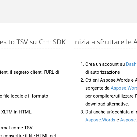
es to TSV su C++ SDK
Inizia a sfruttare l
Crea un account su
Dash
ient, il segreto client, l’URL di
di autorizzazione
Ottieni Aspose.Words e 
sorgente da
Aspose.Word
 file locale e il formato
per compilare/utilizzare l
download alternative.
to XLTM in HTML.
Dai anche un’occhiata al
Aspose.Words
e
Aspose.
ormat come TSV
r convertire il file HTML nel