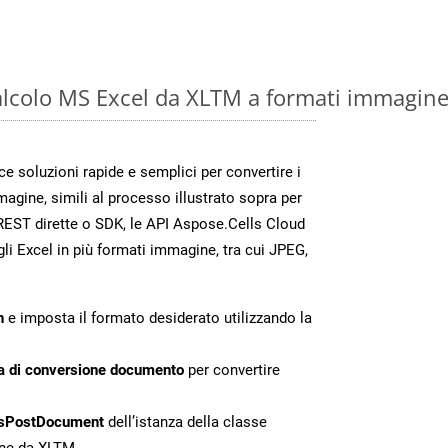
calcolo MS Excel da XLTM a formati immagin
 soluzioni rapide e semplici per convertire i
magine, simili al processo illustrato sopra per
REST dirette o SDK, le API Aspose.Cells Cloud
gli Excel in più formati immagine, tra cui JPEG,
n
e imposta il formato desiderato utilizzando la
a di conversione documento
per convertire
sPostDocument
dell’istanza della classe
one da XLTM