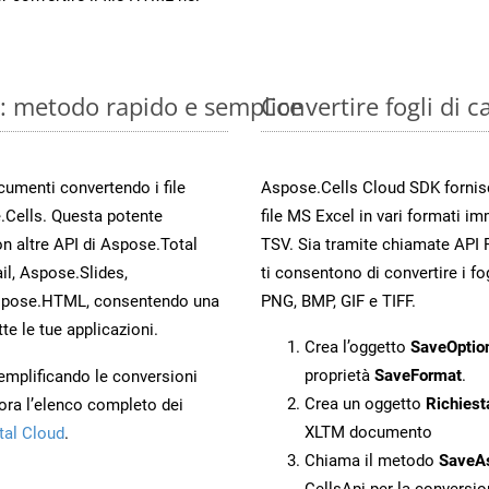
e: metodo rapido e semplice
Convertire fogli di 
ocumenti convertendo i file
Aspose.Cells Cloud SDK fornisce
.Cells. Questa potente
file MS Excel in vari formati im
n altre API di Aspose.Total
TSV. Sia tramite chiamate API 
, Aspose.Slides,
ti consentono di convertire i fo
spose.HTML, consentendo una
PNG, BMP, GIF e TIFF.
te le tue applicazioni.
Crea l’oggetto
SaveOptio
proprietà
SaveFormat
.
 semplificando le conversioni
Crea un oggetto
Richiest
ora l’elenco completo dei
XLTM documento
tal Cloud
.
Chiama il metodo
SaveA
CellsApi per la conversi