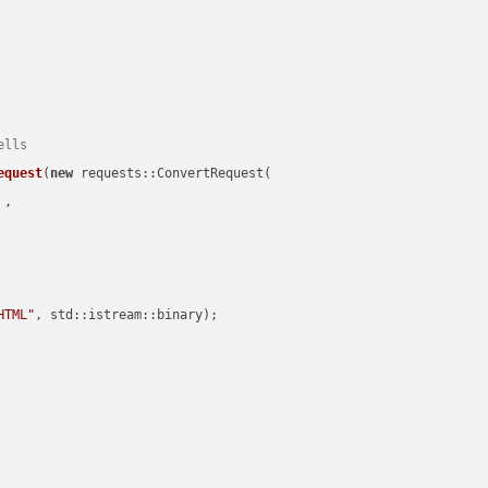
ells
equest
(
new
 requests::ConvertRequest(

 ,        

HTML"
, std::istream::binary)
;
