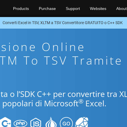
Products
Purchase
Support
Websites
About
Converti Excel in TSV, XLTM a TSV Convertitore GRATUITO o C++ SDK
sione Online
LTM To TSV Tramite
uita o l’SDK C++ per convertire tra 
®
i popolari di Microsoft
Excel.