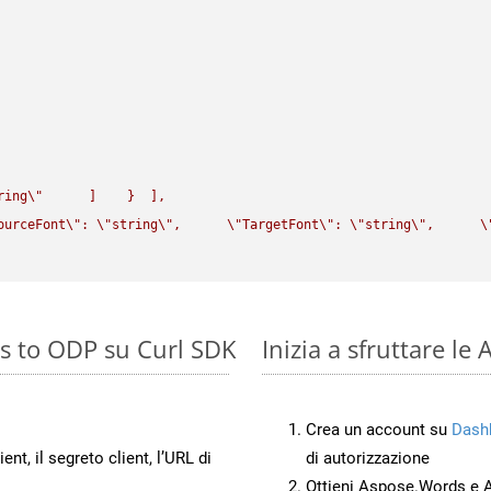
ring
\"
      ]    }  ],

ourceFont
\"
: 
\"
string
\"
,      
\"
TargetFont
\"
: 
\"
string
\"
,      
\
s to ODP su Curl SDK
Inizia a sfruttare l
Crea un account su
Dash
ient, il segreto client, l’URL di
di autorizzazione
Ottieni Aspose.Words e 