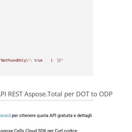
"
NotFoundOnly
\"
: true    }  ]}"
e API REST Aspose.Total per DOT to ODP
board
per ottenere quota API gratuita e dettagli
Aspose.Cells Cloud SDK per Curl codice