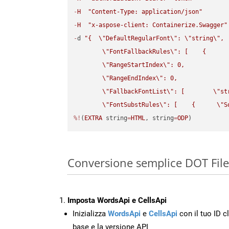
-
H
"Content-Type: application/json"
-
H
"x-aspose-client: Containerize.Swagger"
-
d 
"{  
\"
DefaultRegularFont
\"
: 
\"
string
\"
,

\"
FontFallbackRules
\"
: [    {

\"
RangeStartIndex
\"
: 0,

\"
RangeEndIndex
\"
: 0,

\"
FallbackFontList
\"
: [        
\"
st
\"
FontSubstRules
\"
: [    {      
\"
S
%!
(
EXTRA
 string
=
HTML
, string
=
ODP
)
Conversione semplice DOT File
Imposta WordsApi e CellsApi
Inizializza
WordsApi
e
CellsApi
con il tuo ID cl
base e la versione API