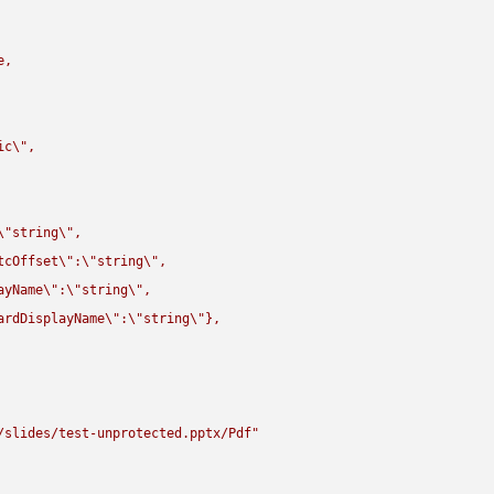
,

ic
\"
,

\"
string
\"
,

tcOffset
\"
:
\"
string
\"
,

ayName
\"
:
\"
string
\"
,

ardDisplayName
\"
:
\"
string
\"
},

/slides/test-unprotected.pptx/Pdf"