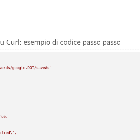
 Curl: esempio di codice passo passo
words/google.DOT/saveAs"
rue,

ified
\"
,
