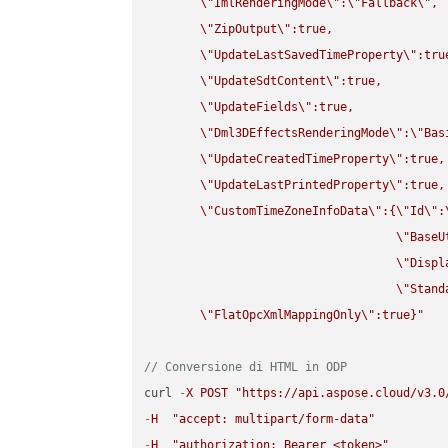
\"
ImlRenderingMode
\"
:
\"
Fallback
\"
,

\"
ZipOutput
\"
:true,

\"
UpdateLastSavedTimeProperty
\"
:true
\"
UpdateSdtContent
\"
:true,

\"
UpdateFields
\"
:true,

\"
Dml3DEffectsRenderingMode
\"
:
\"
Bas
\"
UpdateCreatedTimeProperty
\"
:true,

\"
UpdateLastPrintedProperty
\"
:true,

\"
CustomTimeZoneInfoData
\"
:{
\"
Id
\"
:
\"
BaseU
\"
Displ
\"
Stand
\"
FlatOpcXmlMappingOnly
\"
:true}"
// Conversione di HTML in ODP
curl 
-
X
POST
"https://api.aspose.cloud/v3.0
-
H
"accept: multipart/form-data"
-
H
"authorization: Bearer <token>"