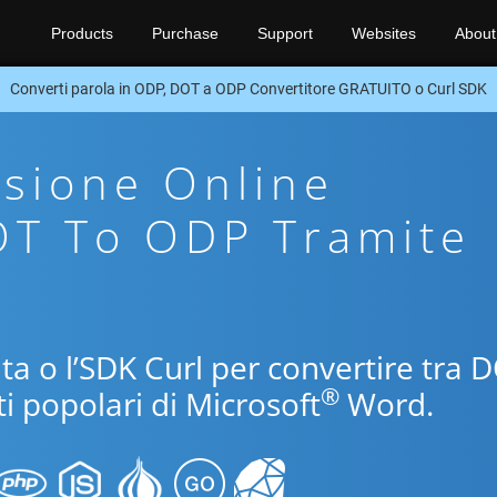
Products
Purchase
Support
Websites
About
Converti parola in ODP, DOT a ODP Convertitore GRATUITO o Curl SDK
sione Online
OT To ODP Tramite
uita o l’SDK Curl per convertire tra 
®
i popolari di Microsoft
Word.