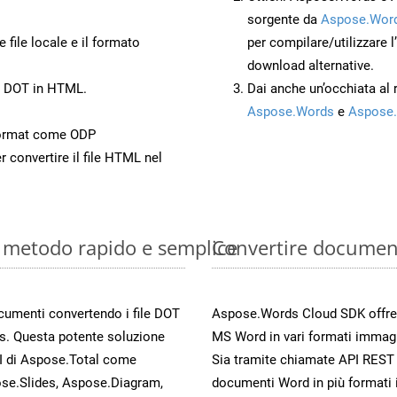
sorgente da
Aspose.Word
 file locale e il formato
per compilare/utilizzare l
download alternative.
to DOT in HTML.
Dai anche un’occhiata al
Aspose.Words
e
Aspose.
Format come ODP
r convertire il file HTML nel
: metodo rapido e semplice
Convertire documen
ocumenti convertendo i file DOT
Aspose.Words Cloud SDK offre me
s. Questa potente soluzione
MS Word in vari formati immag
PI di Aspose.Total come
Sia tramite chiamate API REST d
se.Slides, Aspose.Diagram,
documenti Word in più formati 