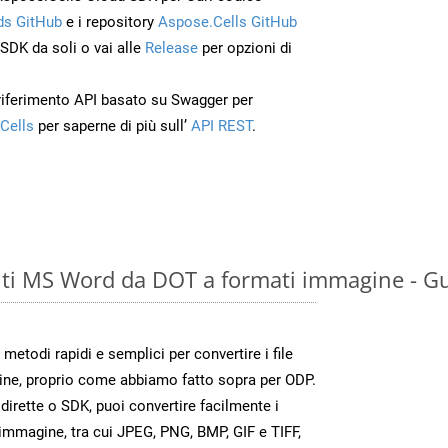
s GitHub
e i repository
Aspose.Cells GitHub
’SDK da soli o vai alle
Release
per opzioni di
 riferimento API basato su Swagger per
Cells
per saperne di più sull’
API REST
.
ti MS Word da DOT a formati immagine - Gu
todi rapidi e semplici per convertire i file
ine, proprio come abbiamo fatto sopra per ODP.
irette o SDK, puoi convertire facilmente i
immagine, tra cui JPEG, PNG, BMP, GIF e TIFF,