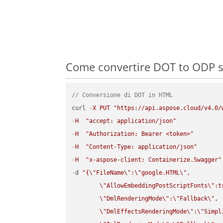
Come convertire DOT to ODP su
// Conversione di DOT in HTML
curl 
-
X
PUT
"https://api.aspose.cloud/v4.0/
-
H
"accept: application/json"
-
H
"Authorization: Bearer <token>"
-
H
"Content-Type: application/json"
-
H
"x-aspose-client: Containerize.Swagger"
-
d 
"{
\"
FileName
\"
:
\"
google.HTML
\"
,

\"
AllowEmbeddingPostScriptFonts
\"
:t
\"
DmlRenderingMode
\"
:
\"
Fallback
\"
,

\"
DmlEffectsRenderingMode
\"
:
\"
Simpl