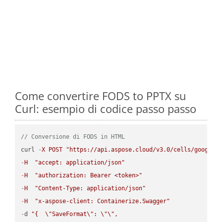
Come convertire FODS to PPTX su
Curl: esempio di codice passo passo
// Conversione di FODS in HTML
curl 
-
X
POST
"https://api.aspose.cloud/v3.0/cells/google.
-
H
"accept: application/json"
-
H
"authorization: Bearer <token>"
-
H
"Content-Type: application/json"
-
H
"x-aspose-client: Containerize.Swagger"
-
d 
"{  
\"
SaveFormat
\"
: 
\"
\"
,
