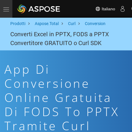
Italiano
Toggle navigation
Prodotti
Aspose.Total
Curl
Conversion
Converti Excel in PPTX, FODS a PPTX
Convertitore GRATUITO o Curl SDK
App Di
Conversione
Online Gratuita
Di FODS To PPTX
Tramite Curl