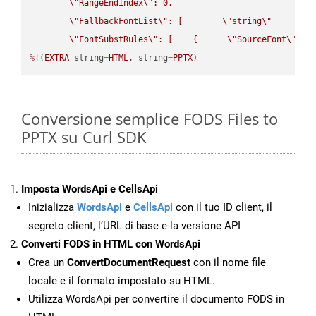
\"
RangeEndIndex
\"
: 0,

\"
FallbackFontList
\"
: [        
\"
string
\"
      ]  
\"
FontSubstRules
\"
: [    {      
\"
SourceFont
\"
: 
\
%!
(
EXTRA
 string
=
HTML
, string
=
PPTX
)
Conversione semplice FODS Files to
PPTX su Curl SDK
Imposta WordsApi e CellsApi
Inizializza
WordsApi
e
CellsApi
con il tuo ID client, il
segreto client, l’URL di base e la versione API
Converti FODS in HTML con WordsApi
Crea un
ConvertDocumentRequest
con il nome file
locale e il formato impostato su HTML.
Utilizza WordsApi per convertire il documento FODS in