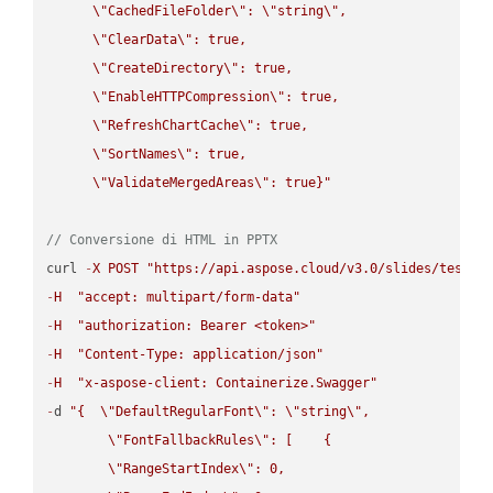
\"
CachedFileFolder
\"
: 
\"
string
\"
,

\"
ClearData
\"
: true,  

\"
CreateDirectory
\"
: true,  

\"
EnableHTTPCompression
\"
: true,  

\"
RefreshChartCache
\"
: true,  

\"
SortNames
\"
: true,  

\"
ValidateMergedAreas
\"
: true}"
// Conversione di HTML in PPTX
curl 
-
X
POST
"https://api.aspose.cloud/v3.0/slides/test-u
-
H
"accept: multipart/form-data"
-
H
"authorization: Bearer <token>"
-
H
"Content-Type: application/json"
-
H
"x-aspose-client: Containerize.Swagger"
-
d 
"{  
\"
DefaultRegularFont
\"
: 
\"
string
\"
,

\"
FontFallbackRules
\"
: [    {

\"
RangeStartIndex
\"
: 0,
