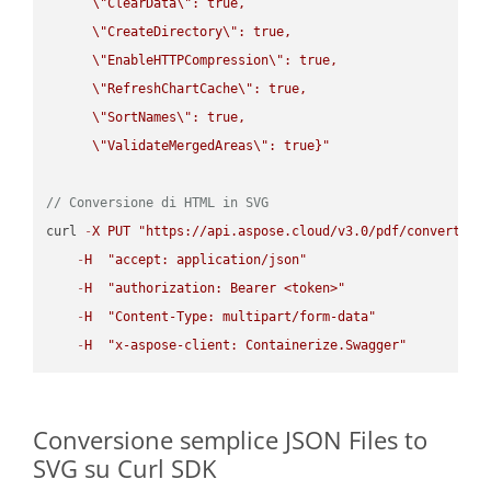
\"
ClearData
\"
: true,  

\"
CreateDirectory
\"
: true,  

\"
EnableHTTPCompression
\"
: true,  

\"
RefreshChartCache
\"
: true,  

\"
SortNames
\"
: true,  

\"
ValidateMergedAreas
\"
: true}"
// Conversione di HTML in SVG
curl 
-
X
PUT
"https://api.aspose.cloud/v3.0/pdf/convert/HT
-
H
"accept: application/json"
-
H
"authorization: Bearer <token>"
-
H
"Content-Type: multipart/form-data"
-
H
"x-aspose-client: Containerize.Swagger"
Conversione semplice JSON Files to
SVG su Curl SDK