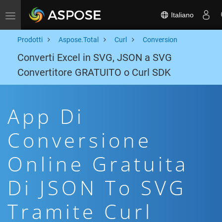
Italiano
Toggle navigation
Prodotti
Aspose.Total
Curl
Conversion
Converti Excel in SVG, JSON a SVG
Convertitore GRATUITO o Curl SDK
App Di
Conversione
Online Gratuita
Di JSON To SVG
Tramite Curl