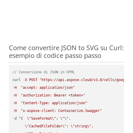
Come convertire JSON to SVG su Curl:
esempio di codice passo passo
// Conversione di JSON in HTML
curl 
-
X
POST
"https://api.aspose.cloud/v3.0/cells/google.
-
H
"accept: application/json"
-
H
"authorization: Bearer <token>"
-
H
"Content-Type: application/json"
-
H
"x-aspose-client: Containerize.Swagger"
-
d 
"{  
\"
SaveFormat
\"
: 
\"
\"
,

\"
CachedFileFolder
\"
: 
\"
string
\"
,
