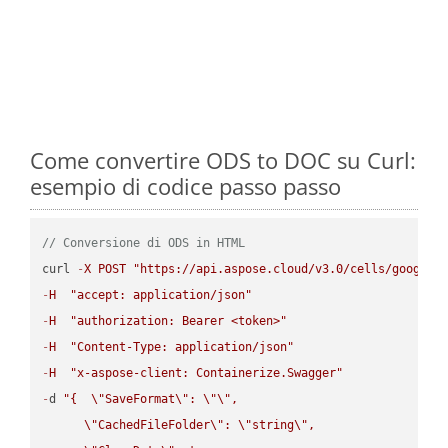
Come convertire ODS to DOC su Curl:
esempio di codice passo passo
// Conversione di ODS in HTML
curl 
-
X
POST
"https://api.aspose.cloud/v3.0/cells/google.
-
H
"accept: application/json"
-
H
"authorization: Bearer <token>"
-
H
"Content-Type: application/json"
-
H
"x-aspose-client: Containerize.Swagger"
-
d 
"{  
\"
SaveFormat
\"
: 
\"
\"
,

\"
CachedFileFolder
\"
: 
\"
string
\"
,
