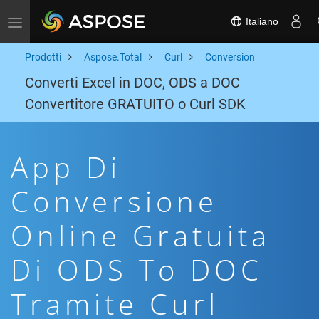
Italiano
Toggle navigation
Prodotti
Aspose.Total
Curl
Conversion
Converti Excel in DOC, ODS a DOC
Convertitore GRATUITO o Curl SDK
App Di
Conversione
Online Gratuita
Di ODS To DOC
Tramite Curl