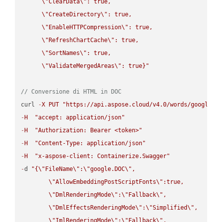
\"
ClearData
\"
: true,  

\"
CreateDirectory
\"
: true,  

\"
EnableHTTPCompression
\"
: true,  

\"
RefreshChartCache
\"
: true,  

\"
SortNames
\"
: true,  

\"
ValidateMergedAreas
\"
: true}"
// Conversione di HTML in DOC
curl 
-
X
PUT
"https://api.aspose.cloud/v4.0/words/google.H
-
H
"accept: application/json"
-
H
"Authorization: Bearer <token>"
-
H
"Content-Type: application/json"
-
H
"x-aspose-client: Containerize.Swagger"
-
d 
"{
\"
FileName
\"
:
\"
google.DOC
\"
,

\"
AllowEmbeddingPostScriptFonts
\"
:true,

\"
DmlRenderingMode
\"
:
\"
Fallback
\"
,

\"
DmlEffectsRenderingMode
\"
:
\"
Simplified
\"
,

\"
ImlRenderingMode
\"
:
\"
Fallback
\"
,
