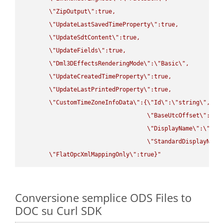
\"
ZipOutput
\"
:true,

\"
UpdateLastSavedTimeProperty
\"
:true,

\"
UpdateSdtContent
\"
:true,

\"
UpdateFields
\"
:true,

\"
Dml3DEffectsRenderingMode
\"
:
\"
Basic
\"
,

\"
UpdateCreatedTimeProperty
\"
:true,

\"
UpdateLastPrintedProperty
\"
:true,

\"
CustomTimeZoneInfoData
\"
:{
\"
Id
\"
:
\"
string
\"
,

\"
BaseUtcOffset
\"
:
\"
s
\"
DisplayName
\"
:
\"
str
\"
StandardDisplayName
\"
FlatOpcXmlMappingOnly
\"
:true}"
Conversione semplice ODS Files to
DOC su Curl SDK