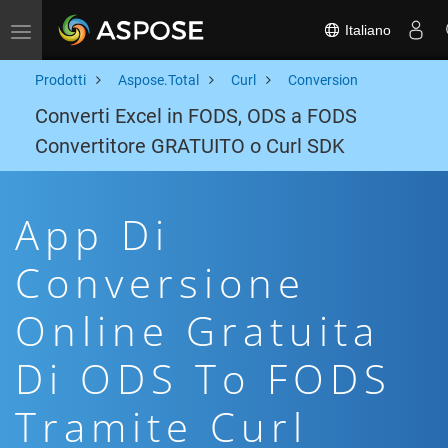
Italiano
Toggle navigation
Prodotti
Aspose.Total
Curl
Conversion
Converti Excel in FODS, ODS a FODS
Convertitore GRATUITO o Curl SDK
App Di
Conversione
Online Gratuita
Di ODS To FODS
Tramite Curl