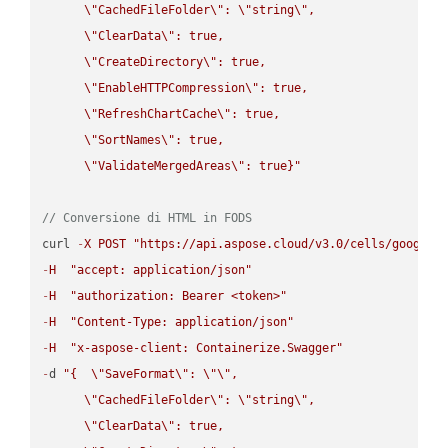
\"
CachedFileFolder
\"
: 
\"
string
\"
,

\"
ClearData
\"
: true,  

\"
CreateDirectory
\"
: true,  

\"
EnableHTTPCompression
\"
: true,  

\"
RefreshChartCache
\"
: true,  

\"
SortNames
\"
: true,  

\"
ValidateMergedAreas
\"
: true}"
// Conversione di HTML in FODS
curl 
-
X
POST
"https://api.aspose.cloud/v3.0/cells/google.
-
H
"accept: application/json"
-
H
"authorization: Bearer <token>"
-
H
"Content-Type: application/json"
-
H
"x-aspose-client: Containerize.Swagger"
-
d 
"{  
\"
SaveFormat
\"
: 
\"
\"
,

\"
CachedFileFolder
\"
: 
\"
string
\"
,

\"
ClearData
\"
: true,  
