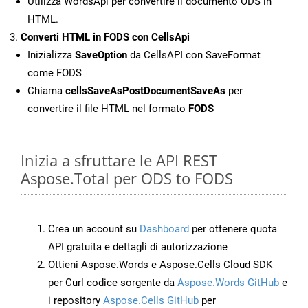
Utilizza WordsApi per convertire il documento ODS in
HTML.
Converti HTML in FODS con CellsApi
Inizializza
SaveOption
da CellsAPI con SaveFormat
come FODS
Chiama
cellsSaveAsPostDocumentSaveAs
per
convertire il file HTML nel formato
FODS
Inizia a sfruttare le API REST
Aspose.Total per ODS to FODS
Crea un account su
Dashboard
per ottenere quota
API gratuita e dettagli di autorizzazione
Ottieni Aspose.Words e Aspose.Cells Cloud SDK
per Curl codice sorgente da
Aspose.Words GitHub
e
i repository
Aspose.Cells GitHub
per