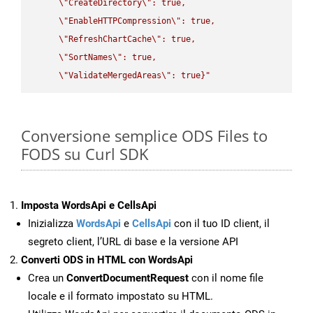
\"
CreateDirectory
\"
: true,  

\"
EnableHTTPCompression
\"
: true,  

\"
RefreshChartCache
\"
: true,  

\"
SortNames
\"
: true,  

\"
ValidateMergedAreas
\"
: true}"
Conversione semplice ODS Files to
FODS su Curl SDK
Imposta WordsApi e CellsApi
Inizializza
WordsApi
e
CellsApi
con il tuo ID client, il
segreto client, l’URL di base e la versione API
Converti ODS in HTML con WordsApi
Crea un
ConvertDocumentRequest
con il nome file
locale e il formato impostato su HTML.