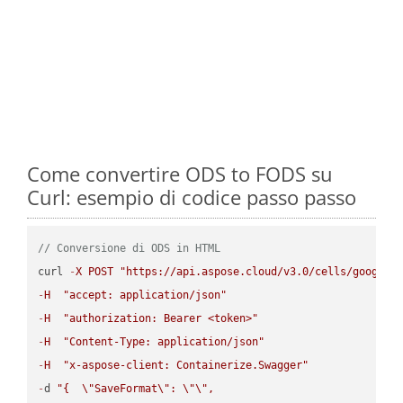
Come convertire ODS to FODS su
Curl: esempio di codice passo passo
// Conversione di ODS in HTML
curl 
-
X
POST
"https://api.aspose.cloud/v3.0/cells/google.
-
H
"accept: application/json"
-
H
"authorization: Bearer <token>"
-
H
"Content-Type: application/json"
-
H
"x-aspose-client: Containerize.Swagger"
-
d 
"{  
\"
SaveFormat
\"
: 
\"
\"
,
