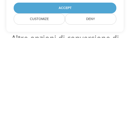
ACCEPT
CUSTOMIZE
DENY
Altre opzioni di conversione di
Excel
Converti ODS in DOC
DOC:
Microsoft Word Binary Format
Converti ODS in DOT
DOT:
Microsoft Word Template Files
Converti ODS in DOCX
DOCX:
Office 2007+ Word Document