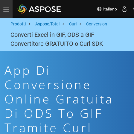
Italiano
Toggle navigation
Prodotti
Aspose.Total
Curl
Conversion
Converti Excel in GIF, ODS a GIF
Convertitore GRATUITO o Curl SDK
App Di
Conversione
Online Gratuita
Di ODS To GIF
Tramite Curl