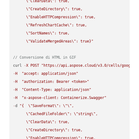
\"
ClearData
\"
: true,  

\"
CreateDirectory
\"
: true,  

\"
EnableHTTPCompression
\"
: true,  

\"
RefreshChartCache
\"
: true,  

\"
SortNames
\"
: true,  

\"
ValidateMergedAreas
\"
: true}"
// Conversione di HTML in GIF
curl 
-
X
POST
"https://api.aspose.cloud/v3.0/cells/google.
-
H
"accept: application/json"
-
H
"authorization: Bearer <token>"
-
H
"Content-Type: application/json"
-
H
"x-aspose-client: Containerize.Swagger"
-
d 
"{  
\"
SaveFormat
\"
: 
\"
\"
,

\"
CachedFileFolder
\"
: 
\"
string
\"
,

\"
ClearData
\"
: true,  

\"
CreateDirectory
\"
: true,  

\"
EnableHTTPCompression
\"
: true,  
