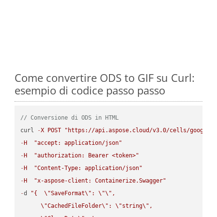
Come convertire ODS to GIF su Curl:
esempio di codice passo passo
// Conversione di ODS in HTML
curl 
-
X
POST
"https://api.aspose.cloud/v3.0/cells/google.
-
H
"accept: application/json"
-
H
"authorization: Bearer <token>"
-
H
"Content-Type: application/json"
-
H
"x-aspose-client: Containerize.Swagger"
-
d 
"{  
\"
SaveFormat
\"
: 
\"
\"
,

\"
CachedFileFolder
\"
: 
\"
string
\"
,
