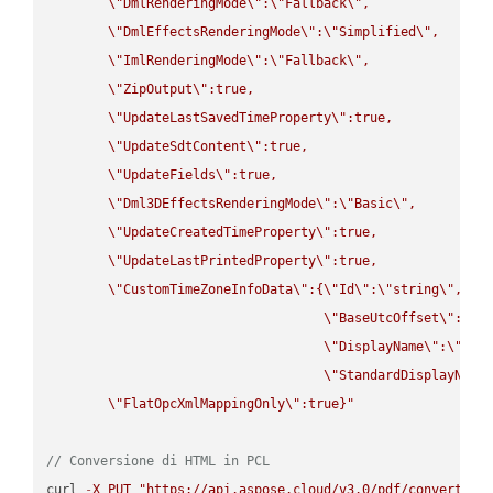
\"
DmlRenderingMode
\"
:
\"
Fallback
\"
,

\"
DmlEffectsRenderingMode
\"
:
\"
Simplified
\"
,

\"
ImlRenderingMode
\"
:
\"
Fallback
\"
,

\"
ZipOutput
\"
:true,

\"
UpdateLastSavedTimeProperty
\"
:true,

\"
UpdateSdtContent
\"
:true,

\"
UpdateFields
\"
:true,

\"
Dml3DEffectsRenderingMode
\"
:
\"
Basic
\"
,

\"
UpdateCreatedTimeProperty
\"
:true,

\"
UpdateLastPrintedProperty
\"
:true,

\"
CustomTimeZoneInfoData
\"
:{
\"
Id
\"
:
\"
string
\"
,

\"
BaseUtcOffset
\"
:
\"
s
\"
DisplayName
\"
:
\"
str
\"
StandardDisplayName
\"
FlatOpcXmlMappingOnly
\"
:true}"
// Conversione di HTML in PCL
curl 
-
X
PUT
"https://api.aspose.cloud/v3.0/pdf/convert/HT