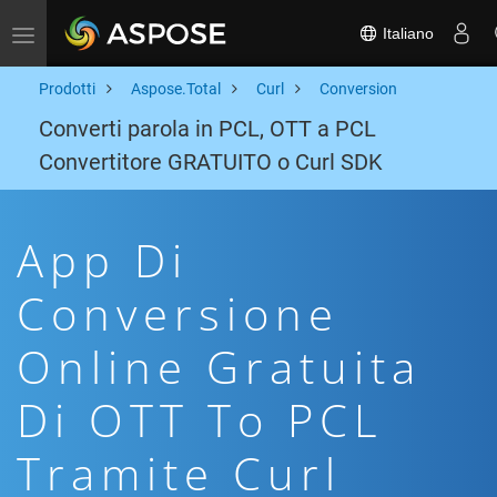
Italiano
Toggle navigation
Prodotti
Aspose.Total
Curl
Conversion
Converti parola in PCL, OTT a PCL
Convertitore GRATUITO o Curl SDK
App Di
Conversione
Online Gratuita
Di OTT To PCL
Tramite Curl