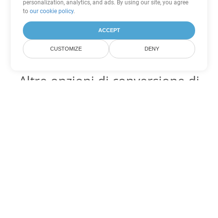
personalization, analytics, and ads. By using our site, you agree
to
our cookie policy
.
ACCEPT
CUSTOMIZE
DENY
Altre opzioni di conversione di
Word
Converti OTT in DOC
DOC:
Microsoft Word Binary Format
Converti OTT in DOT
DOT:
Microsoft Word Template Files
Converti OTT in DOCX
DOCX:
Office 2007+ Word Document