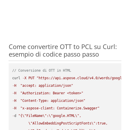
Come convertire OTT to PCL su Curl:
esempio di codice passo passo
// Conversione di OTT in HTML
curl 
-
X
PUT
"https://api.aspose.cloud/v4.0/words/google.O
-
H
"accept: application/json"
-
H
"Authorization: Bearer <token>"
-
H
"Content-Type: application/json"
-
H
"x-aspose-client: Containerize.Swagger"
-
d 
"{
\"
FileName
\"
:
\"
google.HTML
\"
,

\"
AllowEmbeddingPostScriptFonts
\"
:true,
