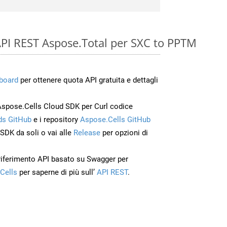
e API REST Aspose.Total per SXC to PPTM
board
per ottenere quota API gratuita e dettagli
Aspose.Cells Cloud SDK per Curl codice
s GitHub
e i repository
Aspose.Cells GitHub
’SDK da soli o vai alle
Release
per opzioni di
 riferimento API basato su Swagger per
Cells
per saperne di più sull’
API REST
.