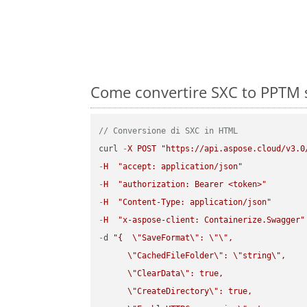
Come convertire SXC to PPTM s
// Conversione di SXC in HTML
curl 
-
X
POST
"https://api.aspose.cloud/v3.0
-
H
"accept: application/json"
-
H
"authorization: Bearer <token>"
-
H
"Content-Type: application/json"
-
H
"x-aspose-client: Containerize.Swagger"
-
d 
"{  
\"
SaveFormat
\"
: 
\"
\"
,

\"
CachedFileFolder
\"
: 
\"
string
\"
,

\"
ClearData
\"
: true,  

\"
CreateDirectory
\"
: true,  
