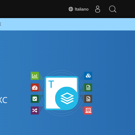
Italiano
K
SXC