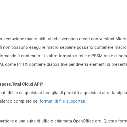
presentazione macro-abilitati che vengono creati con versioni Micr
terali non possono eseguire macro sebbene possano contenere macro
ornando il contenuto. Un altro formato simile è PPSM ma è di sola l
, come PPTX, contiene diapositive per diversi elementi di presenta
Aspose.Total Cloud API?
ti di file da qualsiasi famiglia di prodotti a qualsiasi altra famigli
’elenco completo dei
formati di file supportati
.
partiene a una suite di ufficio chiamata OpenOffice.org. Questo fo