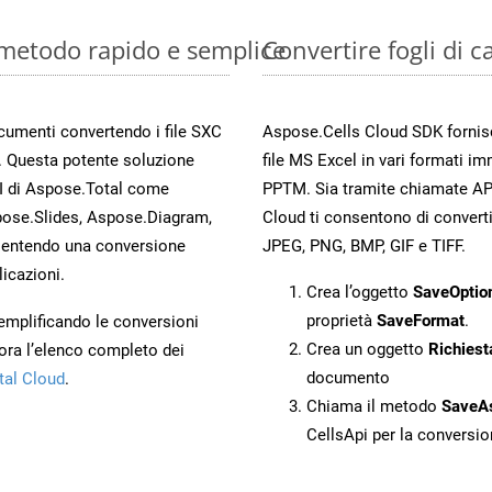
: metodo rapido e semplice
Convertire fogli di 
ocumenti convertendo i file SXC
Aspose.Cells Cloud SDK fornisce
. Questa potente soluzione
file MS Excel in vari formati im
PI di Aspose.Total come
PPTM. Sia tramite chiamate API
ose.Slides, Aspose.Diagram,
Cloud ti consentono di convertir
entendo una conversione
JPEG, PNG, BMP, GIF e TIFF.
licazioni.
Crea l’oggetto
SaveOptio
proprietà
SaveFormat
.
 semplificando le conversioni
Crea un oggetto
Richiest
ora l’elenco completo dei
documento
tal Cloud
.
Chiama il metodo
SaveA
CellsApi per la conversi