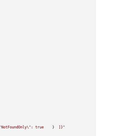
"
NotFoundOnly
\"
: true    }  ]}"