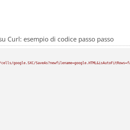
u Curl: esempio di codice passo passo
/cells/google.SXC/SaveAs?newfilename=google.HTML&isAutoFitRows=f