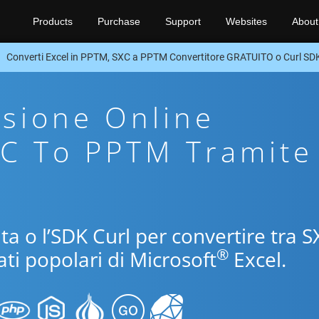
Products
Purchase
Support
Websites
About
Converti Excel in PPTM, SXC a PPTM Convertitore GRATUITO o Curl SD
sione Online
XC To PPTM Tramite
ita o l’SDK Curl per convertire tra 
®
ti popolari di Microsoft
Excel.