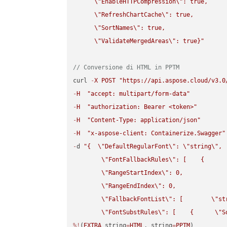
\"
EnableHTTPCompression
\"
: true,  

\"
RefreshChartCache
\"
: true,  

\"
SortNames
\"
: true,  

\"
ValidateMergedAreas
\"
: true}"
// Conversione di HTML in PPTM
curl 
-
X
POST
"https://api.aspose.cloud/v3.0
-
H
"accept: multipart/form-data"
-
H
"authorization: Bearer <token>"
-
H
"Content-Type: application/json"
-
H
"x-aspose-client: Containerize.Swagger"
-
d 
"{  
\"
DefaultRegularFont
\"
: 
\"
string
\"
,

\"
FontFallbackRules
\"
: [    {

\"
RangeStartIndex
\"
: 0,

\"
RangeEndIndex
\"
: 0,

\"
FallbackFontList
\"
: [        
\"
st
\"
FontSubstRules
\"
: [    {      
\"
S
%!
(
EXTRA
 string
=
HTML
, string
=
PPTM
)