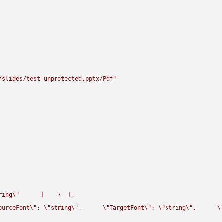
/slides/test-unprotected.pptx/Pdf"
ring
\"
      ]    }  ],

ourceFont
\"
: 
\"
string
\"
,      
\"
TargetFont
\"
: 
\"
string
\"
,      
\