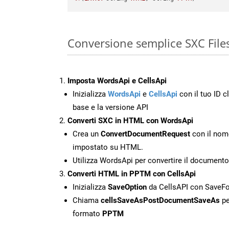
Conversione semplice SXC File
Imposta WordsApi e CellsApi
Inizializza
WordsApi
e
CellsApi
con il tuo ID cl
base e la versione API
Converti SXC in HTML con WordsApi
Crea un
ConvertDocumentRequest
con il nome
impostato su HTML.
Utilizza WordsApi per convertire il document
Converti HTML in PPTM con CellsApi
Inizializza
SaveOption
da CellsAPI con Save
Chiama
cellsSaveAsPostDocumentSaveAs
pe
formato
PPTM