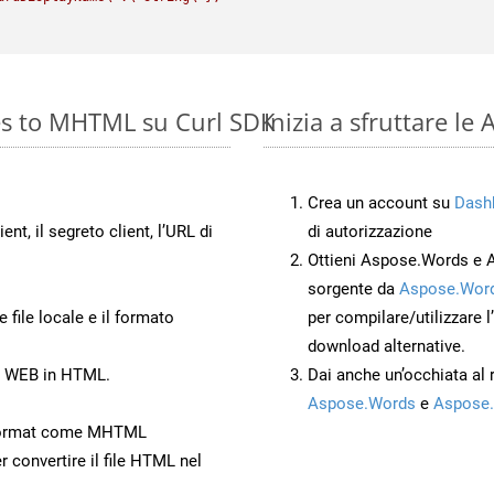
es to MHTML su Curl SDK
Inizia a sfruttare l
Crea un account su
Dash
ient, il segreto client, l’URL di
di autorizzazione
Ottieni Aspose.Words e 
sorgente da
Aspose.Word
 file locale e il formato
per compilare/utilizzare l
download alternative.
to WEB in HTML.
Dai anche un’occhiata al
Aspose.Words
e
Aspose.
Format come MHTML
r convertire il file HTML nel