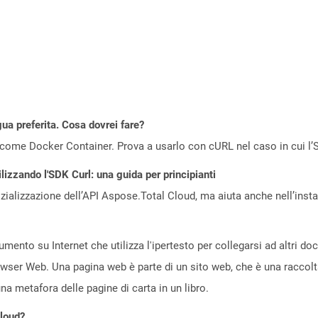
gua preferita. Cosa dovrei fare?
come Docker Container. Prova a usarlo con cURL nel caso in cui l’S
lizzando l'SDK Curl: una guida per principianti
zializzazione dell’API Aspose.Total Cloud, ma aiuta anche nell’install
ento su Internet che utilizza l'ipertesto per collegarsi ad altri d
owser Web. Una pagina web è parte di un sito web, che è una raccol
a metafora delle pagine di carta in un libro.
loud?