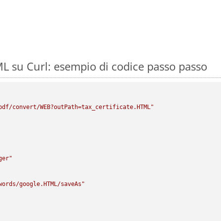
 su Curl: esempio di codice passo passo
pdf/convert/WEB?outPath=tax_certificate.HTML"
ger"
words/google.HTML/saveAs"