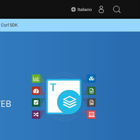
Italiano
 Curl SDK
WEB