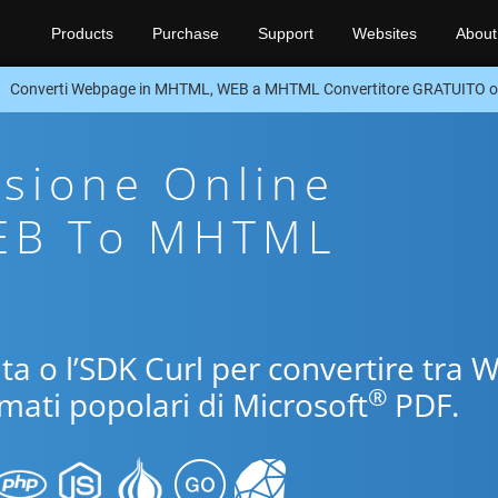
Products
Purchase
Support
Websites
About
Converti Webpage in MHTML, WEB a MHTML Convertitore GRATUITO o
sione Online
WEB To MHTML
uita o l’SDK Curl per convertire tra 
®
mati popolari di Microsoft
PDF.