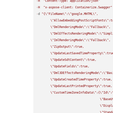
-
H
"Content-Type: application/json"
-
H
"x-aspose-client: Containerize.Swagger"
-
d 
"{
\"
FileName
\"
:
\"
google.MHTML
\"
,

\"
AllowEmbeddingPostScriptFonts
\"
:t
\"
DmlRenderingMode
\"
:
\"
Fallback
\"
,

\"
DmlEffectsRenderingMode
\"
:
\"
Simpl
\"
ImlRenderingMode
\"
:
\"
Fallback
\"
,

\"
ZipOutput
\"
:true,

\"
UpdateLastSavedTimeProperty
\"
:true
\"
UpdateSdtContent
\"
:true,

\"
UpdateFields
\"
:true,

\"
Dml3DEffectsRenderingMode
\"
:
\"
Bas
\"
UpdateCreatedTimeProperty
\"
:true,

\"
UpdateLastPrintedProperty
\"
:true,

\"
CustomTimeZoneInfoData
\"
:{
\"
Id
\"
:
\"
BaseU
\"
Displ
\"
Stand