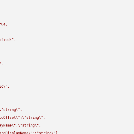
rue,

ified
\"
,

,

ic
\"
,

\"
string
\"
,

tcOffset
\"
:
\"
string
\"
,

ayName
\"
:
\"
string
\"
,

ardDisplayName
\"
:
\"
string
\"
},
