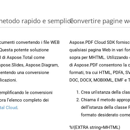
 metodo rapido e semplice
Convertire pagine w
documenti convertendo i file WEB
Aspose.PDF Cloud SDK fornisce 
 Questa potente soluzione
qualsiasi pagina Web in vari for
PI di Aspose.Total come
sopra per MHTML. Utilizzando 
spose.Slides, Aspose.Diagram,
di Aspose.PDF consentono la co
entendo una conversione
formati, tra cui HTML, PDFA, S
licazioni.
DOC, DOCX, MOBIXML, EMF e T
Crea un’istanza della cla
 semplificando le conversioni
Chiama il metodo approp
ora l’elenco completo dei
dell’istanza della classe
tal Cloud
.
formato desiderato com
%!(EXTRA string=MHTML)