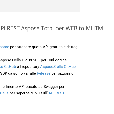
e API REST Aspose.Total per WEB to MHTML
board
per ottenere quota API gratuita e dettagli
Aspose.Cells Cloud SDK per Curl codice
s GitHub
e i repository
Aspose.Cells GitHub
’SDK da soli o vai alle
Release
per opzioni di
 riferimento API basato su Swagger per
Cells
per saperne di più sull’
API REST
.