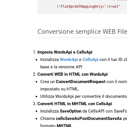
\"
FlatOpcXmlMappingOnly
\"
:true}"
Conversione semplice WEB Fil
Imposta WordsApi e CellsApi
Inizializza
WordsApi
e
CellsApi
con il tuo ID cl
base e la versione API
Converti WEB in HTML con WordsApi
Crea un
ConvertDocumentRequest
con il nome
impostato su HTML.
Utilizza WordsApi per convertire il documen
Converti HTML in MHTML con CellsApi
Inizializza
SaveOption
da CellsAPI con Save
Chiama
cellsSaveAsPostDocumentSaveAs
pe
formato
MHTML