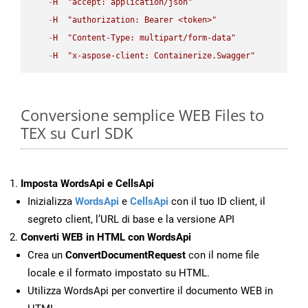
-
H
"accept: application/json"
-
H
"authorization: Bearer <token>"
-
H
"Content-Type: multipart/form-data"
-
H
"x-aspose-client: Containerize.Swagger"
Conversione semplice WEB Files to
TEX su Curl SDK
Imposta WordsApi e CellsApi
Inizializza
WordsApi
e
CellsApi
con il tuo ID client, il
segreto client, l’URL di base e la versione API
Converti WEB in HTML con WordsApi
Crea un
ConvertDocumentRequest
con il nome file
locale e il formato impostato su HTML.
Utilizza WordsApi per convertire il documento WEB in