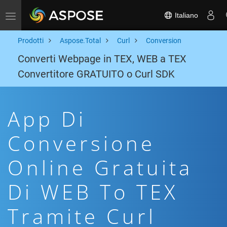
Italiano
Toggle navigation
Prodotti
Aspose.Total
Curl
Conversion
Converti Webpage in TEX, WEB a TEX
Convertitore GRATUITO o Curl SDK
App Di
Conversione
Online Gratuita
Di WEB To TEX
Tramite Curl