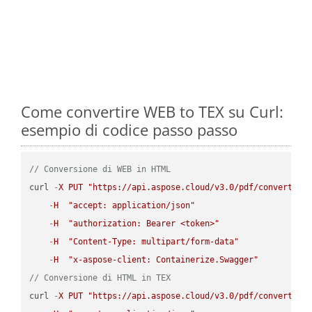
Come convertire WEB to TEX su Curl:
esempio di codice passo passo
// Conversione di WEB in HTML
curl 
-
X
PUT
"https://api.aspose.cloud/v3.0/pdf/convert/WE
-
H
"accept: application/json"
-
H
"authorization: Bearer <token>"
-
H
"Content-Type: multipart/form-data"
-
H
"x-aspose-client: Containerize.Swagger"
// Conversione di HTML in TEX
curl 
-
X
PUT
"https://api.aspose.cloud/v3.0/pdf/convert/HT