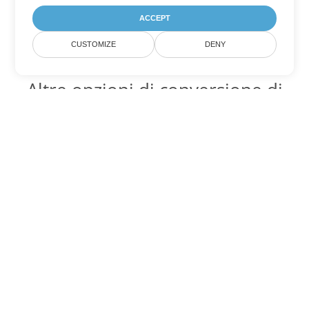
ACCEPT
CUSTOMIZE
DENY
Altre opzioni di conversione di
PDF
Converti WEB in DOC
DOC:
Microsoft Word Binary Format
Converti WEB in DOT
DOT:
Microsoft Word Template Files
Converti WEB in DOCX
DOCX:
Office 2007+ Word Document