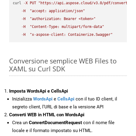
curl 
-
X
PUT
"https://api.aspose.cloud/v3.0/pdf/convert/HT
-
H
"accept: application/json"
-
H
"authorization: Bearer <token>"
-
H
"Content-Type: multipart/form-data"
-
H
"x-aspose-client: Containerize.Swagger"
Conversione semplice WEB Files to
XAML su Curl SDK
Imposta WordsApi e CellsApi
Inizializza
WordsApi
e
CellsApi
con il tuo ID client, il
segreto client, l’URL di base e la versione API
Converti WEB in HTML con WordsApi
Crea un
ConvertDocumentRequest
con il nome file
locale e il formato impostato su HTML.