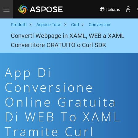
Italiano
Toggle navigation
Prodotti
Aspose.Total
Curl
Conversion
Converti Webpage in XAML, WEB a XAML
Convertitore GRATUITO o Curl SDK
App Di
Conversione
Online Gratuita
Di WEB To XAML
Tramite Curl