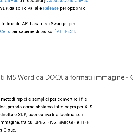
s GitHub
e i repository
Aspose.Cells GitHub
’SDK da soli o vai alle
Release
per opzioni di
 riferimento API basato su Swagger per
Cells
per saperne di più sull’
API REST
.
ti MS Word da DOCX a formati immagine - 
todi rapidi e semplici per convertire i file
ine, proprio come abbiamo fatto sopra per XLS.
irette o SDK, puoi convertire facilmente i
immagine, tra cui JPEG, PNG, BMP, GIF e TIFF,
s Cloud.