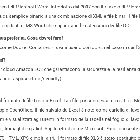
ti di Microsoft Word. Introdotto dal 2007 con il rilascio di Micros
 da semplice binario a una combinazione di XML e file binari. I fi
 precedenti di MS Word che supportano le estensioni dei file DOC.
gua preferita. Cosa dovrei fare?
come Docker Container. Prova a usarlo con cURL nel caso in cui l’S
ud?
 cloud Amazon EC2 che garantiscono la sicurezza e la resilienza del 
//about.aspose.cloud/security).
 formato di file binario Excel. Tali file possono essere creati da Mi
ple OpenOffice. Il file salvato da Excel è noto come cartella di lavo
ati e visualizzati agli utenti in formato della tabella nel foglio di la
ni, immagini e grafici. Applicazioni come Microsoft Excel consente di 
XT, HTML, XPS e molti altri. Il formato di file XLS è stato sostituito