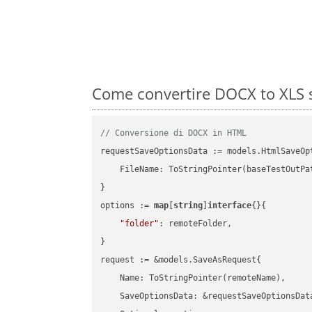
Come convertire DOCX to XLS s
// Conversione di DOCX in HTML
requestSaveOptionsData := models.HtmlSaveOpt
    FileName: ToStringPointer(baseTestOutPa
}

options := 
map
[
string
]
interface
{}{

"folder"
: remoteFolder,

}

request := &models.SaveAsRequest{

    Name: ToStringPointer(remoteName),

    SaveOptionsData: &requestSaveOptionsData