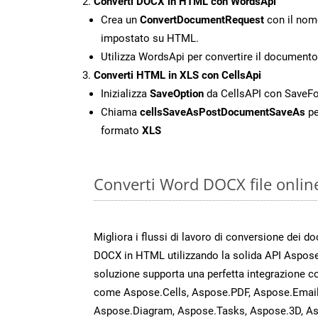
Converti DOCX in HTML con WordsApi
Crea un
ConvertDocumentRequest
con il nome
impostato su HTML.
Utilizza WordsApi per convertire il documen
Converti HTML in XLS con CellsApi
Inizializza
SaveOption
da CellsAPI con SaveF
Chiama
cellsSaveAsPostDocumentSaveAs
pe
formato
XLS
Converti Word DOCX file onlin
Migliora i flussi di lavoro di conversione dei d
DOCX in HTML utilizzando la solida API Aspos
soluzione supporta una perfetta integrazione co
come Aspose.Cells, Aspose.PDF, Aspose.Email
Aspose.Diagram, Aspose.Tasks, Aspose.3D, A