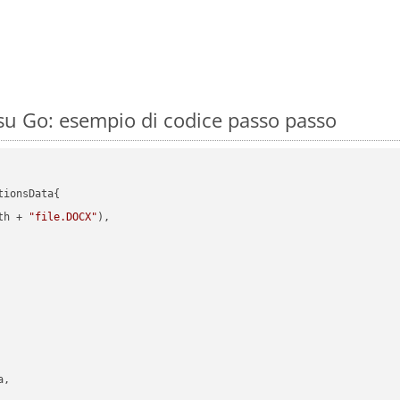
u Go: esempio di codice passo passo
ionsData{

th + 
"file.DOCX"
),

,
