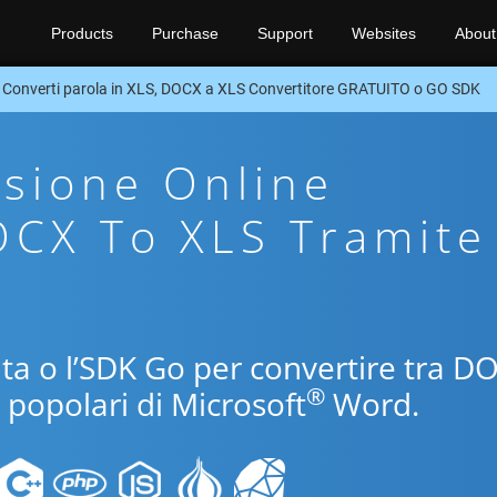
Products
Purchase
Support
Websites
About
Converti parola in XLS, DOCX a XLS Convertitore GRATUITO o GO SDK
sione Online
OCX To XLS Tramite
uita o l’SDK Go per convertire tra D
®
i popolari di Microsoft
Word.