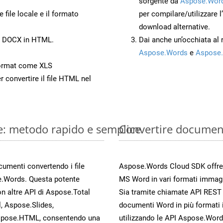
sorgente da
Aspose.Word
 file locale e il formato
per compilare/utilizzare l
download alternative.
to DOCX in HTML.
Dai anche un’occhiata al
Aspose.Words
e
Aspose.
ormat come XLS
r convertire il file HTML nel
e: metodo rapido e semplice
Convertire documen
ocumenti convertendo i file
Aspose.Words Cloud SDK offre me
e.Words. Questa potente
MS Word in vari formati immag
n altre API di Aspose.Total
Sia tramite chiamate API REST d
, Aspose.Slides,
documenti Word in più formati 
spose.HTML, consentendo una
utilizzando le API Aspose.Word