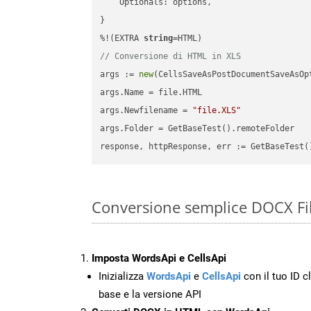
    Optionals: options,

}

%!(EXTRA 
string
// Conversione di HTML in XLS
args := 
new
(CellsSaveAsPostDocumentSaveAsOpt
args.Name = file.HTML

args.Newfilename = 
"file.XLS"
args.Folder = GetBaseTest().remoteFolder

Conversione semplice DOCX Fil
Imposta WordsApi e CellsApi
Inizializza
WordsApi
e
CellsApi
con il tuo ID cl
base e la versione API