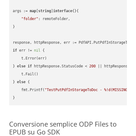
args := 
map
[
string
]
interface
{}{

"folder"
: remoteFolder,

}

if
 err != 
nil
 {

    t.Error(err)

} 
else
if
 httpResponse.StatusCode < 
200
 || httpResponse.S
    t.Fail()

} 
else
 {

    fmt.Printf(
"TestPutPdfInStorageToDoc - %!d(MISSING)\n
Conversione semplice ODP Files to
EPUB su Go SDK