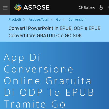
Italiano
Toggle navigation
Prodotti
Aspose.Total
Go
Conversion
Converti PowerPoint in EPUB, ODP a EPUB
Convertitore GRATUITO o GO SDK
App Di
Conversione
Online Gratuita
Di ODP To EPUB
Tramite Go