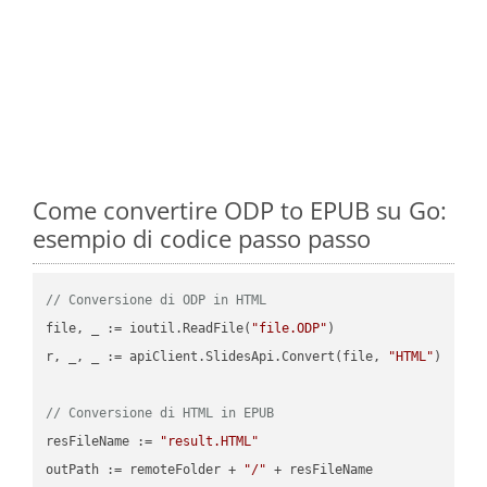
Come convertire ODP to EPUB su Go:
esempio di codice passo passo
// Conversione di ODP in HTML
file, _ := ioutil.ReadFile(
"file.ODP"
)

r, _, _ := apiClient.SlidesApi.Convert(file, 
"HTML"
)

// Conversione di HTML in EPUB
resFileName := 
"result.HTML"
outPath := remoteFolder + 
"/"
 + resFileName
