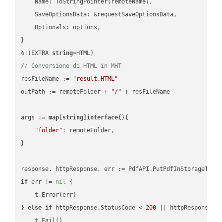
    Name: ToStringPointer(remoteName),

    SaveOptionsData: &requestSaveOptionsData,

    Optionals: options,

}

%!(EXTRA 
string
// Conversione di HTML in MHT
resFileName := 
"result.HTML"
outPath := remoteFolder + 
"/"
 + resFileName

args := 
map
[
string
]
interface
{}{

"folder"
: remoteFolder,

}

if
 err != 
nil
 {

    t.Error(err)

} 
else
if
 httpResponse.StatusCode < 
200
 || httpResponse.S
    t.Fail()
