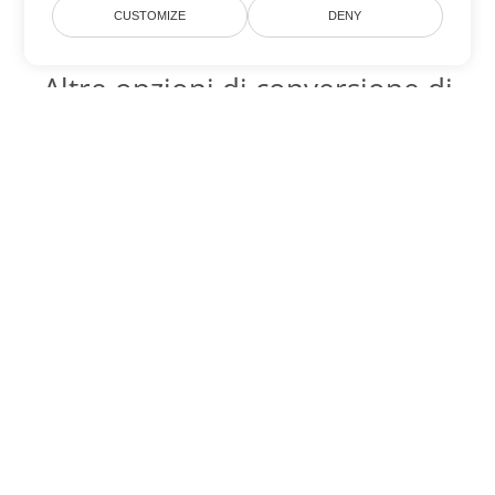
CUSTOMIZE
DENY
Altre opzioni di conversione di
Word
Converti OTT in DOC
DOC:
Microsoft Word Binary Format
Converti OTT in DOT
DOT:
Microsoft Word Template Files
Converti OTT in DOCX
DOCX:
Office 2007+ Word Document
Converti OTT in DOCM
DOCM:
Microsoft Word 2007 Marco File