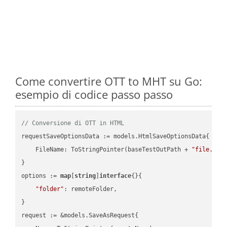
Come convertire OTT to MHT su Go:
esempio di codice passo passo
// Conversione di OTT in HTML
requestSaveOptionsData := models.HtmlSaveOptionsData{

    FileName: ToStringPointer(baseTestOutPath + 
"file.OTT
}

options := 
map
[
string
]
interface
{}{

"folder"
: remoteFolder,

}

request := &models.SaveAsRequest{
