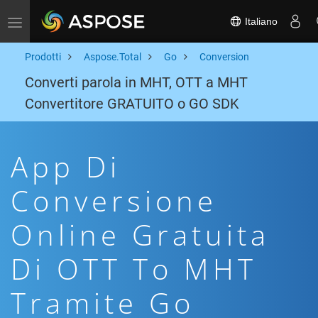
Italiano
Toggle navigation
Prodotti
Aspose.Total
Go
Conversion
Converti parola in MHT, OTT a MHT
Convertitore GRATUITO o GO SDK
App Di
Conversione
Online Gratuita
Di OTT To MHT
Tramite Go