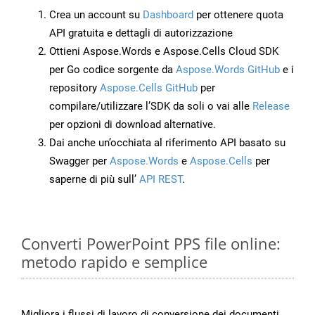
Crea un account su
Dashboard
per ottenere quota
API gratuita e dettagli di autorizzazione
Ottieni Aspose.Words e Aspose.Cells Cloud SDK
per Go codice sorgente da
Aspose.Words GitHub
e i
repository
Aspose.Cells GitHub
per
compilare/utilizzare l’SDK da soli o vai alle
Release
per opzioni di download alternative.
Dai anche un’occhiata al riferimento API basato su
Swagger per
Aspose.Words
e
Aspose.Cells
per
saperne di più sull’
API REST
.
Converti PowerPoint PPS file online:
metodo rapido e semplice
Migliora i flussi di lavoro di conversione dei documenti