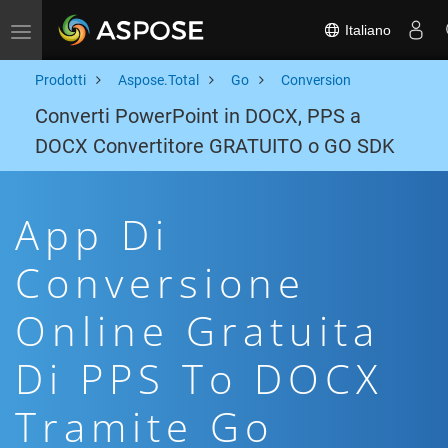
Italiano
Toggle navigation
Prodotti
Aspose.Total
Go
Conversion
Converti PowerPoint in DOCX, PPS a
DOCX Convertitore GRATUITO o GO SDK
App Di
Conversione
Online Gratuita
Di PPS To DOCX
Tramite Go