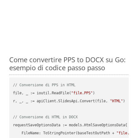
Come convertire PPS to DOCX su Go:
esempio di codice passo passo
// Conversione di PPS in HTML
file, _ := ioutil.ReadFile(
"file.PPS"
)

r, _, _ := apiClient.SlidesApi.Convert(file, 
"HTML"
)

// Conversione di HTML in DOCX
requestSaveOptionsData := models.HtmlSaveOptionsData{

    FileName: ToStringPointer(baseTestOutPath + 
"file.HTM