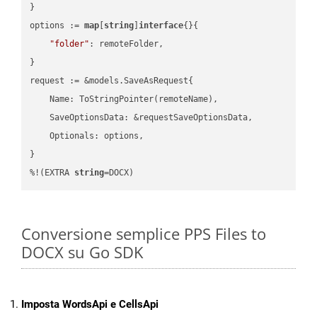
}

options := 
map
[
string
]
interface
{}{

"folder"
: remoteFolder,

}

request := &models.SaveAsRequest{

    Name: ToStringPointer(remoteName),

    SaveOptionsData: &requestSaveOptionsData,

    Optionals: options,

}

%!(EXTRA 
string
=DOCX)
Conversione semplice PPS Files to
DOCX su Go SDK
Imposta WordsApi e CellsApi