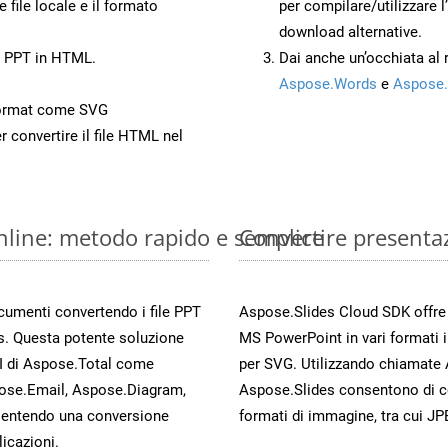
 file locale e il formato
per compilare/utilizzare l
download alternative.
o PPT in HTML.
Dai anche un’occhiata al
Aspose.Words
e
Aspose.
Format come SVG
r convertire il file HTML nel
nline: metodo rapido e semplice
Convertire presenta
ocumenti convertendo i file PPT
Aspose.Slides Cloud SDK offre m
s. Questa potente soluzione
MS PowerPoint in vari formati 
PI di Aspose.Total come
per SVG. Utilizzando chiamate 
ose.Email, Aspose.Diagram,
Aspose.Slides consentono di con
entendo una conversione
formati di immagine, tra cui JP
licazioni.