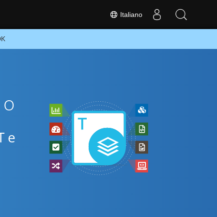
Italiano
DK
Go
T e