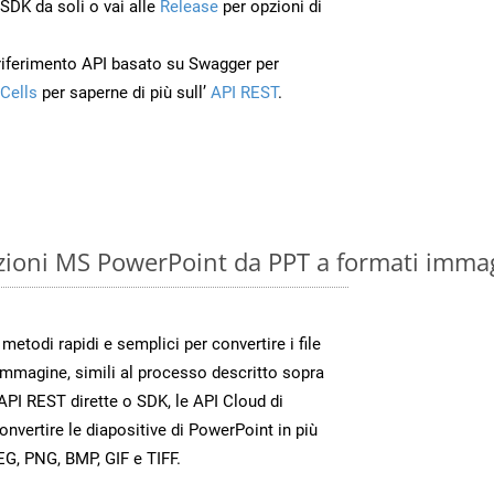
’SDK da soli o vai alle
Release
per opzioni di
 riferimento API basato su Swagger per
Cells
per saperne di più sull’
API REST
.
zioni MS PowerPoint da PPT a formati imma
etodi rapidi e semplici per convertire i file
immagine, simili al processo descritto sopra
API REST dirette o SDK, le API Cloud di
vertire le diapositive di PowerPoint in più
EG, PNG, BMP, GIF e TIFF.