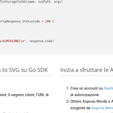
httpResponse.StatusCode > 
299
 {

%!d(MISSING)\n"
, response.Code)

s to SVG su Go SDK
Inizia a sfruttare l
Crea un account su
Dash
ient, il segreto client, l’URL di
di autorizzazione
Ottieni Aspose.Words e 
sorgente da
Aspose.Word