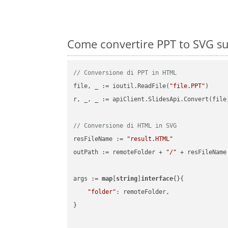
Come convertire PPT to SVG su
// Conversione di PPT in HTML
file, _ := ioutil.ReadFile(
"file.PPT"
)

r, _, _ := apiClient.SlidesApi.Convert(file
// Conversione di HTML in SVG
resFileName := 
"result.HTML"
outPath := remoteFolder + 
"/"
 + resFileName

args := 
map
[
string
]
interface
{}{

"folder"
: remoteFolder,

}
