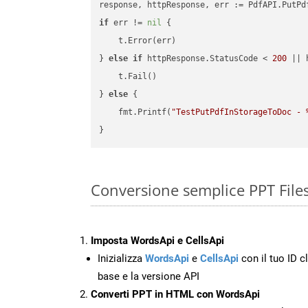
if
 err != 
nil
 {

    t.Error(err)

} 
else
if
 httpResponse.StatusCode < 
200
 || 
    t.Fail()

} 
else
 {

    fmt.Printf(
"TestPutPdfInStorageToDoc - 
Conversione semplice PPT File
Imposta WordsApi e CellsApi
Inizializza
WordsApi
e
CellsApi
con il tuo ID cl
base e la versione API
Converti PPT in HTML con WordsApi