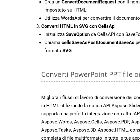
Crea un
ConvertDocumentRequest
con il nome
impostato su HTML.
Utilizza WordsApi per convertire il document
Converti HTML in SVG con CellsApi
Inizializza
SaveOption
da CellsAPI con Save
Chiama
cellsSaveAsPostDocumentSaveAs
pe
formato
SVG
Converti PowerPoint PPT file o
Migliora i flussi di lavoro di conversione dei d
in HTML utilizzando la solida API Aspose.Slide
supporta una perfetta integrazione con altre A
Aspose.Words, Aspose.Cells, Aspose.PDF, Asp
Aspose.Tasks, Aspose.3D, Aspose.HTML, cons
completa di file multiformato in tutte le tue app