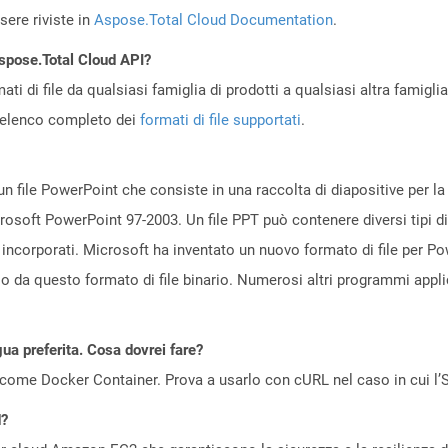
ere riviste in
Aspose.Total Cloud Documentation
.
Aspose.Total Cloud API?
ti di file da qualsiasi famiglia di prodotti a qualsiasi altra famigli
’elenco completo dei
formati di file supportati
.
n file PowerPoint che consiste in una raccolta di diapositive per l
icrosoft PowerPoint 97-2003. Un file PPT può contenere diversi tipi di
 incorporati. Microsoft ha inventato un nuovo formato di file per P
so da questo formato di file binario. Numerosi altri programmi app
gua preferita. Cosa dovrei fare?
come Docker Container. Prova a usarlo con cURL nel caso in cui l’S
d?