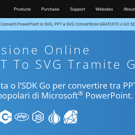
Products
Purchase
Support
Websites
About
Converti PowerPoint in SVG, PPT a SVG Convertitore GRATUITO o GO S
sione Online
PT To SVG Tramite 
uita o l’SDK Go per convertire tra PP
®
popolari di Microsoft
PowerPoint.