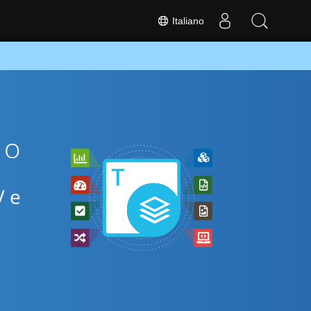
Italiano
Go
V e