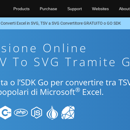
Products
Purchase
Support
Websites
About
Converti Excel in SVG, TSV a SVG Convertitore GRATUITO o GO SDK
sione Online
SV To SVG Tramite 
ita o l’SDK Go per convertire tra TS
®
popolari di Microsoft
Excel.