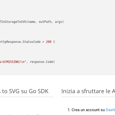
httpResponse.StatusCode > 
299
 {

%!d(MISSING)\n"
, response.Code)

s to SVG su Go SDK
Inizia a sfruttare l
Crea un account su
Dash