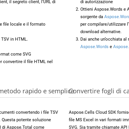
ient, il segreto client, l’URL di
di autorizzazione
Ottieni Aspose.Words e 
sorgente da
Aspose.Word
 file locale e il formato
per compilare/utilizzare l
download alternative.
o TSV in HTML.
Dai anche un’occhiata al
Aspose.Words
e
Aspose.
Format come SVG
r convertire il file HTML nel
: metodo rapido e semplice
Convertire fogli di 
ocumenti convertendo i file TSV
Aspose.Cells Cloud SDK fornisce
. Questa potente soluzione
file MS Excel in vari formati im
PI di Aspose.Total come
SVG. Sia tramite chiamate API 