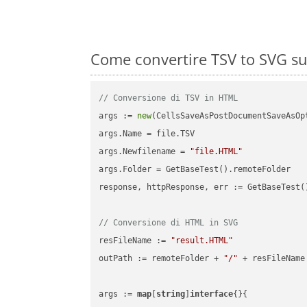
Come convertire TSV to SVG su
// Conversione di TSV in HTML
args := 
new
(CellsSaveAsPostDocumentSaveAsOpt
args.Name = file.TSV

args.Newfilename = 
"file.HTML"
args.Folder = GetBaseTest().remoteFolder

response, httpResponse, err := GetBaseTest(
// Conversione di HTML in SVG
resFileName := 
"result.HTML"
outPath := remoteFolder + 
"/"
 + resFileName

args := 
map
[
string
]
interface
{}{
