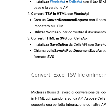
Inizializza
WordsApi
e
CellsApi
con il tuo ID cl
base e la versione API
Converti TSV in HTML con WordsApi
Crea un
ConvertDocumentRequest
con il nome
impostato su HTML.
Utilizza WordsApi per convertire il document
Converti HTML in SVG con CellsApi
Inizializza
SaveOption
da CellsAPI con Save
Chiama
cellsSaveAsPostDocumentSaveAs
pe
formato
SVG
Converti Excel TSV file online
Migliora i flussi di lavoro di conversione dei d
in HTML utilizzando la solida API Aspose.Cells
supporta una perfetta integrazione con altre A