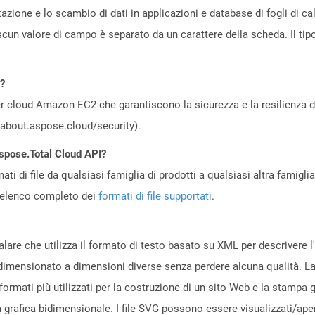
zione e lo scambio di dati in applicazioni e database di fogli di ca
iascun valore di campo è separato da un carattere della scheda. Il tipo
d?
 cloud Amazon EC2 che garantiscono la sicurezza e la resilienza del 
//about.aspose.cloud/security).
Aspose.Total Cloud API?
ti di file da qualsiasi famiglia di prodotti a qualsiasi altra famigli
’elenco completo dei
formati di file supportati
.
scalare che utilizza il formato di testo basato su XML per descrivere 
idimensionato a dimensioni diverse senza perdere alcuna qualità. La d
formati più utilizzati per la costruzione di un sito Web e la stampa gra
 grafica bidimensionale. I file SVG possono essere visualizzati/apert