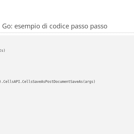
 Go: esempio di codice passo passo
s)

).CellsAPI.CellsSaveAsPostDocumentSaveAs(args)
