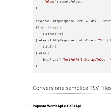
"folder"
: remoteFolder,

}

if
 err != 
nil
 {

    t.Error(err)

} 
else
if
 httpResponse.StatusCode < 
200
 || 
    t.Fail()

} 
else
 {

    fmt.Printf(
"TestPutPdfInStorageToDoc - 
Conversione semplice TSV File
Imposta WordsApi e CellsApi