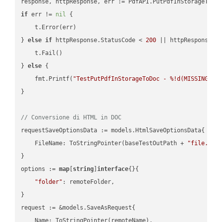
if
 err != 
nil
 {

    t.Error(err)

} 
else
if
 httpResponse.StatusCode < 
200
 || httpResponse.S
    t.Fail()

} 
else
 {

    fmt.Printf(
"TestPutPdfInStorageToDoc - %!d(MISSING)\n
}

// Conversione di HTML in DOC
requestSaveOptionsData := models.HtmlSaveOptionsData{

    FileName: ToStringPointer(baseTestOutPath + 
"file.HTM
}

options := 
map
[
string
]
interface
{}{

"folder"
: remoteFolder,

}

request := &models.SaveAsRequest{

    Name: ToStringPointer(remoteName),
