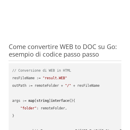
Come convertire WEB to DOC su Go:
esempio di codice passo passo
// Conversione di WEB in HTML
resFileName := 
"result.WEB"
outPath := remoteFolder + 
"/"
 + resFileName

args := 
map
[
string
]
interface
{}{

"folder"
: remoteFolder,

}
