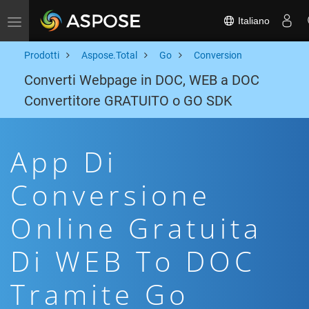
Italiano
Toggle navigation
Prodotti
Aspose.Total
Go
Conversion
Converti Webpage in DOC, WEB a DOC
Convertitore GRATUITO o GO SDK
App Di
Conversione
Online Gratuita
Di WEB To DOC
Tramite Go